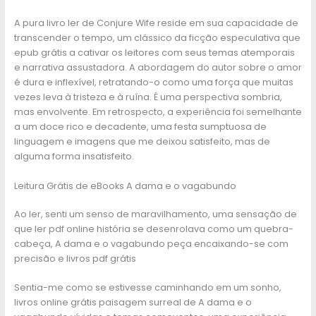
A pura livro ler de Conjure Wife reside em sua capacidade de
transcender o tempo, um clássico da ficção especulativa que
epub grátis a cativar os leitores com seus temas atemporais
e narrativa assustadora. A abordagem do autor sobre o amor
é dura e inflexível, retratando-o como uma força que muitas
vezes leva à tristeza e à ruína. É uma perspectiva sombria,
mas envolvente. Em retrospecto, a experiência foi semelhante
a um doce rico e decadente, uma festa sumptuosa de
linguagem e imagens que me deixou satisfeito, mas de
alguma forma insatisfeito.
Leitura Grátis de eBooks A dama e o vagabundo
Ao ler, senti um senso de maravilhamento, uma sensação de
que ler pdf online história se desenrolava como um quebra-
cabeça, A dama e o vagabundo peça encaixando-se com
precisão e livros pdf grátis
Sentia-me como se estivesse caminhando em um sonho,
livros online grátis paisagem surreal de A dama e o