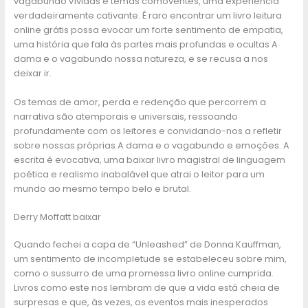
vagabundo vívidas e temas comoventes, uma experiência
verdadeiramente cativante. É raro encontrar um livro leitura
online grátis possa evocar um forte sentimento de empatia,
uma história que fala às partes mais profundas e ocultas A
dama e o vagabundo nossa natureza, e se recusa a nos
deixar ir.
Os temas de amor, perda e redenção que percorrem a
narrativa são atemporais e universais, ressoando
profundamente com os leitores e convidando-nos a refletir
sobre nossas próprias A dama e o vagabundo e emoções. A
escrita é evocativa, uma baixar livro magistral de linguagem
poética e realismo inabalável que atrai o leitor para um
mundo ao mesmo tempo belo e brutal.
Derry Moffatt baixar
Quando fechei a capa de “Unleashed” de Donna Kauffman,
um sentimento de incompletude se estabeleceu sobre mim,
como o sussurro de uma promessa livro online cumprida.
Livros como este nos lembram de que a vida está cheia de
surpresas e que, às vezes, os eventos mais inesperados