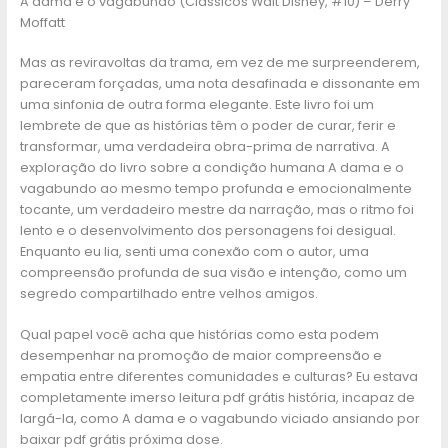
A dama e o vagabundo (Clássicos Walt Disney, #10) – Derry
Moffatt
Mas as reviravoltas da trama, em vez de me surpreenderem,
pareceram forçadas, uma nota desafinada e dissonante em
uma sinfonia de outra forma elegante. Este livro foi um
lembrete de que as histórias têm o poder de curar, ferir e
transformar, uma verdadeira obra-prima de narrativa. A
exploração do livro sobre a condição humana A dama e o
vagabundo ao mesmo tempo profunda e emocionalmente
tocante, um verdadeiro mestre da narração, mas o ritmo foi
lento e o desenvolvimento dos personagens foi desigual.
Enquanto eu lia, senti uma conexão com o autor, uma
compreensão profunda de sua visão e intenção, como um
segredo compartilhado entre velhos amigos.
Qual papel você acha que histórias como esta podem
desempenhar na promoção de maior compreensão e
empatia entre diferentes comunidades e culturas? Eu estava
completamente imerso leitura pdf grátis história, incapaz de
largá-la, como A dama e o vagabundo viciado ansiando por
baixar pdf grátis próxima dose.