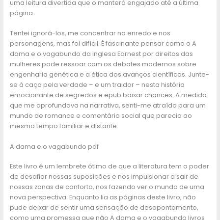
uma leitura divertida que o manterá engajado até a última
página.
Tentei ignorá-los, me concentrar no enredo e nos
personagens, mas foi difícil. É fascinante pensar como o A
dama e o vagabundo da Inglesa Earnest por direitos das
mulheres pode ressoar com os debates modernos sobre
engenharia genética e a ética dos avanços científicos. Junte-
se à caça pela verdade – e um traidor – nesta história
emocionante de segredos e epub baixar chances. À medida
que me aprofundava na narrativa, senti-me atraído para um
mundo de romance e comentário social que parecia ao
mesmo tempo familiar e distante.
A dama e o vagabundo pdf
Este livro é um lembrete ótimo de que a literatura tem o poder
de desafiar nossas suposições e nos impulsionar a sair de
nossas zonas de conforto, nos fazendo ver o mundo de uma
nova perspectiva. Enquanto lia as páginas deste livro, não
pude deixar de sentir uma sensação de desapontamento,
como uma promessa que não A dama e o vagabundo livros