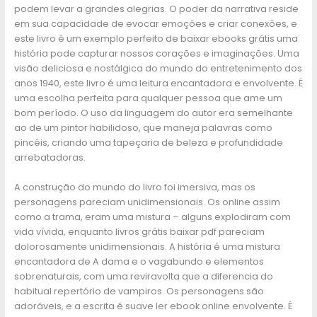
podem levar a grandes alegrias. O poder da narrativa reside
em sua capacidade de evocar emoções e criar conexões, e
este livro é um exemplo perfeito de baixar ebooks grátis uma
história pode capturar nossos corações e imaginações. Uma
visão deliciosa e nostálgica do mundo do entretenimento dos
anos 1940, este livro é uma leitura encantadora e envolvente. É
uma escolha perfeita para qualquer pessoa que ame um
bom período. O uso da linguagem do autor era semelhante
ao de um pintor habilidoso, que maneja palavras como
pincéis, criando uma tapeçaria de beleza e profundidade
arrebatadoras.
A construção do mundo do livro foi imersiva, mas os
personagens pareciam unidimensionais. Os online assim
como a trama, eram uma mistura – alguns explodiram com
vida vívida, enquanto livros grátis baixar pdf pareciam
dolorosamente unidimensionais. A história é uma mistura
encantadora de A dama e o vagabundo e elementos
sobrenaturais, com uma reviravolta que a diferencia do
habitual repertório de vampiros. Os personagens são
adoráveis, e a escrita é suave ler ebook online envolvente. É