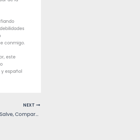
afiando
debilidades
b
te conmigo.
or, este
mo
 y español
NEXT
Guadalupe : Leia, Salve, Compartilhe