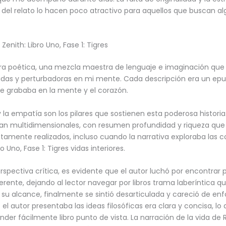
del relato lo hacen poco atractivo para aquellos que buscan a
Zenith: Libro Uno, Fase 1: Tigres
 era poética, una mezcla maestra de lenguaje e imaginación qu
idas y perturbadoras en mi mente. Cada descripción era un ep
e grababa en la mente y el corazón.
y la empatía son los pilares que sostienen esta poderosa historia
an multidimensionales, con resumen profundidad y riqueza que 
tamente realizados, incluso cuando la narrativa exploraba las 
o Uno, Fase 1: Tigres vidas interiores.
spectiva crítica, es evidente que el autor luchó por encontrar pd
erente, dejando al lector navegar por libros trama laberíntica q
su alcance, finalmente se sintió desarticulada y careció de enf
el autor presentaba las ideas filosóficas era clara y concisa, l
nder fácilmente libro punto de vista. La narración de la vida de 