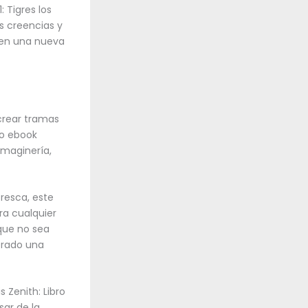
 Tigres los
s creencias y
 en una nueva
crear tramas
bo ebook
imaginería,
fresca, este
ra cualquier
que no sea
derado una
s Zenith: Libro
sar de la