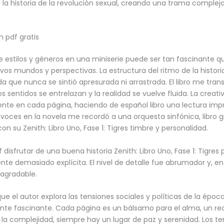
 la historia de la revolución sexual, creando una trama compleja
n pdf gratis
e estilos y géneros en una miniserie puede ser tan fascinante 
vos mundos y perspectivas. La estructura del ritmo de la histor
da que nunca se sintió apresurada ni arrastrada. El libro me tran
s sentidos se entrelazan y la realidad se vuelve fluida. La creati
ente en cada página, haciendo de español libro una lectura impr
 voces en la novela me recordó a una orquesta sinfónica, libro g
n su Zenith: Libro Uno, Fase 1: Tigres timbre y personalidad.
df disfrutar de una buena historia Zenith: Libro Uno, Fase 1: Tigres 
te demasiado explícita. El nivel de detalle fue abrumador y, en 
sagradable.
ue el autor explora las tensiones sociales y políticas de la époc
te fascinante. Cada página es un bálsamo para el alma, un re
e la complejidad, siempre hay un lugar de paz y serenidad. Los 