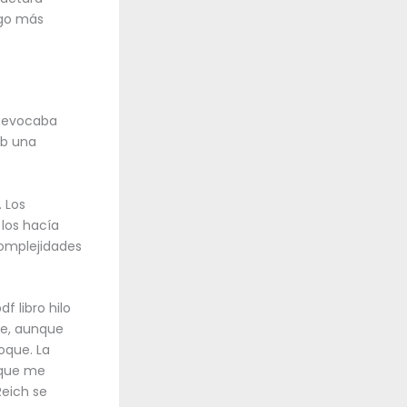
lgo más
e evocaba
ub una
. Los
los hacía
complejidades
f libro hilo
ue, aunque
oque. La
o que me
Reich se