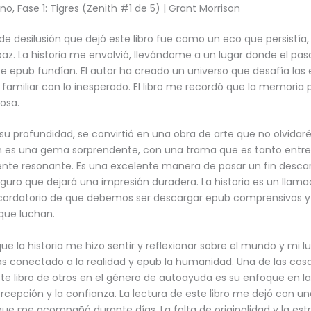
Uno, Fase 1: Tigres (Zenith #1 de 5) | Grant Morrison
de desilusión que dejó este libro fue como un eco que persistía,
paz. La historia me envolvió, llevándome a un lugar donde el pasa
te epub fundían. El autor ha creado un universo que desafía las 
familiar con lo inesperado. El libro me recordó que la memoria 
ñosa.
 su profundidad, se convirtió en una obra de arte que no olvidaré
n es una gema sorprendente, con una trama que es tanto entr
te resonante. Es una excelente manera de pasar un fin desc
guro que dejará una impresión duradera. La historia es un llama
cordatorio de que debemos ser descargar epub comprensivos y 
que luchan.
ue la historia me hizo sentir y reflexionar sobre el mundo y mi l
ás conectado a la realidad y epub la humanidad. Una de las cos
ste libro de otros en el género de autoayuda es su enfoque en l
rcepción y la confianza. La lectura de este libro me dejó con u
que me acompañó durante días. La falta de originalidad y la est