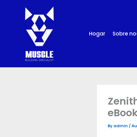
Skip
to
content
Hogar
Sobre no
Zenith
eBook
By
admin
/
Au