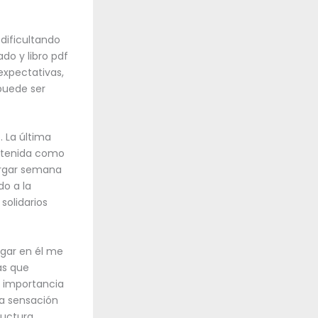
 dificultando
do y libro pdf
expectativas,
puede ser
. La última
etenida como
argar semana
do a la
solidarios
ugar en él me
as que
a importancia
na sensación
ructura