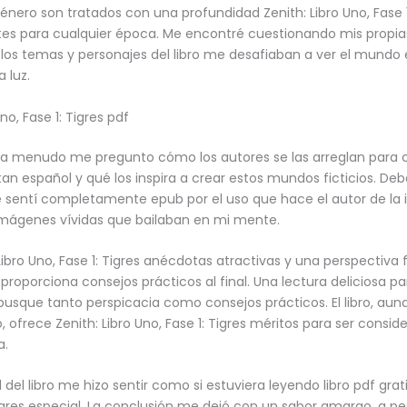
énero son tratados con una profundidad Zenith: Libro Uno, Fase 1:
es para cualquier época. Me encontré cuestionando mis propia
 los temas y personajes del libro me desafiaban a ver el mundo
 luz.
Uno, Fase 1: Tigres pdf
 a menudo me pregunto cómo los autores se las arreglan para 
tan español y qué los inspira a crear estos mundos ficticios. De
 sentí completamente epub por el uso que hace el autor de la 
imágenes vívidas que bailaban en mi mente.
Libro Uno, Fase 1: Tigres anécdotas atractivas y una perspectiva 
 proporciona consejos prácticos al final. Una lectura deliciosa pa
usque tanto perspicacia como consejos prácticos. El libro, aun
, ofrece Zenith: Libro Uno, Fase 1: Tigres méritos para ser consi
a.
del libro me hizo sentir como si estuviera leyendo libro pdf grati
Tigres especial. La conclusión me dejó con un sabor amargo, a pe