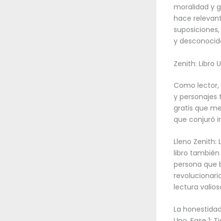
moralidad y g
hace relevant
suposiciones,
y desconocida
Zenith: Libro 
Como lector,
y personajes 
gratis que me
que conjuró 
Lleno Zenith: 
libro también
persona que b
revolucionario
lectura valios
La honestidad 
Uno, Fase 1: 