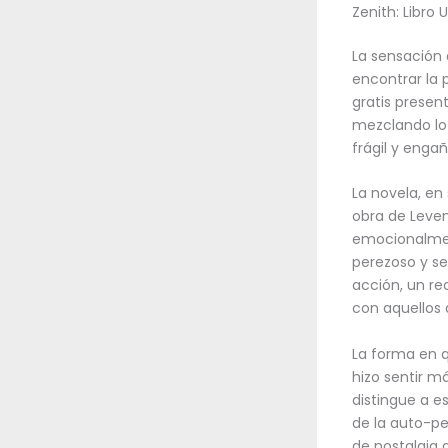
Zenith: Libro 
La sensación 
encontrar la 
gratis presen
mezclando lo 
frágil y enga
La novela, en
obra de Leve
emocionalmen
perezoso y se
acción, un re
con aquellos 
La forma en q
hizo sentir m
distingue a e
de la auto-pe
de nostalgia 