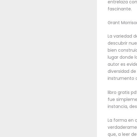
entrelaza con
fascinante.
Grant Morriso
La variedad d
descubrir nue
bien construi
lugar donde lo
autor es evid
diversidad de
instrumento co
libro gratis p
fue simplemen
instancia, de
La forma en q
verdaderamen
que, a leer d