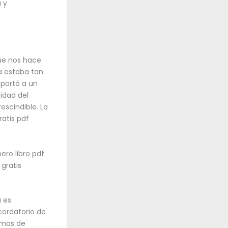
 y
que nos hace
ia estaba tan
sportó a un
vidad del
escindible. La
ratis pdf
pero libro pdf
gratis
a es
cordatorio de
temas de