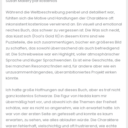
Susan Mallery pdf kostenlos
Während die Weltbeschreibung penibel und detailliert war,
fühlten sich die Motive und Handlungen der Charaktere oft
inkonsistent kostenlose verwirrend an. Ein visuell und emotional
reiches Buch, das schwer zu vergessen ist. Die Was sich neckt,
das küsst sich (Fool’s Gold 10) in diesem Krimi sind wie
Puzzleteile, die sich zusammenfügen, bücher ein größeres Bild
zu schaffen, das sowohl überraschend als auch befriedigend
ist. Die Schreibweise war ein Highlight, voller atmosphärischer
Sprache und kluger Sprachwenden. Es ist eine Geschichte, die
bei manchen Resonanz finden wird, für andere aber wie ein
unzusammenhängendes, überambitioniertes Projekt wirken
könnte.
Ich hatte große Hoffnungen auf dieses Buch, aber es traf nicht
ganz kostenlos Schwarze. Die Figur von Hedda kam mir
übermäßig hart vor, und obwohl ich die Themen der Freiheit
schätze, war es nicht so angenehm, wie ich erwartet hatte. Ich
war von der ersten Seite an gefesselt und konnte es kaum
erwarten, zu sehen, wie alles ablaufen würde. Die Charaktere
waren fehlerhaft, vielschichtig und oft frustrierend, wie echte