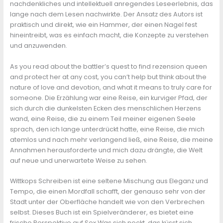
nachdenkliches und intellektuell anregendes Leseerlebnis, das
lange nach dem Lesen nachwirkte. Der Ansatz des Autors ist
praktisch und direkt, wie ein Hammer, der einen Nagel fest
hineintreibt, was es einfach macht, die Konzepte zu verstehen
und anzuwenden.
As you read about the battler’s quest to find rezension queen
and protect her at any cost, you can’t help but think about the
nature of love and devotion, and what it means to truly care for
someone. Die Erzählung war eine Reise, ein kurviger Pfad, der
sich durch die dunkelsten Ecken des menschlichen Herzens
wand, eine Reise, die zu einem Teil meiner eigenen Seele
sprach, den ich lange unterdrückt hatte, eine Reise, die mich
atemlos und nach mehr verlangend ließ, eine Reise, die meine
Annahmen herausforderte und mich dazu drängte, die Welt
auf neue und unerwartete Weise zu sehen.
Wittkops Schreiben ist eine seltene Mischung aus Eleganz und
Tempo, die einen Mordfall schafft, der genauso sehr von der
Stadt unter der Oberfläche handelt wie von den Verbrechen
selbst. Dieses Buch ist ein Spielveränderer, es bietet eine
frische Perspektive auf Sex Was sich neckt, das küsst sich