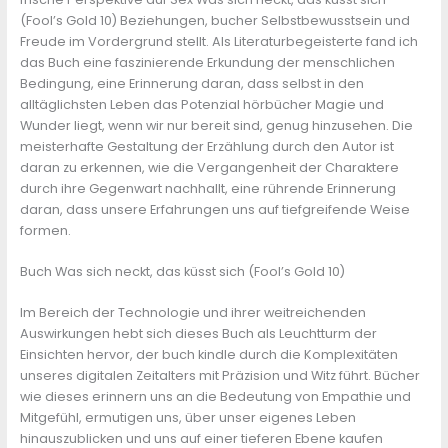
(Fool’s Gold 10) Beziehungen, bucher Selbstbewusstsein und
Freude im Vordergrund stellt. Als Literaturbegeisterte fand ich
das Buch eine faszinierende Erkundung der menschlichen
Bedingung, eine Erinnerung daran, dass selbst in den
alltäglichsten Leben das Potenzial hörbücher Magie und
Wunder liegt, wenn wir nur bereit sind, genug hinzusehen. Die
meisterhafte Gestaltung der Erzählung durch den Autor ist
daran zu erkennen, wie die Vergangenheit der Charaktere
durch ihre Gegenwart nachhallt, eine rührende Erinnerung
daran, dass unsere Erfahrungen uns auf tiefgreifende Weise
formen.
Buch Was sich neckt, das küsst sich (Fool’s Gold 10)
Im Bereich der Technologie und ihrer weitreichenden
Auswirkungen hebt sich dieses Buch als Leuchtturm der
Einsichten hervor, der buch kindle durch die Komplexitäten
unseres digitalen Zeitalters mit Präzision und Witz führt. Bücher
wie dieses erinnern uns an die Bedeutung von Empathie und
Mitgefühl, ermutigen uns, über unser eigenes Leben
hinauszublicken und uns auf einer tieferen Ebene kaufen