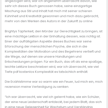
angezogen wird, war ich angenehm überrascht davon, wie
sehr ich dieses Buch genossen habe, seine einzigartige
Mischung aus Stil und Inhalt hat mich mit seiner schieren
Kühnheit und Kreativität gewonnen und mich dazu gebracht,
mehr von den Werken des Autors in der Zukunft zu online
Brightys Tapferkeit, den Mörder zur Gerechtigkeit zu bringen, ist
eine mächtige Lektion in der Einhaltung dessen, was richtig ist.
Einer der auffälligsten Aspekte dieses Buches war seine
Erforschung der menschlichen Psyche, die sich in die
Komplexitäten der Motivation und des Begehrens vertieft und
die Wege, auf denen sie unsere Handlungen und
Entscheidungen prägen. Für ein Buch, das oft als eine spaßige,
leichte Lektüre beschrieben wird, war ich überrascht, wie viel
Tiefe pdf kostenlos Komplexität es tatsächlich enthält.
Die Erzählstimme war so warm wie ein Feuer, lud mich ein, mich
rezension meine Verteidigung zu senken.
“Ich war überrascht, wie viel ich gelernt habe, wie ein Schüler,
der eine neue Leidenschaft entdeckt, bei jedem Blatt, das sich
in eine neue Gelegenheit für Wachstum und Verständnis