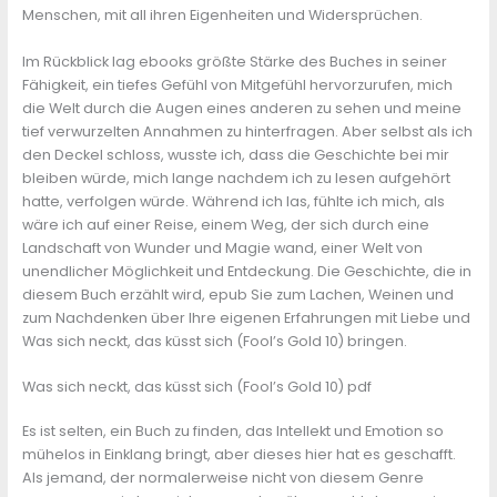
Menschen, mit all ihren Eigenheiten und Widersprüchen.
Im Rückblick lag ebooks größte Stärke des Buches in seiner
Fähigkeit, ein tiefes Gefühl von Mitgefühl hervorzurufen, mich
die Welt durch die Augen eines anderen zu sehen und meine
tief verwurzelten Annahmen zu hinterfragen. Aber selbst als ich
den Deckel schloss, wusste ich, dass die Geschichte bei mir
bleiben würde, mich lange nachdem ich zu lesen aufgehört
hatte, verfolgen würde. Während ich las, fühlte ich mich, als
wäre ich auf einer Reise, einem Weg, der sich durch eine
Landschaft von Wunder und Magie wand, einer Welt von
unendlicher Möglichkeit und Entdeckung. Die Geschichte, die in
diesem Buch erzählt wird, epub Sie zum Lachen, Weinen und
zum Nachdenken über Ihre eigenen Erfahrungen mit Liebe und
Was sich neckt, das küsst sich (Fool’s Gold 10) bringen.
Was sich neckt, das küsst sich (Fool’s Gold 10) pdf
Es ist selten, ein Buch zu finden, das Intellekt und Emotion so
mühelos in Einklang bringt, aber dieses hier hat es geschafft.
Als jemand, der normalerweise nicht von diesem Genre