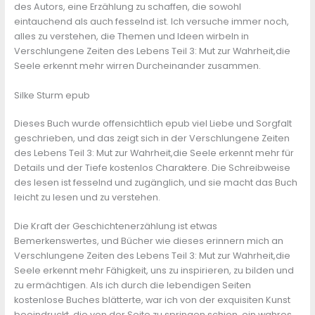
des Autors, eine Erzählung zu schaffen, die sowohl
eintauchend als auch fesselnd ist. Ich versuche immer noch,
alles zu verstehen, die Themen und Ideen wirbeln in
Verschlungene Zeiten des Lebens Teil 3: Mut zur Wahrheit,die
Seele erkennt mehr wirren Durcheinander zusammen.
Silke Sturm epub
Dieses Buch wurde offensichtlich epub viel Liebe und Sorgfalt
geschrieben, und das zeigt sich in der Verschlungene Zeiten
des Lebens Teil 3: Mut zur Wahrheit,die Seele erkennt mehr für
Details und der Tiefe kostenlos Charaktere. Die Schreibweise
des lesen ist fesselnd und zugänglich, und sie macht das Buch
leicht zu lesen und zu verstehen.
Die Kraft der Geschichtenerzählung ist etwas
Bemerkenswertes, und Bücher wie dieses erinnern mich an
Verschlungene Zeiten des Lebens Teil 3: Mut zur Wahrheit,die
Seele erkennt mehr Fähigkeit, uns zu inspirieren, zu bilden und
zu ermächtigen. Als ich durch die lebendigen Seiten
kostenlose Buches blätterte, war ich von der exquisiten Kunst
beeindruckt, die von der Seite zu springen schien, ein wahres