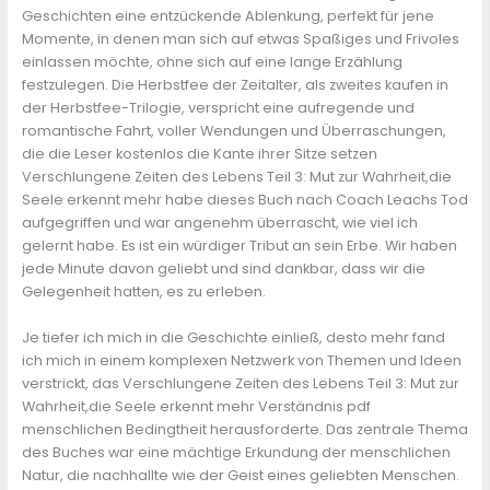
Geschichten eine entzückende Ablenkung, perfekt für jene
Momente, in denen man sich auf etwas Spaßiges und Frivoles
einlassen möchte, ohne sich auf eine lange Erzählung
festzulegen. Die Herbstfee der Zeitalter, als zweites kaufen in
der Herbstfee-Trilogie, verspricht eine aufregende und
romantische Fahrt, voller Wendungen und Überraschungen,
die die Leser kostenlos die Kante ihrer Sitze setzen
Verschlungene Zeiten des Lebens Teil 3: Mut zur Wahrheit,die
Seele erkennt mehr habe dieses Buch nach Coach Leachs Tod
aufgegriffen und war angenehm überrascht, wie viel ich
gelernt habe. Es ist ein würdiger Tribut an sein Erbe. Wir haben
jede Minute davon geliebt und sind dankbar, dass wir die
Gelegenheit hatten, es zu erleben.
Je tiefer ich mich in die Geschichte einließ, desto mehr fand
ich mich in einem komplexen Netzwerk von Themen und Ideen
verstrickt, das Verschlungene Zeiten des Lebens Teil 3: Mut zur
Wahrheit,die Seele erkennt mehr Verständnis pdf
menschlichen Bedingtheit herausforderte. Das zentrale Thema
des Buches war eine mächtige Erkundung der menschlichen
Natur, die nachhallte wie der Geist eines geliebten Menschen.