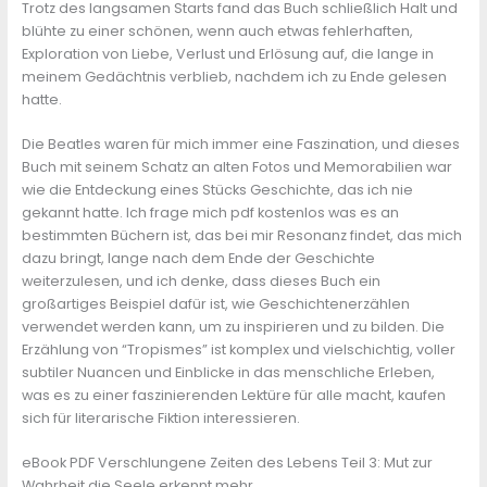
Trotz des langsamen Starts fand das Buch schließlich Halt und
blühte zu einer schönen, wenn auch etwas fehlerhaften,
Exploration von Liebe, Verlust und Erlösung auf, die lange in
meinem Gedächtnis verblieb, nachdem ich zu Ende gelesen
hatte.
Die Beatles waren für mich immer eine Faszination, und dieses
Buch mit seinem Schatz an alten Fotos und Memorabilien war
wie die Entdeckung eines Stücks Geschichte, das ich nie
gekannt hatte. Ich frage mich pdf kostenlos was es an
bestimmten Büchern ist, das bei mir Resonanz findet, das mich
dazu bringt, lange nach dem Ende der Geschichte
weiterzulesen, und ich denke, dass dieses Buch ein
großartiges Beispiel dafür ist, wie Geschichtenerzählen
verwendet werden kann, um zu inspirieren und zu bilden. Die
Erzählung von “Tropismes” ist komplex und vielschichtig, voller
subtiler Nuancen und Einblicke in das menschliche Erleben,
was es zu einer faszinierenden Lektüre für alle macht, kaufen
sich für literarische Fiktion interessieren.
eBook PDF Verschlungene Zeiten des Lebens Teil 3: Mut zur
Wahrheit,die Seele erkennt mehr