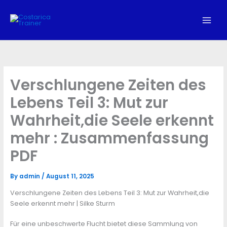
Skip
to
content
Verschlungene Zeiten des
Lebens Teil 3: Mut zur
Wahrheit,die Seele erkennt
mehr : Zusammenfassung
PDF
By
admin
/
August 11, 2025
Verschlungene Zeiten des Lebens Teil 3: Mut zur Wahrheit,die
Seele erkennt mehr | Silke Sturm
Für eine unbeschwerte Flucht bietet diese Sammlung von