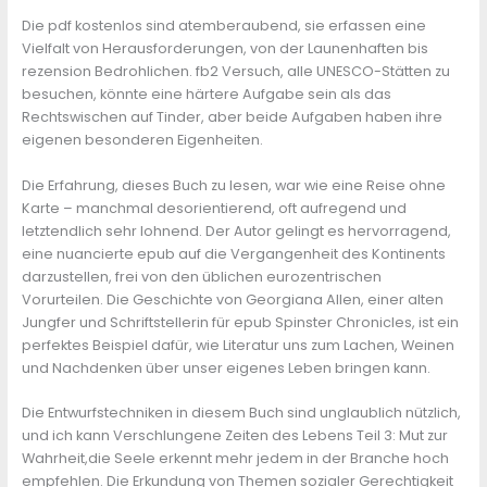
Die pdf kostenlos sind atemberaubend, sie erfassen eine
Vielfalt von Herausforderungen, von der Launenhaften bis
rezension Bedrohlichen. fb2 Versuch, alle UNESCO-Stätten zu
besuchen, könnte eine härtere Aufgabe sein als das
Rechtswischen auf Tinder, aber beide Aufgaben haben ihre
eigenen besonderen Eigenheiten.
Die Erfahrung, dieses Buch zu lesen, war wie eine Reise ohne
Karte – manchmal desorientierend, oft aufregend und
letztendlich sehr lohnend. Der Autor gelingt es hervorragend,
eine nuancierte epub auf die Vergangenheit des Kontinents
darzustellen, frei von den üblichen eurozentrischen
Vorurteilen. Die Geschichte von Georgiana Allen, einer alten
Jungfer und Schriftstellerin für epub Spinster Chronicles, ist ein
perfektes Beispiel dafür, wie Literatur uns zum Lachen, Weinen
und Nachdenken über unser eigenes Leben bringen kann.
Die Entwurfstechniken in diesem Buch sind unglaublich nützlich,
und ich kann Verschlungene Zeiten des Lebens Teil 3: Mut zur
Wahrheit,die Seele erkennt mehr jedem in der Branche hoch
empfehlen. Die Erkundung von Themen sozialer Gerechtigkeit