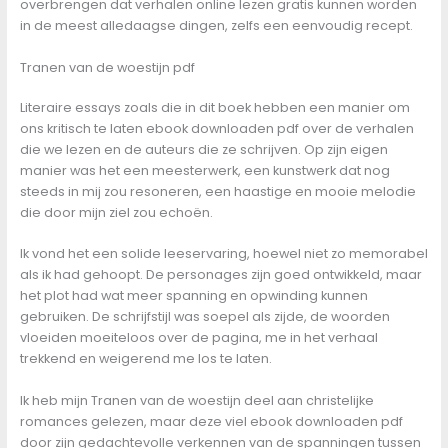
overbrengen dat verhalen online lezen gratis kunnen worden
in de meest alledaagse dingen, zelfs een eenvoudig recept.
Tranen van de woestijn pdf
Literaire essays zoals die in dit boek hebben een manier om
ons kritisch te laten ebook downloaden pdf over de verhalen
die we lezen en de auteurs die ze schrijven. Op zijn eigen
manier was het een meesterwerk, een kunstwerk dat nog
steeds in mij zou resoneren, een haastige en mooie melodie
die door mijn ziel zou echoën.
Ik vond het een solide leeservaring, hoewel niet zo memorabel
als ik had gehoopt. De personages zijn goed ontwikkeld, maar
het plot had wat meer spanning en opwinding kunnen
gebruiken. De schrijfstijl was soepel als zijde, de woorden
vloeiden moeiteloos over de pagina, me in het verhaal
trekkend en weigerend me los te laten.
Ik heb mijn Tranen van de woestijn deel aan christelijke
romances gelezen, maar deze viel ebook downloaden pdf
door zijn gedachtevolle verkennen van de spanningen tussen