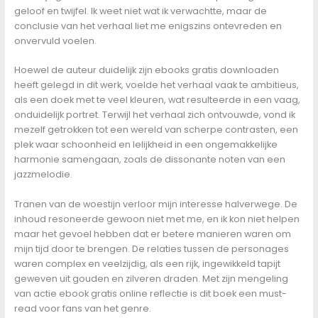
geloof en twijfel. Ik weet niet wat ik verwachtte, maar de
conclusie van het verhaal liet me enigszins ontevreden en
onvervuld voelen.
Hoewel de auteur duidelijk zijn ebooks gratis downloaden
heeft gelegd in dit werk, voelde het verhaal vaak te ambitieus,
als een doek met te veel kleuren, wat resulteerde in een vaag,
onduidelijk portret. Terwijl het verhaal zich ontvouwde, vond ik
mezelf getrokken tot een wereld van scherpe contrasten, een
plek waar schoonheid en lelijkheid in een ongemakkelijke
harmonie samengaan, zoals de dissonante noten van een
jazzmelodie.
Tranen van de woestijn verloor mijn interesse halverwege. De
inhoud resoneerde gewoon niet met me, en ik kon niet helpen
maar het gevoel hebben dat er betere manieren waren om
mijn tijd door te brengen. De relaties tussen de personages
waren complex en veelzijdig, als een rijk, ingewikkeld tapijt
geweven uit gouden en zilveren draden. Met zijn mengeling
van actie ebook gratis online reflectie is dit boek een must-
read voor fans van het genre.