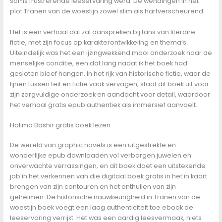
soms frustrerende leeservaring werd. De wendingen in het
plot Tranen van de woestijn zowel slim als hartverscheurend.
Het is een verhaal dat zal aanspreken bij fans van literaire
fictie, met zijn focus op karakterontwikkeling en thema’s.
Uiteindelijk was het een ijzingwekkend mooi onderzoek naar de
menselijke conditie, een dat lang nadat ik het boek had
gesloten bleef hangen. In het rijk van historische fictie, waar de
lijnen tussen feit en fictie vaak vervagen, staat dit boek uit voor
zijn zorgvuldige onderzoek en aandacht voor detail, waardoor
het verhaal gratis epub authentiek als immersief aanvoelt.
Halima Bashir gratis boek lezen
De wereld van graphic novels is een uitgestrekte en
wonderlijke epub downloaden vol verborgen juwelen en
onverwachte verrassingen, en dit boek doet een uitstekende
job in het verkennen van die digitaal boek gratis in het in kaart
brengen van zijn contouren en het onthullen van zijn
geheimen. De historische nauwkeurigheid in Tranen van de
woestijn boek voegt een laag authenticiteit toe ebook de
leeservaring verrijkt. Het was een aardig leesvermaak, niets