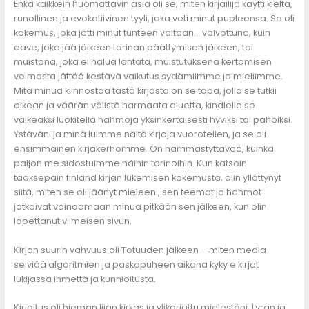
Ehkä kaikkein huomattavin asia oli se, miten kirjailija käytti kieltä,
runollinen ja evokatiivinen tyyli, joka veti minut puoleensa. Se oli
kokemus, joka jätti minut tunteen valtaan… valvottuna, kuin
aave, joka jää jälkeen tarinan päättymisen jälkeen, tai
muistona, joka ei halua lantata, muistutuksena kertomisen
voimasta jättää kestävä vaikutus sydämiimme ja mieliimme.
Mitä minua kiinnostaa tästä kirjasta on se tapa, jolla se tutkii
oikean ja väärän välistä harmaata aluetta, kindlelle se
vaikeaksi luokitella hahmoja yksinkertaisesti hyviksi tai pahoiksi.
Ystäväni ja minä luimme näitä kirjoja vuorotellen, ja se oli
ensimmäinen kirjakerhomme. On hämmästyttävää, kuinka
paljon me sidostuimme näihin tarinoihin. Kun katsoin
taaksepäin finland kirjan lukemisen kokemusta, olin yllättynyt
siitä, miten se oli jäänyt mieleeni, sen teemat ja hahmot
jatkoivat vainoamaan minua pitkään sen jälkeen, kun olin
lopettanut viimeisen sivun.
Kirjan suurin vahvuus oli Totuuden jälkeen – miten media
selviää algoritmien ja paskapuheen aikana kyky e kirjat​
lukijassa ihmettä ja kunnioitusta.
Kirjoitus oli hieman liian kirkas ja ylikorjattu mielestäni. Lyran ja