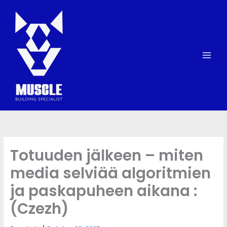
Skip
to
content
Totuuden jälkeen – miten
media selviää algoritmien
ja paskapuheen aikana :
(Czezh)