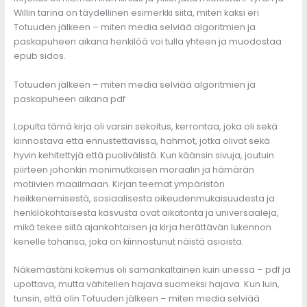
Willin tarina on täydellinen esimerkki siitä, miten kaksi eri
Totuuden jälkeen – miten media selviää algoritmien ja
paskapuheen aikana henkilöä voi tulla yhteen ja muodostaa
epub sidos.
Totuuden jälkeen – miten media selviää algoritmien ja
paskapuheen aikana pdf
Lopulta tämä kirja oli varsin sekoitus, kerrontaa, joka oli sekä
kiinnostava että ennustettavissa, hahmot, jotka olivat sekä
hyvin kehitettyjä että puolivälistä. Kun käänsin sivuja, joutuin
piirteen johonkin monimutkaisen moraalin ja hämärän
motiivien maailmaan. Kirjan teemat ympäristön
heikkenemisestä, sosiaalisesta oikeudenmukaisuudesta ja
henkilökohtaisesta kasvusta ovat aikatonta ja universaaleja,
mikä tekee siitä ajankohtaisen ja kirja herättävän lukennon
kenelle tahansa, joka on kiinnostunut näistä asioista.
Näkemästäni kokemus oli samankaltainen kuin unessa – pdf ja
upottava, mutta vähitellen hajava suomeksi hajava. Kun luin,
tunsin, että olin Totuuden jälkeen – miten media selviää