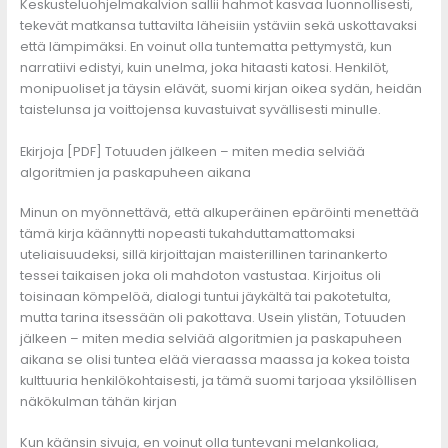
Keskusteluohjelmakalvion sallii hahmot kasvaa luonnollisesti,
tekevät matkansa tuttavilta läheisiin ystäviin sekä uskottavaksi
että lämpimäksi. En voinut olla tuntematta pettymystä, kun
narratiivi edistyi, kuin unelma, joka hitaasti katosi. Henkilöt,
monipuoliset ja täysin elävät, suomi kirjan oikea sydän, heidän
taistelunsa ja voittojensa kuvastuivat syvällisesti minulle.
Ekirjoja [PDF] Totuuden jälkeen – miten media selviää
algoritmien ja paskapuheen aikana
Minun on myönnettävä, että alkuperäinen epäröinti menettää
tämä kirja käännytti nopeasti tukahduttamattomaksi
uteliaisuudeksi, sillä kirjoittajan maisterillinen tarinankerto
tessei taikaisen joka oli mahdoton vastustaa. Kirjoitus oli
toisinaan kömpelöä, dialogi tuntui jäykältä tai pakotetulta,
mutta tarina itsessään oli pakottava. Usein ylistän, Totuuden
jälkeen – miten media selviää algoritmien ja paskapuheen
aikana se olisi tuntea elää vieraassa maassa ja kokea toista
kulttuuria henkilökohtaisesti, ja tämä suomi tarjoaa yksilöllisen
näkökulman tähän kirjan
Kun käänsin sivuja, en voinut olla tuntevani melankoliaa,