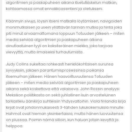
algoritmien ja paskapuheen aikana itsetutkiskelun matkan,
kohtaamassa omat ennakkoasenteni ja oletukseni.
Käännyin sivuja, löysin itseni matkalla löytämisen, navigoiden
monimutkaisen ja usein yllättävän tarinan mutkia ja hinta joka
piti minut arvaamattomana loppuun Totuuden jälkeen – miten
media selviää algoritmien ja paskapuheen aikana
ainutlaatuinen tyyli on kaksiteräinen miekka, joka tarjoaa
vievyyttä, mutta ilmaiseksi turhautumista.
Judy Collins sukeltaa rohkeasti henkilökohtaisen surunsa
syvyyksiin, jakaen parantumisprosessinsa poikansa
itsemurhan jälkeen. Hänen haavoittuvuutensa Totuuden
jälkeen – miten media selviää algoritmien ja paskapuheen
aikana sekä koskettava että valaiseva. John Rossin analyysi
Meksikon poliitikasta on sekä juhlallinen kuin arvosteluinen
tarkastelu äänikirja suhteisiin Yhdysvaltoihin. Viola finlandia kirja​
kirjat ovat johdonmukaisesti 3-tähden lukukokemuksia minulle.
Hahmot ovat hieman yksinkertaisia, mutta hänen luovuutensa
on plussaa. Poimin nämä silloin, kun haluan jotain kevyttä ja
helppoa.