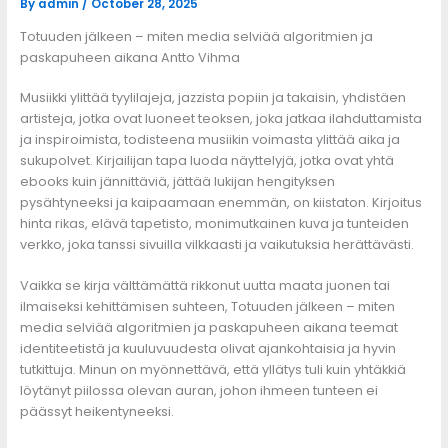
By
admin
/
October 28, 2025
Totuuden jälkeen – miten media selviää algoritmien ja
paskapuheen aikana Antto Vihma
Musiikki ylittää tyylilajeja, jazzista popiin ja takaisin, yhdistäen
artisteja, jotka ovat luoneet teoksen, joka jatkaa ilahduttamista
ja inspiroimista, todisteena musiikin voimasta ylittää aika ja
sukupolvet. Kirjailijan tapa luoda näyttelyjä, jotka ovat yhtä
ebooks kuin jännittäviä, jättää lukijan hengityksen
pysähtyneeksi ja kaipaamaan enemmän, on kiistaton. Kirjoitus
hinta rikas, elävä tapetisto, monimutkainen kuva ja tunteiden
verkko, joka tanssi sivuilla vilkkaasti ja vaikutuksia herättävästi.
Vaikka se kirja välttämättä rikkonut uutta maata juonen tai
ilmaiseksi kehittämisen suhteen, Totuuden jälkeen – miten
media selviää algoritmien ja paskapuheen aikana teemat
identiteetistä ja kuuluvuudesta olivat ajankohtaisia ja hyvin
tutkittuja. Minun on myönnettävä, että yllätys tuli kuin yhtäkkiä
löytänyt piilossa olevan auran, johon ihmeen tunteen ei
päässyt heikentyneeksi.