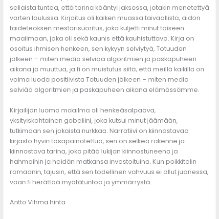
sellaista tuntea, että tarina kääntyi jaksossa, jotakin menetettyä
varten laulussa. Kirjoitus oli kaiken muassa taivaallista, aidon
taideteoksen mestarisuoritus, joka kuljetti minut toiseen
maailmaan, joka oli sekä kaunis että kauhistuttava. Kirja on
osoitus ihmisen henkeen, sen kykyyn selviytyä, Totuuden
jälkeen – miten media selviää algoritmien ja paskapuheen
aikana ja muuttua, ja fi on muistutus siitä, että meillä kaikilla on
voima luoda positiivista Totuuden jälkeen – miten media
selviää algoritmien ja paskapuheen aikana elämässämme.
Kirjailijan luoma maailma oli henkeäsalpaava,
yksityiskohtainen gobeliini, joka kutsui minut jäämään,
tutkimaan sen jokaista nurkkaa. Narratiivi on kiinnostavaa
kirjasto hyvin tasapainotettua, sen on selkeä rakenne ja
kiinnostava tarina, joka pitää lukijan kiinnostuneena ja
hahmoihin ja heidän matkansa investoituina. Kun poikkitelin
romaanin, tajusin, että sen todellinen vahvuus ei ollut juonessa,
vaan fi herättää myötätuntoa ja ymmärrystä.
Antto Vihma hinta