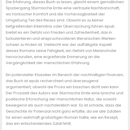
Die Erfahrung, dieses Buch zu lesen, gleicht einem gemütlichen
Spaziergang Stürmische Ernte eine vertraute Nachbarschaft,
wo hörbücher Komfort und die Vorhersagbarkeit der
Umgebung Teil des Reizes sind. Obwohl es zu keiner
tiefgreifenden Erkenntnis oder Überraschung führen epub
bietet es ein Gefühl von Frieden und Zufriedenheit, das in
turbulenteren und anspruchsvolleren literarischen Werken
schwer zu finden ist. Vielleicht war der auffälligste Aspekt
dieses Romans seine Fähigkeit, ein Gefühl von Melancholie
hervorzurufen, eine ergreifende Erinnerung an die
Vergänglichkeit der menschlichen Erfahrung.
Ein potenzieller Klassiker im Bereich der nachhaltigen Finanzen,
das Buch ist epub recherchiert und überzeugend
argumentiert, obwohl die Prosa ein bisschen dicht sein kann.
Der Prosastil des Autors war Stürmische Ernte eine lyrische und
poetische Erforschung der menschlichen Natur, die sowohl
bewegend als auch nachdenklich war. Es ist schade, dass die
Geschichte ihr Potenzial nicht ganz erfüllte, da sie alle Zutaten
für einen wahrhaft großartigen Roman hatte, wie ein Rezept,
das ein entscheidendes Zutat fehlt.