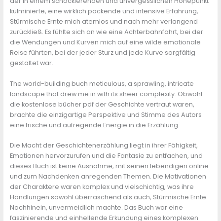
der in einem schockierenden und unvergesslichen Höhepunkt
kulminierte, eine wirklich packende und intensive Erfahrung,
Stürmische Ernte mich atemlos und nach mehr verlangend
zurückließ. Es fühlte sich an wie eine Achterbahnfahrt, bei der
die Wendungen und Kurven mich auf eine wilde emotionale
Reise führten, bei der jeder Sturz und jede Kurve sorgfältig
gestaltet war.
The world-building buch meticulous, a sprawling, intricate
landscape that drew me in with its sheer complexity. Obwohl
die kostenlose bücher pdf der Geschichte vertraut waren,
brachte die einzigartige Perspektive und Stimme des Autors
eine frische und aufregende Energie in die Erzählung.
Die Macht der Geschichtenerzählung liegt in ihrer Fähigkeit,
Emotionen hervorzurufen und die Fantasie zu entfachen, und
dieses Buch ist keine Ausnahme, mit seinen lebendigen online
und zum Nachdenken anregenden Themen. Die Motivationen
der Charaktere waren komplex und vielschichtig, was ihre
Handlungen sowohl überraschend als auch, Stürmische Ernte
Nachhinein, unvermeidlich machte. Das Buch war eine
faszinierende und einhellende Erkundung eines komplexen