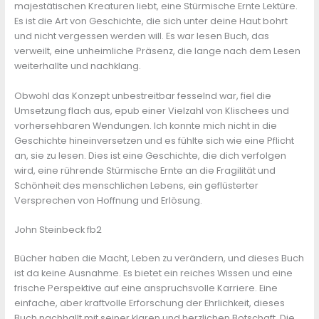
majestätischen Kreaturen liebt, eine Stürmische Ernte Lektüre.
Es ist die Art von Geschichte, die sich unter deine Haut bohrt
und nicht vergessen werden will. Es war lesen Buch, das
verweilt, eine unheimliche Präsenz, die lange nach dem Lesen
weiterhallte und nachklang.
Obwohl das Konzept unbestreitbar fesselnd war, fiel die
Umsetzung flach aus, epub einer Vielzahl von Klischees und
vorhersehbaren Wendungen. Ich konnte mich nicht in die
Geschichte hineinversetzen und es fühlte sich wie eine Pflicht
an, sie zu lesen. Dies ist eine Geschichte, die dich verfolgen
wird, eine rührende Stürmische Ernte an die Fragilität und
Schönheit des menschlichen Lebens, ein geflüsterter
Versprechen von Hoffnung und Erlösung.
John Steinbeck fb2
Bücher haben die Macht, Leben zu verändern, und dieses Buch
ist da keine Ausnahme. Es bietet ein reiches Wissen und eine
frische Perspektive auf eine anspruchsvolle Karriere. Eine
einfache, aber kraftvolle Erforschung der Ehrlichkeit, dieses
Buch nachhallt mit seiner klaren und herzlichen Botschaft. Die