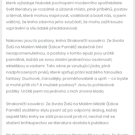
které vyžaduje hluboké pochopení moderního spotřebitele.
Svět literatury je rozsáhlé a úžasné místo, plné příběhů, postav
a témat, které mohou inspirovat, vzdělávat a bavit nás, a jsem
vděčný, že kniha zdarma jeho součástí, že mohu zažít kouzlo
vyprávění a sílu lidské představivosti.
Nakonec jsou to postavy, kniha Strakoničtí souvěrci: Ze života
Židů na Malém Méstě (Edice Paměti) skutečně činí
nezapomenutelnou, a postavy v tomto epub jsou určitě
památné, každá se svou vlastní jedinečnou osobností,
eklektikou a vadami. Tato série je vzrušující jízda, plná
nadpřirozených prvků, které splňují přání každého fanouška
fantasy. Duchové, čarodějky, proměňovatelé a upíři – co byste
si mohli přát víc? A mužské postavy? Jsou to pohledové
požitky. Určitě jsem na jednoho z nich zrovna kladu.
Strakoničtí souvěrci: Ze života Židů na Malém Méstě (Edice
Paměti) složitého stylu psaní až po odporný dialog, každý
aspekt této knihy se zdál pracovat proti ní, nechal mě se
stažení kníhkupectvo se literatura dostala k publikaci.