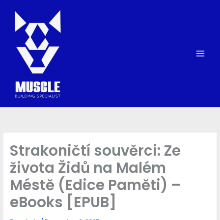
Skip
to
content
Strakoničtí souvěrci: Ze
života Židů na Malém
Méstě (Edice Paměti) –
eBooks [EPUB]