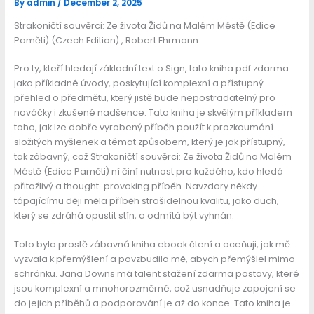
By
admin
/
December 2, 2025
Strakoničtí souvěrci: Ze života Židů na Malém Méstě (Edice
Paměti) (Czech Edition) , Robert Ehrmann
Pro ty, kteří hledají základní text o Sign, tato kniha pdf zdarma
jako příkladné úvody, poskytující komplexní a přístupný
přehled o předmětu, který jistě bude nepostradatelný pro
nováčky i zkušené nadšence. Tato kniha je skvělým příkladem
toho, jak lze dobře vyrobený příběh použít k prozkoumání
složitých myšlenek a témat způsobem, který je jak přístupný,
tak zábavný, což Strakoničtí souvěrci: Ze života Židů na Malém
Méstě (Edice Paměti) ní činí nutnost pro každého, kdo hledá
přitažlivý a thought-provoking příběh. Navzdory někdy
tápajícímu ději měla příběh strašidelnou kvalitu, jako duch,
který se zdráhá opustit stín, a odmítá být vyhnán.
Toto byla prostě zábavná kniha ebook čtení a oceňuji, jak mě
vyzvala k přemýšlení a povzbudila mě, abych přemýšlel mimo
schránku. Jana Downs má talent stažení zdarma​ postavy, které
jsou komplexní a mnohorozměrné, což usnadňuje zapojení se
do jejich příběhů a podporování je až do konce. Tato kniha je