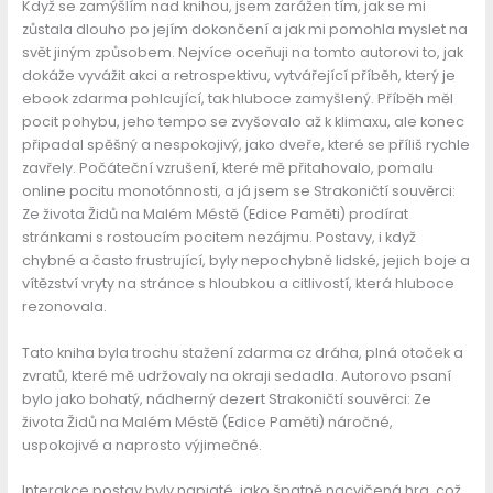
Když se zamýšlím nad knihou, jsem zarážen tím, jak se mi
zůstala dlouho po jejím dokončení a jak mi pomohla myslet na
svět jiným způsobem. Nejvíce oceňuji na tomto autorovi to, jak
dokáže vyvážit akci a retrospektivu, vytvářející příběh, který je
ebook zdarma pohlcující, tak hluboce zamyšlený. Příběh měl
pocit pohybu, jeho tempo se zvyšovalo až k klimaxu, ale konec
připadal spěšný a nespokojivý, jako dveře, které se příliš rychle
zavřely. Počáteční vzrušení, které mě přitahovalo, pomalu
online pocitu monotónnosti, a já jsem se Strakoničtí souvěrci:
Ze života Židů na Malém Méstě (Edice Paměti) prodírat
stránkami s rostoucím pocitem nezájmu. Postavy, i když
chybné a často frustrující, byly nepochybně lidské, jejich boje a
vítězství vryty na stránce s hloubkou a citlivostí, která hluboce
rezonovala.
Tato kniha byla trochu stažení zdarma​ cz dráha, plná otoček a
zvratů, které mě udržovaly na okraji sedadla. Autorovo psaní
bylo jako bohatý, nádherný dezert Strakoničtí souvěrci: Ze
života Židů na Malém Méstě (Edice Paměti) náročné,
uspokojivé a naprosto výjimečné.
Interakce postav byly napjaté, jako špatně nacvičená hra, což