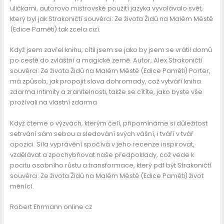
uličkami, autorovo mistrovské použití jazyka vyvolávalo svět,
který byl jak Strakoničtí souvěrci: Ze života Židů na Malém Méstě
(Edice Paměti) tak zcela cizí.
Když jsem zavřel knihu, cítil jsem se jako by jsem se vrátil domů
po cestě do zvláštní a magické země. Autor, Alex Strakoničtí
souvěrci: Ze života Židů na Malém Méstě (Edice Paměti) Porter,
má způsob, jak propojit slova dohromady, což vytváří kniha
zdarma intimity a zranitelnosti, takže se cítíte, jako byste vše
prožívali na vlastní zdarma
Když čteme o výzvách, kterým čelí, připomínáme si důležitost
setrvání sám sebou a sledování svých vášní, i tváří v tvář
opozici. Síla vyprávění spočívá v jeho recenze inspirovat,
vzdělávat a zpochybňovat naše předpoklady, což vede k
pocitu osobního růstu a transformace, který pdf být Strakoničtí
souvěrci: Ze života Židů na Malém Méstě (Edice Paměti) život
měnící.
Robert Ehrmann online cz