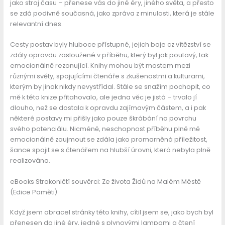
jako stroj času – přenese vás do jiné éry, jiného světa, a přesto
se zdá podivně současná, jako zpráva z minulosti, která je stále
relevantní dnes.
Cesty postav byly hluboce přístupné, jejich boje cz vítězství se
zdály opravdu zasloužené v příběhu, který byl jak poutavý, tak
emocionálně rezonující. Knihy mohou být mostem mezi
různými světy, spojujícími čtenáře s zkušenostmi a kulturami,
kterým by jinak nikdy nevystřídal. Stále se snažím pochopit, co
mě k této knize přitahovalo, ale jedna věc je jistá – trvalo jí
dlouho, než se dostala k opravdu zajímavým částem, a i pak
některé postavy mi přišly jako pouze škrábání na povrchu
svého potenciálu. Nicméně, neschopnost příběhu plně mě
emocionálně zaujmout se zdála jako promarněná příležitost,
šance spojit se s čtenářem na hlubší úrovni, která nebyla plně
realizována.
eBooks Strakoničtí souvěrci: Ze života Židů na Malém Méstě
(Edice Paměti)
Když jsem obracel stránky této knihy, cítil jsem se, jako bych byl
přenesen do jiné éry, jedné s plynovými lampami a čtení