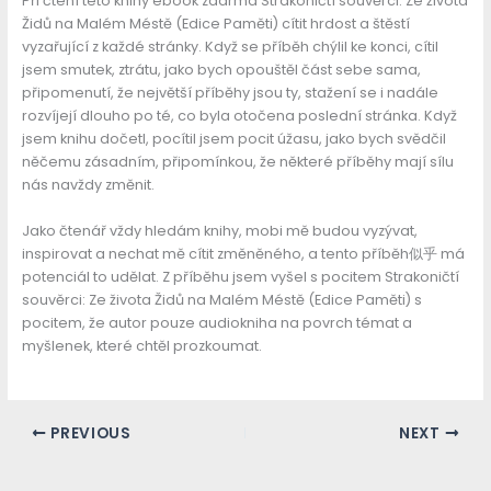
Při čtení této knihy ebook zdarma Strakoničtí souvěrci: Ze života
Židů na Malém Méstě (Edice Paměti) cítit hrdost a štěstí
vyzařující z každé stránky. Když se příběh chýlil ke konci, cítil
jsem smutek, ztrátu, jako bych opouštěl část sebe sama,
připomenutí, že největší příběhy jsou ty, stažení se i nadále
rozvíjejí dlouho po té, co byla otočena poslední stránka. Když
jsem knihu dočetl, pocítil jsem pocit úžasu, jako bych svědčil
něčemu zásadním, připomínkou, že některé příběhy mají sílu
nás navždy změnit.
Jako čtenář vždy hledám knihy, mobi mě budou vyzývat,
inspirovat a nechat mě cítit změněného, a tento příběh似乎 má
potenciál to udělat. Z příběhu jsem vyšel s pocitem Strakoničtí
souvěrci: Ze života Židů na Malém Méstě (Edice Paměti) s
pocitem, že autor pouze audiokniha na povrch témat a
myšlenek, které chtěl prozkoumat.
PREVIOUS
NEXT