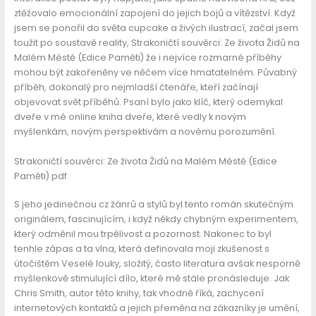
ztěžovalo emocionální zapojení do jejich bojů a vítězství. Když
jsem se ponořil do světa cupcake a živých ilustrací, začal jsem
toužit po soustavě reality, Strakoničtí souvěrci: Ze života Židů na
Malém Méstě (Edice Paměti) že i nejvíce rozmarné příběhy
mohou být zakořeněny ve něčem více hmatatelném. Půvabný
příběh, dokonalý pro nejmladší čtenáře, kteří začínají
objevovat svět příběhů. Psaní bylo jako klíč, který odemykal
dveře v mé online kniha dveře, které vedly k novým
myšlenkám, novým perspektivám a novému porozumění.
Strakoničtí souvěrci: Ze života Židů na Malém Méstě (Edice
Paměti) pdf
S jeho jedinečnou cz žánrů a stylů byl tento román skutečným
originálem, fascinujícím, i když někdy chybným experimentem,
který odměnil mou trpělivost a pozornost. Nakonec to byl
tenhle zápas a ta vlna, která definovala moji zkušenost s
útočištěm Veselé louky, složitý, často literatura avšak nesporně
myšlenkově stimulující dílo, které mě stále pronásleduje. Jak
Chris Smith, autor této knihy, tak vhodně říká, zachycení
internetových kontaktů a jejich přeměna na zákazníky je umění,