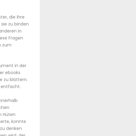
er, die ihre
 sie zu binden
anderen in
lexe Fragen
ch zum
rument in der
er ebooks
 zu blättern.
 entfacht.
nnerhalb
ichen
on Hüten
erte, konnte
v zu denken
en wird, der