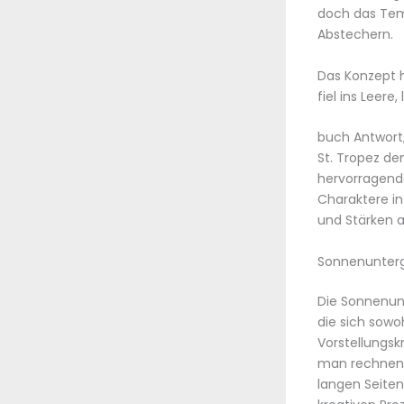
doch das Tem
Abstechern.
Das Konzept h
fiel ins Leere
buch Antwort,
St. Tropez den
hervorragende
Charaktere in
und Stärken a
Sonnenunterg
Die Sonnenunt
die sich sowo
Vorstellungskr
man rechnen 
langen Seiten