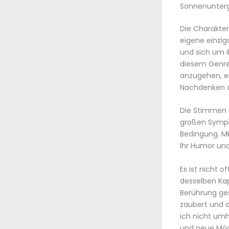
Sonnenunterga
Die Charakter
eigene einzig
und sich um i
diesem Genre
anzugehen, e
Nachdenken a
Die Stimmen d
großen Symph
Bedingung. MK
Ihr Humor und
Es ist nicht 
desselben Kap
Berührung ges
zaubert und 
ich nicht umh
und neue Mögl