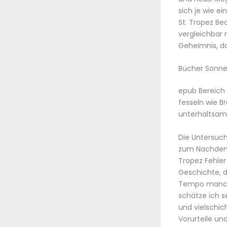
sich je wie e
St. Tropez Be
vergleichbar 
Geheimnis, d
Bücher Sonne
epub Bereich 
fesseln wie B
unterhaltsam 
Die Untersuch
zum Nachdenke
Tropez Fehle
Geschichte, d
Tempo manchm
schätze ich s
und vielschic
Vorurteile un