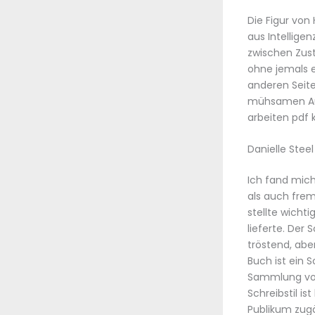
Die Figur von
aus Intellige
zwischen Zust
ohne jemals 
anderen Seit
mühsamen Auf
arbeiten pdf 
Danielle Stee
Ich fand mich
als auch frem
stellte wicht
lieferte. Der
tröstend, aber
Buch ist ein 
Sammlung von 
Schreibstil is
Publikum zugä