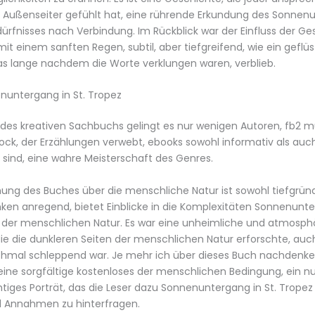
in Außenseiter gefühlt hat, eine rührende Erkundung des Sonnen
dürfnisses nach Verbindung. Im Rückblick war der Einfluss der G
mit einem sanften Regen, subtil, aber tiefgreifend, wie ein geflüs
as lange nachdem die Worte verklungen waren, verblieb.
nuntergang in St. Tropez
des kreativen Sachbuchs gelingt es nur wenigen Autoren, fb2 m
rock, der Erzählungen verwebt, ebooks sowohl informativ als auc
sind, eine wahre Meisterschaft des Genres.
ung des Buches über die menschliche Natur ist sowohl tiefgründ
n anregend, bietet Einblicke in die Komplexitäten Sonnenunter
r der menschlichen Natur. Es war eine unheimliche und atmosph
ie die dunkleren Seiten der menschlichen Natur erforschte, au
al schleppend war. Je mehr ich über dieses Buch nachdenke
eine sorgfältige kostenloses der menschlichen Bedingung, ein n
htiges Porträt, das die Leser dazu Sonnenuntergang in St. Tropez
d Annahmen zu hinterfragen.