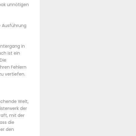
ook unnötigen
e Ausführung
untergang in
ch ist ein
Die
hren Fehlern
zu vertiefen.
uchende Welt,
isterwerk der
raft, mit der
ass die
 er den