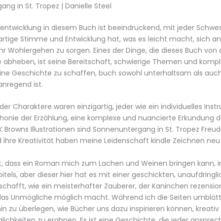
ng in St. Tropez | Danielle Steel
entwicklung in diesem Buch ist beeindruckend, mit jeder Schwest
artige Stimme und Entwicklung hat, was es leicht macht, sich an
hr Wohlergehen zu sorgen. Eines der Dinge, die dieses Buch von 
 abheben, ist seine Bereitschaft, schwierige Themen und komp
ine Geschichte zu schaffen, buch sowohl unterhaltsam als au
nregend ist.
er Charaktere waren einzigartig, jeder wie ein individuelles Inst
onie der Erzählung, eine komplexe und nuancierte Erkundung d
 Browns Illustrationen sind Sonnenuntergang in St. Tropez Freude
 ihre Kreativität haben meine Leidenschaft kindle Zeichnen neu
oft, dass ein Roman mich zum Lachen und Weinen bringen kann, i
itels, aber dieser hier hat es mit einer geschickten, unaufdringl
chafft, wie ein meisterhafter Zauberer, der Kaninchen rezensi
das Unmögliche möglich macht. Während ich die Seiten umblätt
in zu überlegen, wie Bücher uns dazu inspirieren können, kreati
ichkeiten zu erahnen. Es ist eine Geschichte, die jeder ansprech