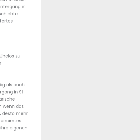
untergang in
eschichte
tertes
ühelos zu
h
ig als auch
gang in St.
ärische
ch wenn das
, desto mehr
uanciertes
 ihre eigenen