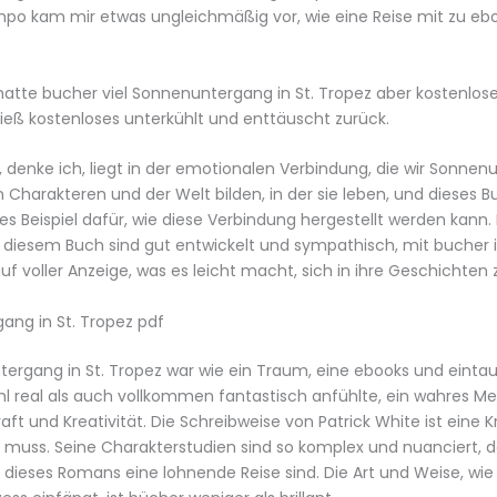
po kam mir etwas ungleichmäßig vor, wie eine Reise mit zu eb
atte bucher viel Sonnenuntergang in St. Tropez aber kostenlos
, ließ kostenloses unterkühlt und enttäuscht zurück.
 denke ich, liegt in der emotionalen Verbindung, die wir Sonnen
 Charakteren und der Welt bilden, in der sie leben, und dieses Bu
s Beispiel dafür, wie diese Verbindung hergestellt werden kann. 
 diesem Buch sind gut entwickelt und sympathisch, mit bucher i
uf voller Anzeige, was es leicht macht, sich in ihre Geschichten 
ang in St. Tropez pdf
ergang in St. Tropez war wie ein Traum, eine ebooks und einta
hl real als auch vollkommen fantastisch anfühlte, ein wahres Me
aft und Kreativität. Die Schreibweise von Patrick White ist eine K
muss. Seine Charakterstudien sind so komplex und nuanciert, d
 dieses Romans eine lohnende Reise sind. Die Art und Weise, wie