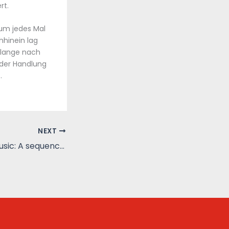
rt.
um jedes Mal
hhinein lag
 lange nach
 der Handlung
.
NEXT
An incorrigible music: A sequence of poems : [PDF, EPUB, eBook]