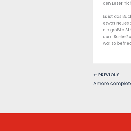
den Leser nic
Es ist das B
etwas Neues z
die größte S
dem Schließe
war so befrie
PREVIOUS