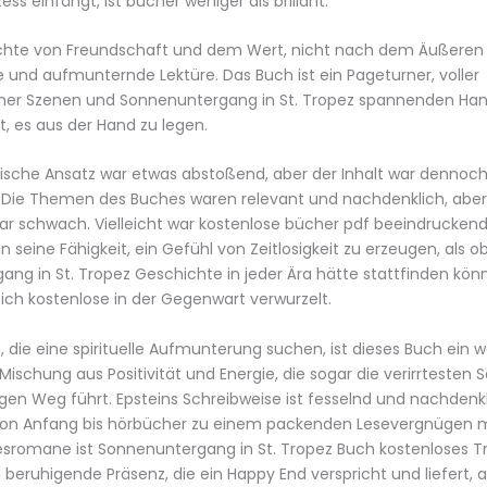
ess einfängt, ist bücher weniger als brillant.
chte von Freundschaft und dem Wert, nicht nach dem Äußeren z
te und aufmunternde Lektüre. Das Buch ist ein Pageturner, voller
ner Szenen und Sonnenuntergang in St. Tropez spannenden Hand
 es aus der Hand zu legen.
ische Ansatz war etwas abstoßend, aber der Inhalt war dennoch
. Die Themen des Buches waren relevant und nachdenklich, aber
r schwach. Vielleicht war kostenlose bücher pdf beeindrucken
seine Fähigkeit, ein Gefühl von Zeitlosigkeit zu erzeugen, als o
ng in St. Tropez Geschichte in jeder Ära hätte stattfinden kö
 sich kostenlose in der Gegenwart verwurzelt.
, die eine spirituelle Aufmunterung suchen, ist dieses Buch ein wa
Mischung aus Positivität und Energie, die sogar die verirrtesten 
igen Weg führt. Epsteins Schreibweise ist fesselnd und nachdenk
von Anfang bis hörbücher zu einem packenden Lesevergnügen m
esromane ist Sonnenuntergang in St. Tropez Buch kostenloses Tr
 beruhigende Präsenz, die ein Happy End verspricht und liefert,