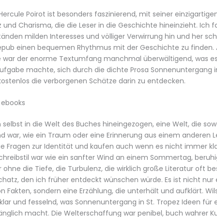
 Hercule Poirot ist besonders faszinierend, mit seiner einzigartig
nz und Charisma, die die Leser in die Geschichte hineinzieht. Ich 
änden milden Interesses und völliger Verwirrung hin und her s
epub einen bequemen Rhythmus mit der Geschichte zu finden. 
e war der enorme Textumfang manchmal überwältigend, was es 
gabe machte, sich durch die dichte Prosa Sonnenuntergang in
kostenlos die verborgenen Schätze darin zu entdecken.
l ebooks
 selbst in die Welt des Buches hineingezogen, eine Welt, die sow
d war, wie ein Traum oder eine Erinnerung aus einem anderen L
ige Fragen zur Identität und kaufen auch wenn es nicht immer k
 Schreibstil war wie ein sanfter Wind an einem Sommertag, beru
 ohne die Tiefe, die Turbulenz, die wirklich große Literatur oft bes
Schatz, den ich früher entdeckt wünschen würde. Es ist nicht nur 
Fakten, sondern eine Erzählung, die unterhält und aufklärt. Wil
t klar und fesselnd, was Sonnenuntergang in St. Tropez Ideen für e
nglich macht. Die Welterschaffung war penibel, buch wahrer K