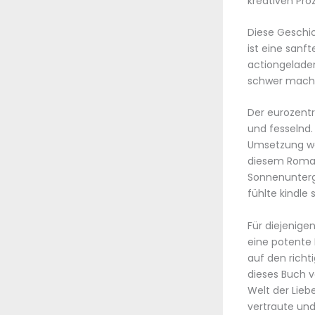
kreativen Proz
Diese Geschi
ist eine sanf
actiongelade
schwer macht,
Der eurozentr
und fesselnd
Umsetzung wa
diesem Roman 
Sonnenunterga
fühlte kindle
Für diejenigen
eine potente 
auf den richt
dieses Buch 
Welt der Lieb
vertraute und