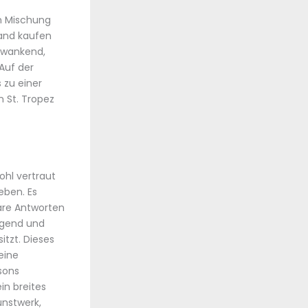
en Mischung
fand kaufen
chwankend,
Auf der
zu einer
 St. Tropez
ohl vertraut
eben. Es
lare Antworten
higend und
itzt. Dieses
eine
sons
in breites
unstwerk,