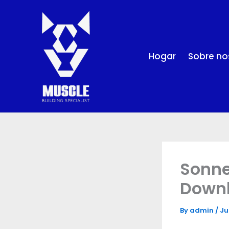
Skip
to
content
Hogar
Sobre no
Sonne
Down
By
admin
/
Ju