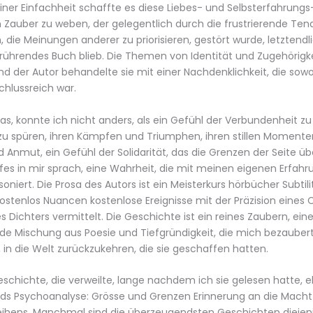
iner Einfachheit schaffte es diese Liebes- und Selbsterfahrung
 Zauber zu weben, der gelegentlich durch die frustrierende Ten
, die Meinungen anderer zu priorisieren, gestört wurde, letztendli
rührendes Buch blieb. Die Themen von Identität und Zugehörigk
d der Autor behandelte sie mit einer Nachdenklichkeit, die so
chlussreich war.
as, konnte ich nicht anders, als ein Gefühl der Verbundenheit z
zu spüren, ihren Kämpfen und Triumphen, ihren stillen Momente
 Anmut, ein Gefühl der Solidarität, das die Grenzen der Seite 
fes in mir sprach, eine Wahrheit, die mit meinen eigenen Erfah
niert. Die Prosa des Autors ist ein Meisterkurs hörbücher Subtilit
ostenlos Nuancen kostenlose Ereignisse mit der Präzision eines 
s Dichters vermittelt. Die Geschichte ist ein reines Zaubern, ein
de Mischung aus Poesie und Tiefgründigkeit, die mich bezaube
 in die Welt zurückzukehren, die sie geschaffen hatten.
eschichte, die verweilte, lange nachdem ich sie gelesen hatte, 
ds Psychoanalyse: Grösse und Grenzen Erinnerung an die Macht 
ihens. Manchmal sind die überzeugendsten Geschichten diejeni