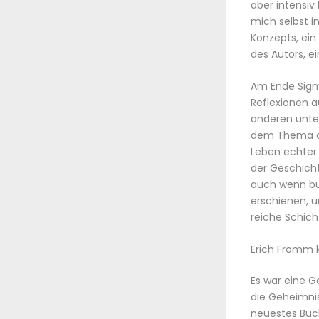
aber intensiv
mich selbst i
Konzepts, ein
des Autors, e
Am Ende Sigm
Reflexionen a
anderen unter
dem Thema auf
Leben echter
der Geschicht
auch wenn bu
erschienen, 
reiche Schich
Erich Fromm 
Es war eine G
die Geheimnis
neuestes Buch