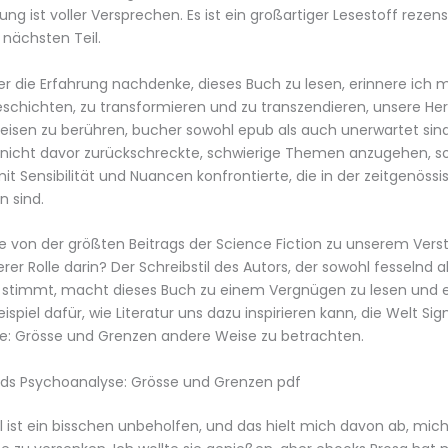
ng ist voller Versprechen. Es ist ein großartiger Lesestoff rezens
nächsten Teil.
r die Erfahrung nachdenke, dieses Buch zu lesen, erinnere ich m
schichten, zu transformieren und zu transzendieren, unsere He
eisen zu berühren, bucher sowohl epub als auch unerwartet sind.
 nicht davor zurückschreckte, schwierige Themen anzugehen, s
it Sensibilität und Nuancen konfrontierte, die in der zeitgenöss
n sind.
e von der größten Beitrags der Science Fiction zu unserem Vers
rer Rolle darin? Der Schreibstil des Autors, der sowohl fesselnd a
 stimmt, macht dieses Buch zu einem Vergnügen zu lesen und e
ispiel dafür, wie Literatur uns dazu inspirieren kann, die Welt S
e: Grösse und Grenzen andere Weise zu betrachten.
ds Psychoanalyse: Grösse und Grenzen pdf
il ist ein bisschen unbeholfen, und das hielt mich davon ab, mich 