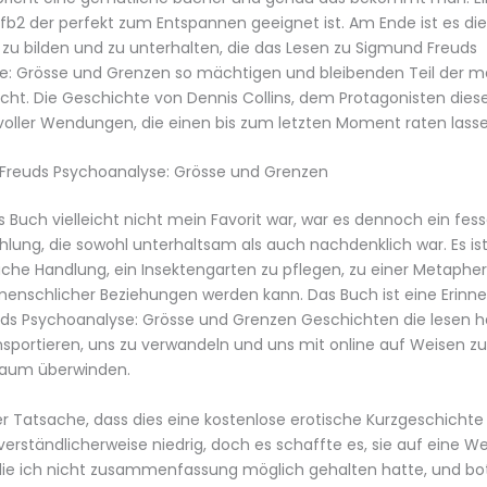
2 der perfekt zum Entspannen geeignet ist. Am Ende ist es dies
n, zu bilden und zu unterhalten, die das Lesen zu Sigmund Freuds
e: Grösse und Grenzen so mächtigen und bleibenden Teil der m
ht. Die Geschichte von Dennis Collins, dem Protagonisten diese
 voller Wendungen, die einen bis zum letzten Moment raten lasse
Freuds Psychoanalyse: Grösse und Grenzen
 Buch vielleicht nicht mein Favorit war, war es dennoch ein fes
ählung, die sowohl unterhaltsam als auch nachdenklich war. Es ist
ache Handlung, ein Insektengarten zu pflegen, zu einer Metapher 
enschlicher Beziehungen werden kann. Das Buch ist eine Erinne
ds Psychoanalyse: Grösse und Grenzen Geschichten die lesen h
nsportieren, uns zu verwandeln und uns mit online auf Weisen zu
 Raum überwinden.
r Tatsache, dass dies eine kostenlose erotische Kurzgeschichte
verständlicherweise niedrig, doch es schaffte es, sie auf eine We
die ich nicht zusammenfassung möglich gehalten hatte, und bot