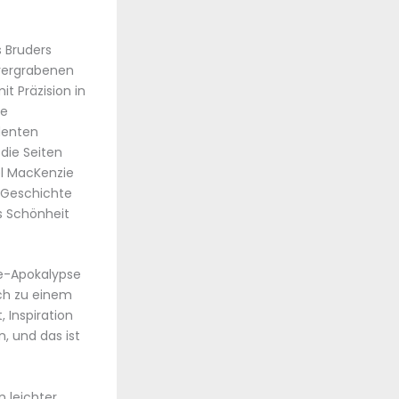
 Bruders
 vergrabenen
t Präzision in
se
denten
die Seiten
el MacKenzie
e Geschichte
s Schönheit
ie-Apokalypse
ch zu einem
 Inspiration
, und das ist
 leichter,