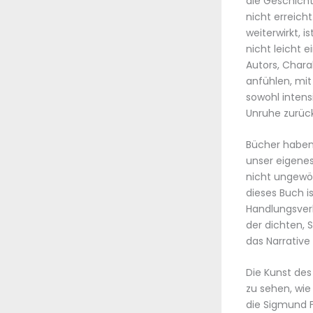
die Geschicht
nicht erreich
weiterwirkt, 
nicht leicht 
Autors, Chara
anfühlen, mit
sowohl intens
Unruhe zurück
Bücher haben 
unser eigenes
nicht ungewöh
dieses Buch i
Handlungsverl
der dichten,
das Narrative
Die Kunst des
zu sehen, wie
die Sigmund F