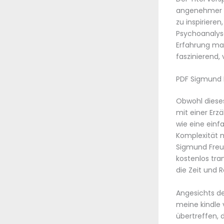
angenehmer fb
zu inspiriere
Psychoanalys
Erfahrung mac
faszinierend,
PDF Sigmund 
Obwohl dieses
mit einer Erz
wie eine einf
Komplexität m
Sigmund Freu
kostenlos tra
die Zeit und
Angesichts de
meine kindle 
übertreffen, 