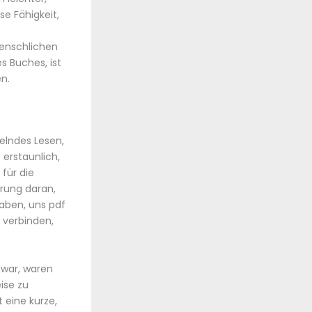
e Fähigkeit,
enschlichen
s Buches, ist
n.
selndes Lesen,
 erstaunlich,
für die
rung daran,
aben, uns pdf
 verbinden,
 war, waren
ise zu
 eine kurze,