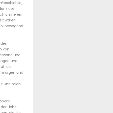
s-Geschichte,
denz des
ch online ein
eit waren
wohl bewegend
u den
n von
überwand und
rungen und
ät, die
Chirurgen und
e
rte und mich
ebooks
der Liebe
gen, die die