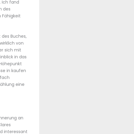
. Ich fand
ch des
 Fähigkeit
 des Buches,
wirklich von
r sich mit
nblick in das
 Höhepunkt
se in kaufen
nfach
zählung eine
rinnerung an
lares
nd interessant