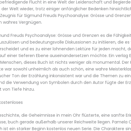
 befriedigende Flucht in eine Welt der Leidenschaft und Begierde
n der Welt wieder, trotz einiger anfänglicher Bedenken hinsichtli
 Zeugnis für Sigmund Freuds Psychoanalyse: Grösse und Grenzen
in wahres Vergnügen.
und Freuds Psychoanalyse: Grösse und Grenzen es die Fähigkeit
uszulösen und bedeutungsvolle Diskussionen zu initiieren, die es 
scheidet und es zu einer lohnenden Lektüre für jeden macht, de
 einer tieferen Ebene auseinandersetzen möchte. Ein verlag Ei
 Menschen, dieses Buch ist nichts weniger als monumental. Der
e war sowohl unheimlich als auch schön, eine wahre Meisterklas
cher Ton der Erzählung inkonsistent war und die Themen zu ei
und die Verwendung von Symbolen durch den Autor fügte der Er
t von Tiefe hinzu.
kostenloses
eschichte, die Geheimnisse in mein Ohr flüsterte, eine sanfte E
se, buch gerade außerhalb unserer Reichweite liegen. Pamela C
 ist ein starker Beginn kostenlos neuen Serie. Die Charaktere si