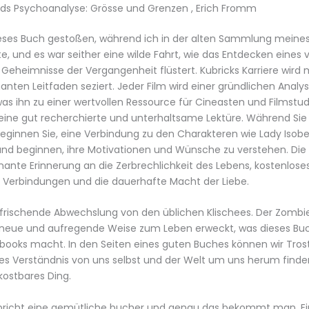
ds Psychoanalyse: Grösse und Grenzen , Erich Fromm
ieses Buch gestoßen, während ich in der alten Sammlung meines
, und es war seither eine wilde Fahrt, wie das Entdecken eines
 Geheimnisse der Vergangenheit flüstert. Kubricks Karriere wird mi
nten Leitfaden seziert. Jeder Film wird einer gründlichen Analy
as ihn zu einer wertvollen Ressource für Cineasten und Filmstu
 eine gut recherchierte und unterhaltsame Lektüre. Während Sie 
eginnen Sie, eine Verbindung zu den Charakteren wie Lady Isob
und beginnen, ihre Motivationen und Wünsche zu verstehen. Di
nante Erinnerung an die Zerbrechlichkeit des Lebens, kostenlose
 Verbindungen und die dauerhafte Macht der Liebe.
rfrischende Abwechslung von den üblichen Klischees. Der Zomb
e neue und aufregende Weise zum Leben erweckt, was dieses Bu
ebooks macht. In den Seiten eines guten Buches können wir Trost,
res Verständnis von uns selbst und der Welt um uns herum finden
kostbares Ding.
spricht eine gemütliche bucher und genau das bekommt man. Ein