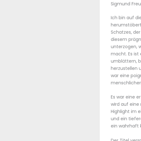
Sigmund Freu
Ich bin auf d
herumstöberte
Schatzes, der
diesem prägna
unterzogen, w
macht. Es ist
umblättern, b
herzustellen 
war eine poig
menschlicher
Es war eine e
wird auf ein
Highlight im 
und ein tiefe
ein wahrhaft 
Der Titel ver