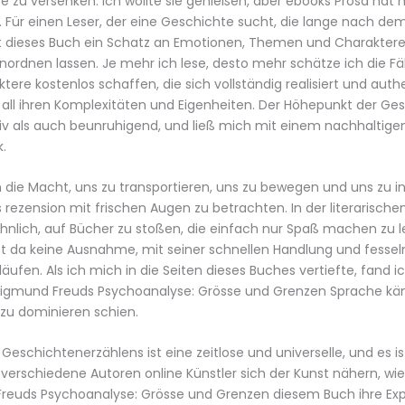
e zu versenken. Ich wollte sie genießen, aber ebooks Prosa hat
t. Für einen Leser, der eine Geschichte sucht, die lange nach dem
ist dieses Buch ein Schatz an Emotionen, Themen und Charakteren
einordnen lassen. Je mehr ich lese, desto mehr schätze ich die Fä
ktere kostenlos schaffen, die sich vollständig realisiert und auth
 all ihren Komplexitäten und Eigenheiten. Der Höhepunkt der Ge
iv als auch beunruhigend, und ließ mich mit einem nachhaltige
.
die Macht, uns zu transportieren, uns zu bewegen und uns zu ins
 rezension mit frischen Augen zu betrachten. In der literarischen
nlich, auf Bücher zu stoßen, die einfach nur Spaß machen zu l
st da keine Ausnahme, mit seiner schnellen Handlung und fesse
äufen. Als ich mich in die Seiten dieses Buches vertiefte, fand 
 Sigmund Freuds Psychoanalyse: Grösse und Grenzen Sprache kä
 zu dominieren schien.
 Geschichtenerzählens ist eine zeitlose und universelle, und es i
 verschiedene Autoren online Künstler sich der Kunst nähern, wie
reuds Psychoanalyse: Grösse und Grenzen diesem Buch ihre Exper