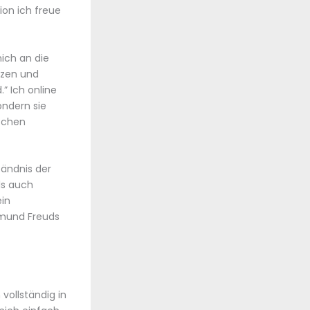
ion ich freue
ich an die
rzen und
” Ich online
ondern sie
ischen
tändnis der
ls auch
in
igmund Freuds
vollständig in