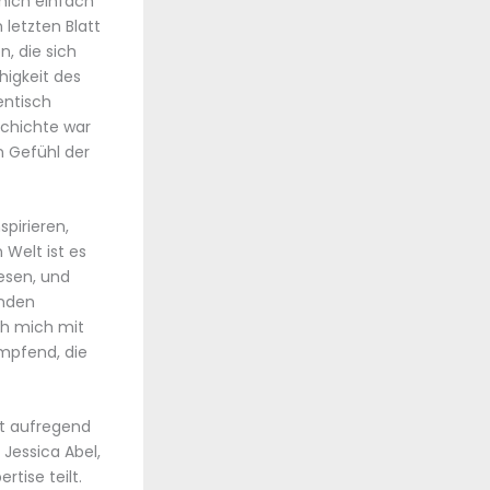
 mich einfach
 letzten Blatt
, die sich
higkeit des
entisch
schichte war
n Gefühl der
pirieren,
 Welt ist es
esen, und
lnden
ich mich mit
mpfend, die
st aufregend
 Jessica Abel,
tise teilt.