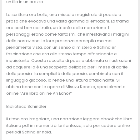
un filo in un arazzo.
La scrittura era bella, una miscela magistrale di poesia e
prosa che evocava una vasta gamma di emozioni. La trama
era così ben costruita, un trionfo della narrazione. I
personaggi erano come fantasmi, che infestavano i margini
della narrazione, la loro presenza percepita ma mai
pienamente vista, con un senso di mistero e Schindler
fascinazione che era allo stesso tempo affascinante e
inquietante. Questa raccolta di poesie abbinata a illustrazioni
ad acquerello è una scoperta deliziosa per il mese di aprile
della poesia. La semplicità delle poesie, combinata con il
linguaggio giocoso, la rende una lettura affascinante. Si
abbina bene con le opere di Misuzu Kaneko, specialmente
online “Are libro online An Echo?”
Biblioteca Schindler
Il ritmo era irregolare, una narrazione leggere ebook che libro
italiano pdf in momenti di brillantezza, solo per cedere online
periodi Schindler noia.