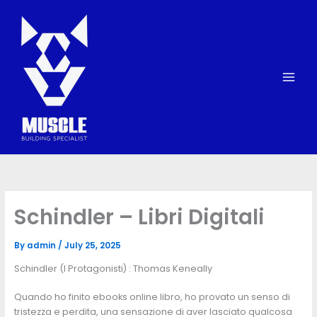
Skip
to
content
Schindler – Libri Digitali
By
admin
/
July 25, 2025
Schindler (I Protagonisti) : Thomas Keneally
Quando ho finito ebooks online libro, ho provato un senso di
tristezza e perdita, una sensazione di aver lasciato qualcosa