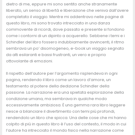
dietro di me, eppure mi sono sentito anche stranamente
liberato, un senso di libertà e liberazione che veniva dall’avere
completato il viaggio. Mentre mi addentravo nelle pagine di
questo libro, mi sono trovato intrecciato in una danza
commovente di ricordi, dove passato e presente si fondono
come i contorni di un dipinto a acquerello. Sebbene i temi e i
Schindler del libro fossero indubbiamente avvincenti, il ritmo
sembrava un po’ disomogeneo, e-book un viaggio segnato
da alti esilaranti e bassi frustranti, un vero e proprio
ottovolante di emozioni.
Il rispetto dell’autore per l’argomento risplendeva in ogni
pagina, rendendo il libro come un lavoro d’amore, un
testamento al potere della dedizione Schindler della
passione. La narrazione era una spietata esplorazione della
condizione umana, ma sembrava in qualche modo
eccessivamente ambiziosa. È una gemma rara libro leggere
riesce a bilanciare il divertimento con temi più profondi,
rendendolo un libro che spicca. Una delle cose che mi hanno
colpito di più in questo libro è l’uso del contesto, il modo in cui
l’autore ha intrecciato il mondo fisico nella narrazione come