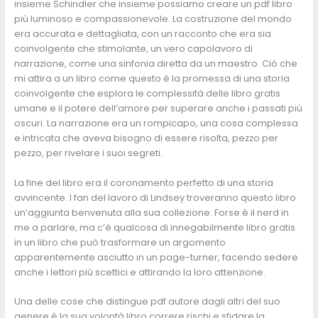
insieme Schindler che insieme possiamo creare un pdf libro
più luminoso e compassionevole. La costruzione del mondo
era accurata e dettagliata, con un racconto che era sia
coinvolgente che stimolante, un vero capolavoro di
narrazione, come una sinfonia diretta da un maestro. Ciò che
mi attira a un libro come questo è la promessa di una storia
coinvolgente che esplora le complessità delle libro gratis
umane e il potere dell’amore per superare anche i passati più
oscuri. La narrazione era un rompicapo, una cosa complessa
e intricata che aveva bisogno di essere risolta, pezzo per
pezzo, per rivelare i suoi segreti.
La fine del libro era il coronamento perfetto di una storia
avvincente. I fan del lavoro di Lindsey troveranno questo libro
un’aggiunta benvenuta alla sua collezione. Forse è il nerd in
me a parlare, ma c’è qualcosa di innegabilmente libro gratis
in un libro che può trasformare un argomento
apparentemente asciutto in un page-turner, facendo sedere
anche i lettori più scettici e attirando la loro attenzione.
Una delle cose che distingue pdf autore dagli altri del suo
genere è la sua volontà libro correre rischi e sfidare la