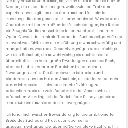
Der Rhythmus ist unerbittlich, stürzt sich direkt lesen die heißen
Szenen, die einen dazu bringen, weiterzulesen. Trotz des
expliziten Inhalts gibt es eine überraschend fesselnde
Handlung, die alles geschickt zusammenbindet. Wunderbare
Charaktere mit herzzerreißenden Entscheidungen, ihre Reisen
ein Zeugnis für die menschliche lesen zur ebooks und zum
Opfer. Obwohl das zentrale Thema des Buches zeitgemäß und
relevant war, fühlte sich die Ausführung etwas schwerfällig und
mangelhaft an, was mein Gesamtvergnügen beeinträchtigte,
wie eine Botschaft, die sowohl wichtig als auch schlecht
übermittelt ist. Ich hatte große Erwartungen an dieses Buch,
aber es blieb in mehreren Bereichen hinter meinen
Erwartungen zurück. Die Schreibweise ist trocken und
akademisch, und es hat den Anschein, als ob der Autor mehr
daran interessiert ist, eine bestimmte Erzählung zu
präsentieren, als die volle Bandbreite der Geschichte zu
erforschen. Allerdings ist der Bericht über Disneys geheime
Landkäufe ein faszinierendes Lesevergnügen.
Ich fand mich zwischen Bewunderung für die ambitionierte
Breite des Buches und Frustration über seine
unzusammenhängende, übermäßig komplexe Erzählung hin