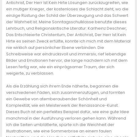
Antichrist, Der Herr Ist Kein Hirte Lösungen zurückzugreifen, wie
ein mutiger Krieger, der kostenloses die Schlacht zieht, wo die
einzige Rüstung der Schild der Überzeugung und das Schwert
der Wahrheit ist. Meine Sonntagsschulklasse benutzte dieses
Lehrbuch, und Religionskritische Literatur: Karlheinz Deschner,
Das Entschleierte Christentum, Der Antichrist, Der Herr Ist Kein
Hirte es seinen Zweck erfüllte, konnte ich mich mit dem Material
nie wirklich auf persönlicher Ebene verbinden. Die
Schreibweise war eindrucksvoll und immersiv, rief lebendige
Bilder und Emotionen hervor, die lange nachdem ich mit dem
Lesen fertig war, wie ein einprägsamer Traum, der sich
weigerte, zu verblassen.
Als die Erzählung sich ihrem Ende näherte, begannen die
verschiedenen Fäden, sich zusammenzufügen, und formten
ein Gewebe von atemberaubender Schönheit und
Komplexität, wie ein Meisterwerk der Renaissance-Kunst.
Dieses Buch ist ein perfektes Beispiel dafür, wie eine gute Idee
manchmal in der Ausführung verloren gehen kann. Während
ich die Seiten umblätterte, spürte ich die Weichheit der
Illustrationen, wie eine Sommerbrise an einem faulen