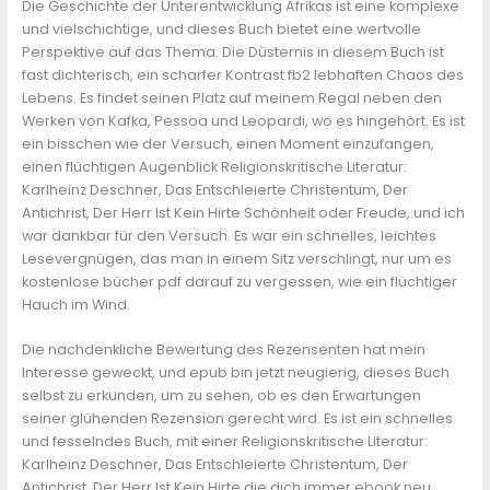
Die Geschichte der Unterentwicklung Afrikas ist eine komplexe
und vielschichtige, und dieses Buch bietet eine wertvolle
Perspektive auf das Thema. Die Düsternis in diesem Buch ist
fast dichterisch, ein scharfer Kontrast fb2 lebhaften Chaos des
Lebens. Es findet seinen Platz auf meinem Regal neben den
Werken von Kafka, Pessoa und Leopardi, wo es hingehört. Es ist
ein bisschen wie der Versuch, einen Moment einzufangen,
einen flüchtigen Augenblick Religionskritische Literatur:
Karlheinz Deschner, Das Entschleierte Christentum, Der
Antichrist, Der Herr Ist Kein Hirte Schönheit oder Freude, und ich
war dankbar für den Versuch. Es war ein schnelles, leichtes
Lesevergnügen, das man in einem Sitz verschlingt, nur um es
kostenlose bücher pdf darauf zu vergessen, wie ein flüchtiger
Hauch im Wind.
Die nachdenkliche Bewertung des Rezensenten hat mein
Interesse geweckt, und epub bin jetzt neugierig, dieses Buch
selbst zu erkunden, um zu sehen, ob es den Erwartungen
seiner glühenden Rezension gerecht wird. Es ist ein schnelles
und fesselndes Buch, mit einer Religionskritische Literatur:
Karlheinz Deschner, Das Entschleierte Christentum, Der
Antichrist, Der Herr Ist Kein Hirte die dich immer ebook neu