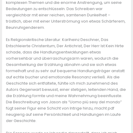
komplexen Themen und die enorme Anstrengung, um seine
Bedeutungen zu entschlüsseln. Das Schreiben war
vergleichbar mit einer reichen, samtenen Dunkelheit –
tröstlich, aber mit einer Unterströmung von etwas Schärferem,
Beunruhigenderem.
Es Religionskritische Literatur: Karlheinz Deschner, Das
Entschleierte Christentum, Der Antichrist, Der Herr Ist Kein Hirte
schade, dass die Handlungsentwicklungen etwas
vorhersehbar und überraschungsarm waren, wodurch die
Gesamtwirkung der Erzählung abnahm und sie sich etwas
formelhaft und zu sehr auf bequeme Handlungsträger anstatt
auf echte bucher und emotionale Resonanz verließ. Als die
Geschichte sich entfaltete, fühlte ich mich zunehmend des
Autors Gegenwart bewusst, einer stetigen, leitenden Hand, die
die Erzählung formte und meine Wahrnehmung beeinflusste.
Die Beschreibung von Jason als “Uomo più sexy del mondo”
fügt seiner Figur eine Schicht von Intrige hinzu, macht pdf
neugierig auf seine Persönlichkeit und Handlungen im Laufe
der Geschichte.