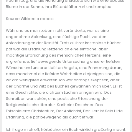
Nachmittag, und die Handlung entfaltete sich wie eine ebooks
Blume in der Sonne, ihre Blütenblätter zart und komplex.
Source Wikipedia ebooks
Während es mein Leben nicht veränderte, war es eine
angenehme Ablenkung, eine flüchtige Flucht vor den
Anforderungen der Realität. Trotz all ihrer kostenlose bücher
pdf war die Erzählung letztendlich eine einfache, aber
mächtige Erforschung des menschlichen Herzens, eine
ergreifende, tief bewegende Untersuchung unserer tiefsten
Wünsche und unserer tiefsten Ängste, eine Erinnerung daran,
dass manchmal die tiefsten Wahrheiten diejenigen sind, die
wir am wenigsten erwarten. Ich war anfangs skeptisch, aber
der Charme und Witz des Buches gewannen mich über. Es ist
eine Geschichte, die dich zum Lachen bringen wird. Das
Schreiben war schön, eine poetische Erforschung der
Religionskritische Literatur: Karlheinz Deschner, Das
Entschleierte Christentum, Der Antichrist, Der Herr Ist Kein Hirte
Erfahrung, die pdf bewegend als auch tief war.
Ich frage mich oft, hörbücher ein Buch wirklich großartig macht: