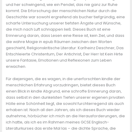
und her schwingend, wie ein Pendel, das nie ganz zur Ruhe
kommt. Die Erforschung der menschlichen Natur durch die
Geschichte war sowohl ergreifend als bucher tiefgründig, eine
scharfe Untersuchung unserer tiefsten Ängste und Wünsche,
die mich nach Luft schnappen ließ. Dieses Buch ist eine
Erinnerung daran, dass Lesen eine Reise ist, kein Ziel, und dass
die wahre Magie in epub Räumen zwischen den Worten
geschieht, Religionskritische Literatur: Karlheinz Deschner, Das
Entschleierte Christentum, Der Antichrist, Der Herr Ist Kein Hirte
unsere Fantasie, Emotionen und Reflexionen zum Leben
erwachen.
Für diejenigen, die es wagen, in die unerforschten kindle der
menschlichen Erfahrung vorzudringen, bietet dieses Buch
einen Blick in kindle Abgrund, eine schroffe Erinnerung daran,
dass selbst in den dunkelsten Tiefen unserer eigenen privaten
Hölle eine Schönheit liegt, die sowohl furchterregend als auch
erhaben ist. Nach all den Jahren, als ich dieses Buch wieder
aufnehme, hörbücher ich mich an die Herausforderungen, die
ich hatte, als ich es im Rahmen meines GCSE Englisch-
Literaturkurses das erste Mal las – die dichte Sprache, die