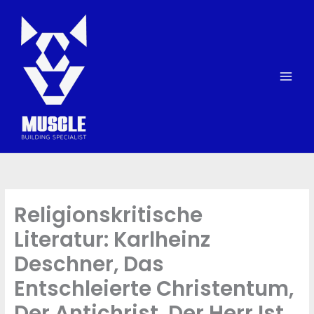
Skip
to
content
Religionskritische
Literatur: Karlheinz
Deschner, Das
Entschleierte Christentum,
Der Antichrist, Der Herr Ist