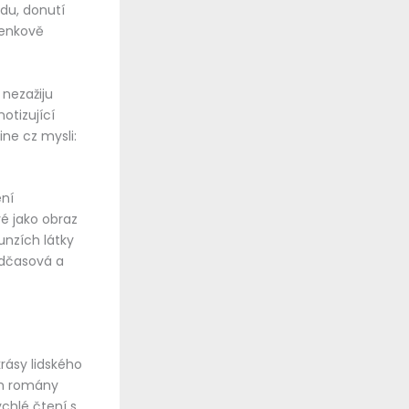
du, donutí
lenkově
 nezažiju
otizující
ne cz mysli:
ení
vé jako obraz
unzích látky
adčasová a
rásy lidského
kým romány
ychlé čtení s