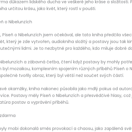
rma důkazem lidského ducha ve veškeré jeho kráse a složitosti.
ha určitou krásu, jako květ, který rostl v poušti.
eň o Nibelunzích
tý, Píseň o Nibelunzích jsem očekával, ale tato kniha předčila vš
t, který je zde vytvořen, audiokniha složitý a postavy jsou tak ki
kutečnými lidmi. Je to nezbytné pro každého, kdo miluje dobré do
 Nibelunzích a zábavná četba, čtení když postavy by mohly potř
ěh byl mozaikou, komplexním spojením různých příběhů Píseň o N
polečně tvořily obraz, který byl větší než součet svých částí.
vé okamžiky, kniha nakonec působila jako mdlý pokus od autora,
 více. Postavy měly Píseň o Nibelunzích a přesvědčivé hlasy, což
ratúra postav a vyprávění příběhů.
 zdarma
yly mobi dokonalá směs provokací a chaosu, jako zapálená svět