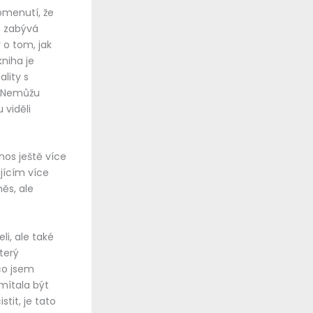
pomenutí, že
e zabývá
 o tom, jak
niha je
ality s
a. Nemůžu
 viděli
nos ještě více
jícím více
ěs, ale
li, ale také
terý
co jsem
mítala být
tit, je tato