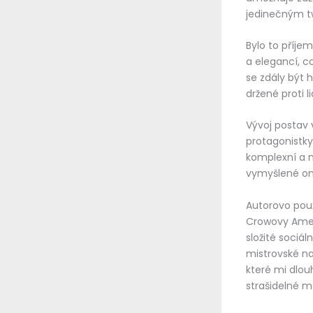
jedinečným t
Bylo to příje
a elegancí, c
se zdály být 
držené proti l
Vývoj postav 
protagonistky
komplexní a m
vymyšlené on
Autorovo použi
Crowovy Ameri
složité sociá
mistrovské na
které mi dlou
strašidelné 