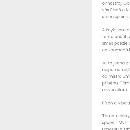
ohňostroj. Ob
vás Píseň o N
stimulujícími
A když jsem na
tento příběh 
směs poezie a
co znamená bý
Je to jedna z
nejpamátnější,
od mistra umě
příběhu. Téma
univerzální, 
Píseň o Nibel
Témata lásky 
spojení. Myslí
umožňuje zaží