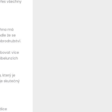
 Přes všechny
echna má
ndle že se
brodružství.
ebovat více
ibelunzích
 který je
 je skutečný
lice