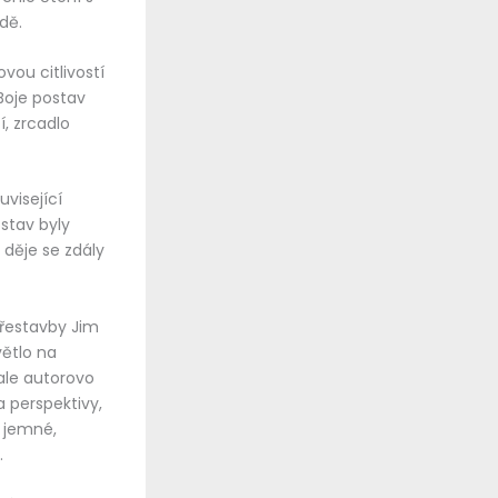
dě.
vou citlivostí
Boje postav
, zrcadlo
uvisející
stav byly
děje se zdály
 přestavby Jim
ětlo na
 ale autorovo
 perspektivy,
y jemné,
.