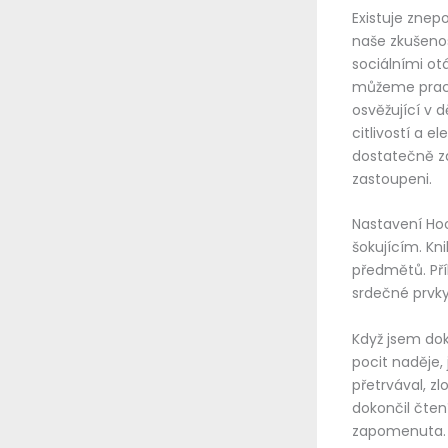
Existuje znepo
naše zkušenos
sociálními ot
můžeme pracov
osvěžující v d
citlivostí a 
dostatečně zd
zastoupeni.
Nastavení Hoo
šokujícím. Kn
předmětů. Pří
srdečné prvky j
Když jsem doko
pocit naděje,
přetrvával, z
dokončil čten
zapomenuta. P