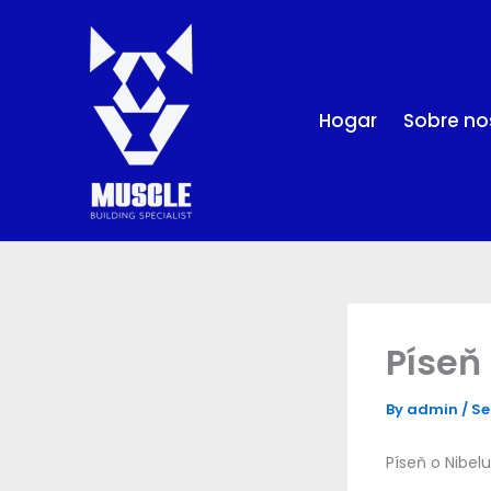
Skip
to
content
Hogar
Sobre no
Píseň
By
admin
/
Se
Píseň o Nibe