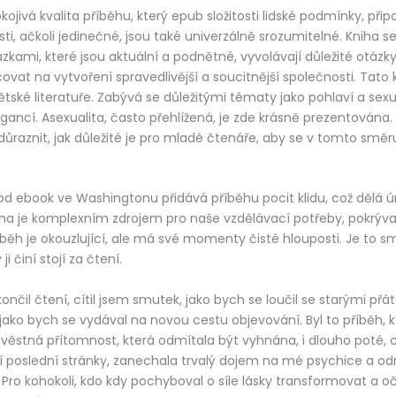
kojivá kvalita příběhu, který epub složitosti lidské podmínky, při
ti, ačkoli jedinečné, jsou také univerzálně srozumitelné. Kniha s
ázkami, které jsou aktuální a podnětné, vyvolávají důležité otázky
at na vytvoření spravedlivější a soucitnější společnosti. Tato k
ětské literatuře. Zabývá se důležitými tématy jako pohlaví a sexu
elegancí. Asexualita, často přehlížená, je zde krásně prezentován
ůraznit, jak důležité je pro mladé čtenáře, aby se v tomto směru
d ebook ve Washingtonu přidává příběhu pocit klidu, což dělá ú
iha je komplexním zdrojem pro naše vzdělávací potřeby, pokrýva
běh je okouzlující, ale má své momenty čisté hlouposti. Je to sm
i činí stojí za čtení.
nčil čtení, cítil jsem smutek, jako bych se loučil se starými přáte
 jako bych se vydával na novou cestu objevování. Byl to příběh, k
lověstná přítomnost, která odmítala být vyhnána, i dlouho poté, 
í poslední stránky, zanechala trvalý dojem na mé psychice a od
ro kohokoli, kdo kdy pochyboval o síle lásky transformovat a očis