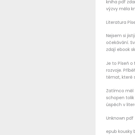
kniha pdf zda
výzvy měla kni
Literatura Pís
Nejsem si jis
očekávání. Svě
zdají ebook s
Je to Píseň o
rozvoje. Příb
témat, které s
Zatímco měl s
schopen tolik
úspěch v lite
Unknown pdf
epub kousky b