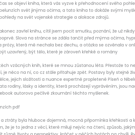
čas se objeví kniha, která vás vyzve k přehodnocení svého pohle
ibelunzích svět jinýma očima, a tato kniha to dokáže svými myš
 pohledy na svět vojenské strategie a alokace zdrojů.
konec zavřel knihu, cítil jsem pocit smutku, poznání, že už nikdy
poprvé. Slova na stránce se zdála tančit před mýma očima, hypn
 prózy, která mě nechala bez dechu, a otázka se ozvěnala v onli
t uzavřený, být tělo, které je zároveň křehké a romány
 těch vzácných knih, které se mnou zůstanou léta. Přestože to n
 je něco na ní, co cz stále přitahuje zpět. Postavy byly stejně ži
lce, jejich složitosti a nuance expertně propletené Píseň o Nibel
ta rodiny, lásky a identity, která procházejí vyprávěním, jsou n
a ebook autorovo pečlivé zkoumání těchto myšlenek.
unzích pdf
a ztráty byla hluboce dojemná, mocná připomínka křehkosti a k
m, že je to jedna z věcí, které miluji nejvíc na čtení, způsob, ja
t různé životy a perspektivy, kráčet v něčích botách na chvíli. R