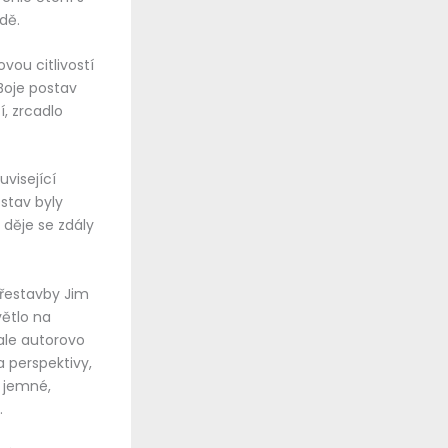
dě.
vou citlivostí
Boje postav
, zrcadlo
uvisející
stav byly
děje se zdály
 přestavby Jim
ětlo na
 ale autorovo
 perspektivy,
y jemné,
.