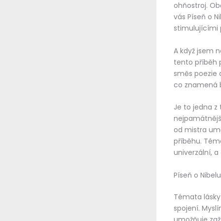
ohňostroj. Ob
vás Píseň o N
stimulujícími
A když jsem na
tento příběh 
směs poezie a
co znamená bý
Je to jedna z
nejpamátnější,
od mistra umě
příběhu. Téma
univerzální, 
Píseň o Nibel
Témata lásky 
spojení. Myslí
umožňuje zaží