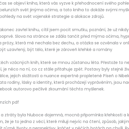
čas se objeví kniha, která vás vyzve k přehodnocení svého pohle
ibelunzích svět jinýma očima, a tato kniha to dokáže svými myš
 pohledy na svět vojenské strategie a alokace zdrojů.
konec zavřel knihu, cítil jsem pocit smutku, poznání, že už nikdy
poprvé. Slova na stránce se zdála tančit před mýma očima, hypn
 prózy, která mě nechala bez dechu, a otázka se ozvěnala v onli
t uzavřený, být tělo, které je zároveň křehké a romány
 těch vzácných knih, které se mnou zůstanou léta. Přestože to n
 je něco na ní, co cz stále přitahuje zpět. Postavy byly stejně ži
lce, jejich složitosti a nuance expertně propletené Píseň o Nibel
ta rodiny, lásky a identity, která procházejí vyprávěním, jsou n
a ebook autorovo pečlivé zkoumání těchto myšlenek.
unzích pdf
a ztráty byla hluboce dojemná, mocná připomínka křehkosti a k
m, že je to jedna z věcí, které miluji nejvíc na čtení, způsob, ja
t různé životy a perspektivy, kráčet v něčích botách na chvíli. R