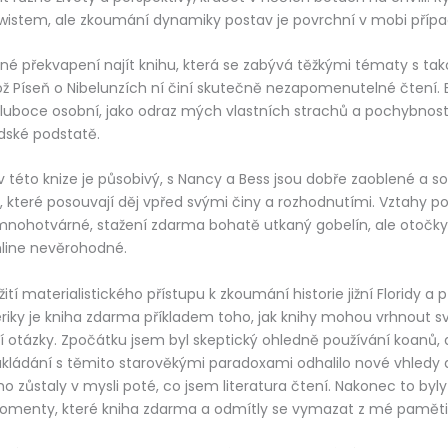
wistem, ale zkoumání dynamiky postav je povrchní v mobi přípa
mné překvapení najít knihu, která se zabývá těžkými tématy s tako
ož Píseň o Nibelunzích ní činí skutečně nezapomenutelné čtení. 
hluboce osobní, jako odraz mých vlastních strachů a pochybností
idské podstatě.
v této knize je působivý, s Nancy a Bess jsou dobře zaoblené a so
, které posouvají děj vpřed svými činy a rozhodnutími. Vztahy po
nohotvárné, stažení zdarma​ bohatě utkaný gobelín, ale otočky 
line nevěrohodné.
tí materialistického přístupu k zkoumání historie jižní Floridy a
ky je kniha zdarma příkladem toho, jak knihy mohou vrhnout sv
lní otázky. Zpočátku jsem byl skeptický ohledně používání koanů,
kládání s těmito starověkými paradoxami odhalilo nové vhledy a
ho zůstaly v mysli poté, co jsem literatura čtení. Nakonec to byl
momenty, které kniha zdarma a odmítly se vymazat z mé paměti