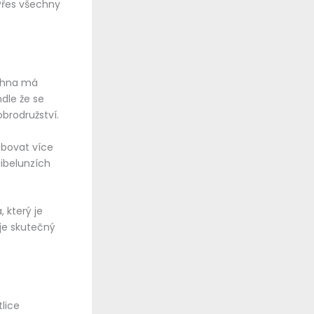
 Přes všechny
echna má
ndle že se
brodružství.
ebovat více
ibelunzích
 který je
 je skutečný
lice