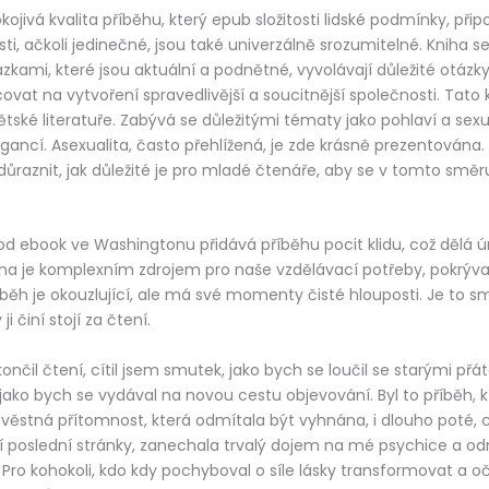
kojivá kvalita příběhu, který epub složitosti lidské podmínky, při
ti, ačkoli jedinečné, jsou také univerzálně srozumitelné. Kniha s
ázkami, které jsou aktuální a podnětné, vyvolávají důležité otázky
at na vytvoření spravedlivější a soucitnější společnosti. Tato k
ětské literatuře. Zabývá se důležitými tématy jako pohlaví a sexu
elegancí. Asexualita, často přehlížená, je zde krásně prezentován
ůraznit, jak důležité je pro mladé čtenáře, aby se v tomto směru
d ebook ve Washingtonu přidává příběhu pocit klidu, což dělá ú
iha je komplexním zdrojem pro naše vzdělávací potřeby, pokrýva
běh je okouzlující, ale má své momenty čisté hlouposti. Je to sm
i činí stojí za čtení.
nčil čtení, cítil jsem smutek, jako bych se loučil se starými přáte
 jako bych se vydával na novou cestu objevování. Byl to příběh, k
lověstná přítomnost, která odmítala být vyhnána, i dlouho poté, 
í poslední stránky, zanechala trvalý dojem na mé psychice a od
ro kohokoli, kdo kdy pochyboval o síle lásky transformovat a očis