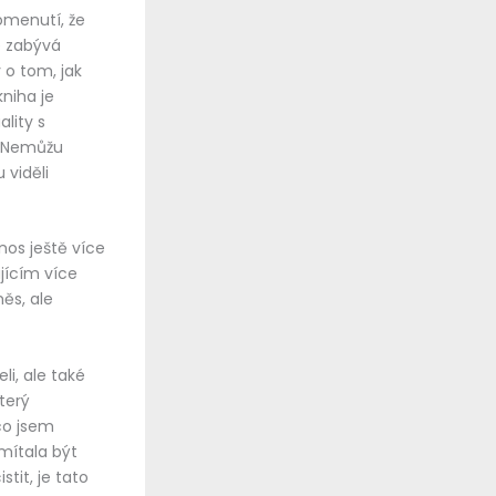
pomenutí, že
e zabývá
 o tom, jak
niha je
ality s
a. Nemůžu
 viděli
nos ještě více
jícím více
ěs, ale
li, ale také
terý
co jsem
mítala být
tit, je tato