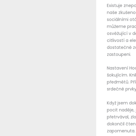
Existuje znepo
naše zkušenos
sociálními ot
můžeme pracov
osvěžující v d
citlivostí a 
dostatečně zd
zastoupeni.
Nastavení Hoo
šokujícím. Kn
předmětů. Pří
srdečné prvky j
Když jsem doko
pocit naděje,
přetrvával, z
dokončil čten
zapomenuta. P