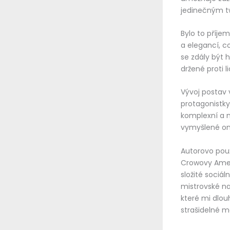
jedinečným t
Bylo to příje
a elegancí, c
se zdály být 
držené proti l
Vývoj postav 
protagonistky
komplexní a m
vymyšlené on
Autorovo použi
Crowovy Ameri
složité sociá
mistrovské na
které mi dlou
strašidelné 