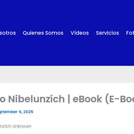
sotros
Quienes Somos
Vídeos
Servicios
Fo
 o Nibelunzích | eBook (E-Bo
ptember 4, 2025
lunzích Unknown