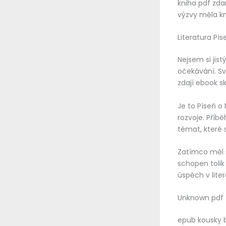
kniha pdf zda
výzvy měla kni
Literatura Pís
Nejsem si jis
očekávání. Svě
zdají ebook s
Je to Píseň o
rozvoje. Příb
témat, které s
Zatímco měl s
schopen tolik
úspěch v lite
Unknown pdf
epub kousky b