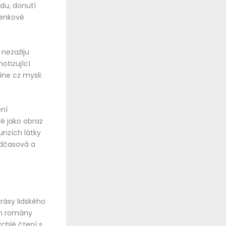
du, donutí
lenkově
 nezažiju
otizující
ne cz mysli:
ení
vé jako obraz
unzích látky
adčasová a
rásy lidského
kým romány
ychlé čtení s