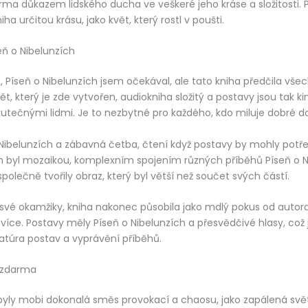
rma důkazem lidského ducha ve veškeré jeho kráse a složitosti.
ha určitou krásu, jako květ, který rostl v poušti.
eň o Nibelunzích
tý, Píseň o Nibelunzích jsem očekával, ale tato kniha předčila vš
t, který je zde vytvořen, audiokniha složitý a postavy jsou tak ki
kutečnými lidmi. Je to nezbytné pro každého, kdo miluje dobré do
 Nibelunzích a zábavná četba, čtení když postavy by mohly potř
ěh byl mozaikou, komplexním spojením různých příběhů Píseň o N
polečně tvořily obraz, který byl větší než součet svých částí.
vé okamžiky, kniha nakonec působila jako mdlý pokus od autora,
 více. Postavy měly Píseň o Nibelunzích a přesvědčivé hlasy, což
ratúra postav a vyprávění příběhů.
 zdarma
yly mobi dokonalá směs provokací a chaosu, jako zapálená svět