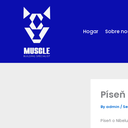
Skip
to
content
Hogar
Sobre no
Píseň
By
admin
/
Se
Píseň o Nibe