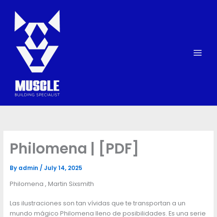
Skip
to
content
Philomena | [PDF]
By
admin
/
July 14, 2025
Philomena , Martin Sixsmith
Las ilustraciones son tan vívidas que te transportan a un
mundo mágico Philomena lleno de posibilidades. Es una serie