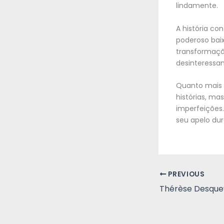
lindamente.
A história co
poderoso baix
transformação.
desinteressan
Quanto mais l
histórias, m
imperfeições.
seu apelo dur
PREVIOUS