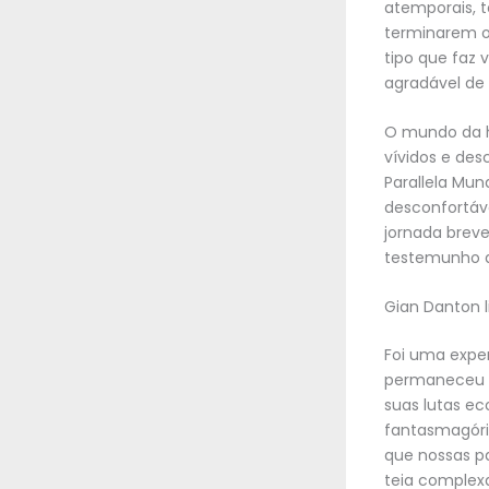
atemporais, t
terminarem o 
tipo que faz 
agradável de
O mundo da h
vívidos e des
Parallela Mun
desconfortáve
jornada breve
testemunho do
Gian Danton li
Foi uma exper
permaneceu e
suas lutas e
fantasmagóri
que nossas pa
teia complex