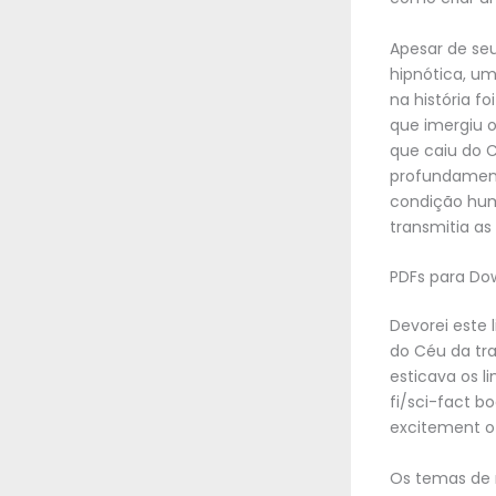
Apesar de seu
hipnótica, um
na história f
que imergiu 
que caiu do 
profundament
condição hum
transmitia a
PDFs para Do
Devorei este 
do Céu da tr
esticava os li
fi/sci-fact bo
excitement of
Os temas de m