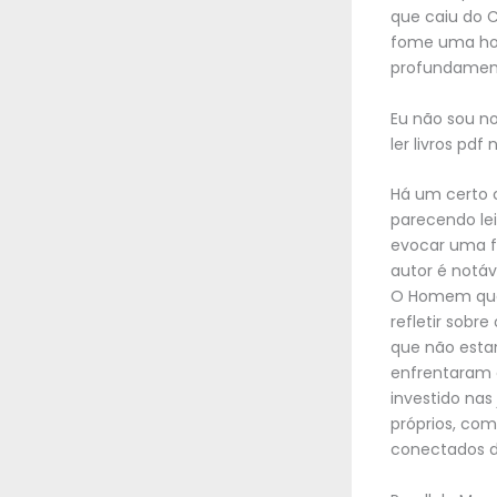
que caiu do 
fome uma hor
profundament
Eu não sou n
ler livros pdf
Há um certo c
parecendo lei
evocar uma f
autor é notáv
O Homem que 
refletir sob
que não estam
enfrentaram 
investido nas
próprios, com
conectados d