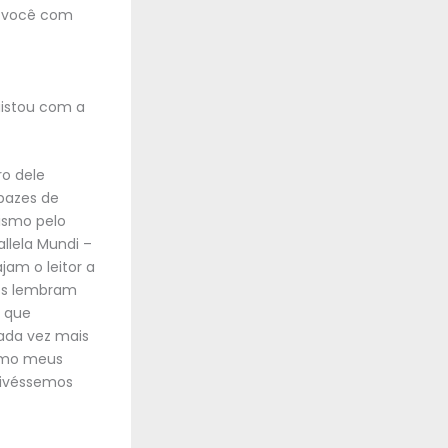
a você com
uistou com a
ro dele
apazes de
ismo pelo
llela Mundi –
am o leitor a
nos lembram
í que
ada vez mais
como meus
stivéssemos