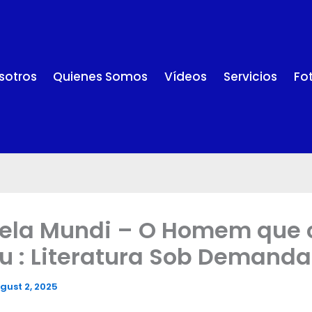
sotros
Quienes Somos
Vídeos
Servicios
Fo
lela Mundi – O Homem que 
u : Literatura Sob Demanda
gust 2, 2025