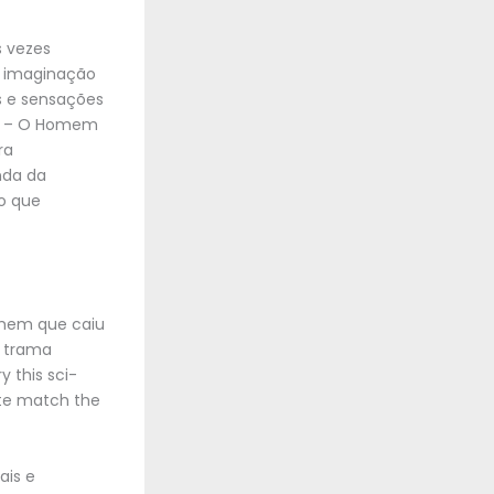
s vezes
da imaginação
as e sensações
di – O Homem
ra
nda da
o que
omem que caiu
 trama
y this sci-
uite match the
ais e