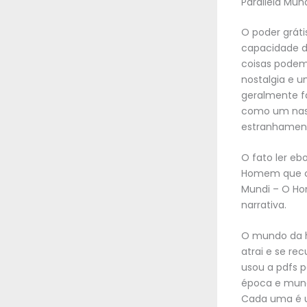
Parallela Mu
O poder gráti
capacidade d
coisas podem
nostalgia e 
geralmente fa
como um nasc
estranhament
O fato ler ebo
Homem que ca
Mundi – O Ho
narrativa.
O mundo da h
atrai e se re
usou a pdfs 
época e mund
Cada uma é u