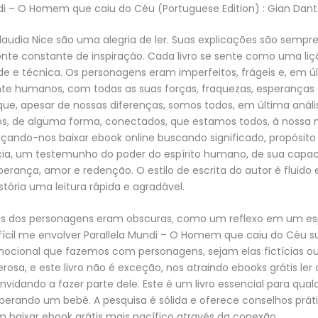
di – O Homem que caiu do Céu (Portuguese Edition) : Gian Dan
Claudia Nice são uma alegria de ler. Suas explicações são sempre
nte constante de inspiração. Cada livro se sente como uma liç
de e técnica. Os personagens eram imperfeitos, frágeis e, em úl
e humanos, com todas as suas forças, fraquezas, esperanças
ue, apesar de nossas diferenças, somos todos, em última anális
s, de alguma forma, conectados, que estamos todos, à nossa 
rçando-nos baixar ebook online buscando significado, propósito
ia, um testemunho do poder do espírito humano, de sua capa
esperança, amor e redenção. O estilo de escrita do autor é fluido
stória uma leitura rápida e agradável.
s dos personagens eram obscuras, como um reflexo em um esp
ifícil me envolver Parallela Mundi – O Homem que caiu do Céu s
ocional que fazemos com personagens, sejam elas fictícias ou
osa, e este livro não é exceção, nos atraindo ebooks grátis le
onvidando a fazer parte dele. Este é um livro essencial para qua
perando um bebê. A pesquisa é sólida e oferece conselhos prát
 baixar ebook grátis mais pacífico através da conexão.