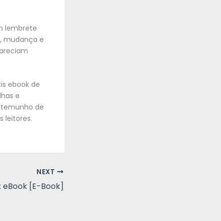
um lembrete
to, mudança e
 pareciam
tis ebook de
lhas e
testemunho de
 leitores.
NEXT
 : eBook [E-Book]