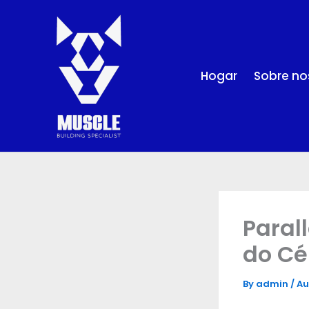
Skip
to
content
Hogar
Sobre no
Paral
do Cé
By
admin
/
Au