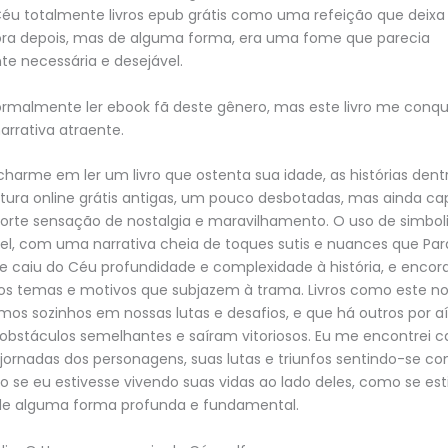
Céu totalmente livros epub grátis como uma refeição que deix
a depois, mas de alguma forma, era uma fome que parecia
e necessária e desejável.
ormalmente ler ebook fã deste gênero, mas este livro me conq
 narrativa atraente.
harme em ler um livro que ostenta sua idade, as histórias dent
tura online grátis antigas, um pouco desbotadas, mas ainda c
orte sensação de nostalgia e maravilhamento. O uso de simbol
el, com uma narrativa cheia de toques sutis e nuances que Para
caiu do Céu profundidade e complexidade à história, e encoraj
re os temas e motivos que subjazem à trama. Livros como este 
os sozinhos em nossas lutas e desafios, e que há outros por a
obstáculos semelhantes e saíram vitoriosos. Eu me encontrei c
 jornadas dos personagens, suas lutas e triunfos sentindo-se 
o se eu estivesse vivendo suas vidas ao lado deles, como se e
e alguma forma profunda e fundamental.