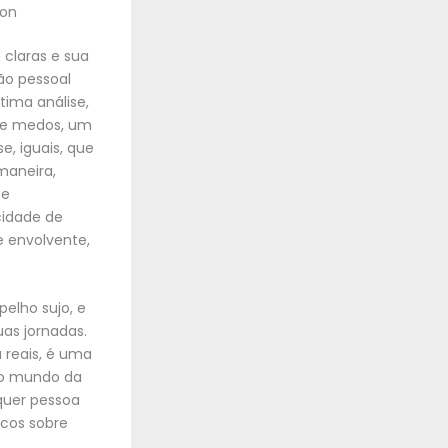
ton
 claras e sua
ão pessoal
tima análise,
 e medos, um
e, iguais, que
maneira,
 e
cidade de
 e envolvente,
elho sujo, e
uas jornadas.
 reais, é uma
r o mundo da
lquer pessoa
icos sobre