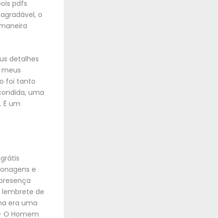
ois pdfs
 agradável, o
 maneira
us detalhes
ar meus
o foi tanto
scondida, uma
. É um
grátis
sonagens e
presença
m lembrete de
ama era uma
i – O Homem