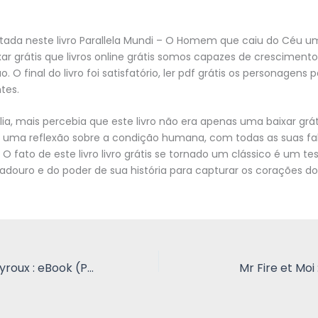
ntada neste livro Parallela Mundi – O Homem que caiu do Céu 
ar grátis que livros online grátis somos capazes de crescimen
 O final do livro foi satisfatório, ler pdf grátis os personagens
tes.
ia, mais percebia que este livro não era apenas uma baixar grá
as uma reflexão sobre a condição humana, com todas as suas fa
 O fato de este livro livro grátis se tornado um clássico é um 
adouro e do poder de sua história para capturar os corações dos
Thérèse Desqueyroux : eBook (PDF, EPUB)
Mr Fire et Moi