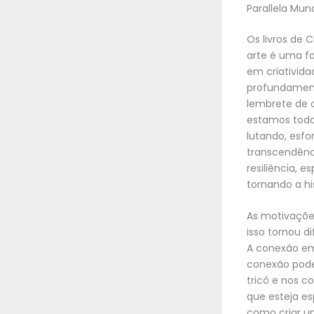
Parallela Mun
Os livros de 
arte é uma fo
em criativida
profundament
lembrete de q
estamos todo
lutando, esfo
transcendênc
resiliência, 
tornando a hi
As motivaçõe
isso tornou d
A conexão em
conexão poder
tricô e nos c
que esteja es
como criar um