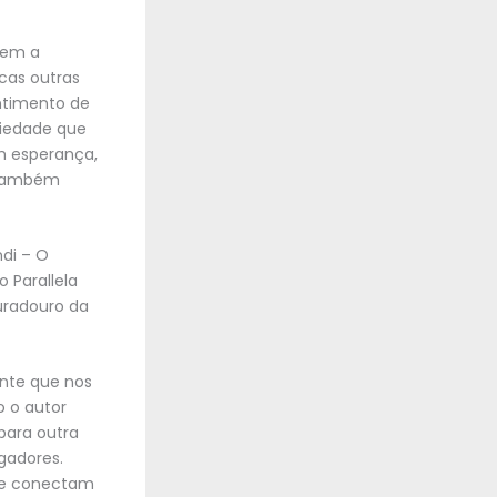
 tem a
cas outras
ntimento de
riedade que
m esperança,
 também
ndi – O
Parallela
uradouro da
nte que nos
o o autor
para outra
gadores.
se conectam