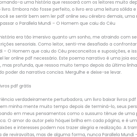
ornando-a uma história que ressoará com os leitores muito dep
livro. Embora não fosse perfeito, o livro era uma leitura sólida e
você se sentir bem sem ler pdf online seu cérebro demais, uma
 passar o Parallela Mundi – O Homem que caiu do Céu
istória era tão imersivo quanto um sonho, me atraindo com se
crições sensoriais. Como leitor, senti-me desafiado a confront
di – O Homem que caiu do Céu preconceitos e suposições, e iss
l ler online pdf necessário. Este poema narrativo é uma joia e
, mas profunda, que ressoa muito tempo depois da última linha
 poder da narrativa concisa. Mergulhe e deixe-se levar.
vros pdf grátis
iência verdadeiramente perturbadora, um livro baixar livros pdf 
m minha mente muito tempo depois de terminá-lo, seus per
coando em meus pensamentos como o sussurro tênue de uma 
ca. O amor do autor pelo hóquei brilha em cada página, e é u
ixões e interesses podem nos trazer alegria e realização. A tr
a de reviravoltas, mas de alguma forma, nunca Parallela Mund