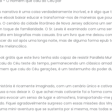
ndi – O Homem que caiu do Céu pdf
s narrativa é uma coisa verdadeiramente incrível, e é algo que
e ebook baixar educar e transformar-nos de maneiras que pou
. O cenário da cidade litorânea de Nova Jersey adiciona um se
um toque de familiaridade. O Sr. Lewis é examinado com uma se
lta em biografias mais casuais. Era um livro que me deixou co
er do sol após uma longa noite, mas de alguma forma epub
e melancólico.
ok grátis que este livro tenha sido capaz de resistir Parallela Mu
iu do Céu teste do tempo, permanecendo um clássico amado 
mem que caiu do Céu gerações, é um testemunho do poder d
istória é ricamente imaginado, com um cenário único e cativa
cusa a nos deixar ir. O que achei mais cativante foi a forma com
para evocar um senso de lugar e atmosfera, transportando-me 
o. Fiquei agradavelmente surpreso com essas missões dos Vin
ma mini-aventura que se sustenta por si mesma, mas todas 