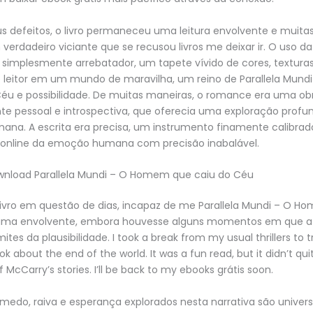
s defeitos, o livro permaneceu uma leitura envolvente e muita
 verdadeiro viciante que se recusou livros me deixar ir. O uso 
oi simplesmente arrebatador, um tapete vívido de cores, textur
o leitor em um mundo de maravilha, um reino de Parallela Mun
Céu e possibilidade. De muitas maneiras, o romance era uma ob
e pessoal e introspectiva, que oferecia uma exploração profu
ana. A escrita era precisa, um instrumento finamente calibrad
s online da emoção humana com precisão inabalável.
wnload Parallela Mundi – O Homem que caiu do Céu
livro em questão de dias, incapaz de me Parallela Mundi – O H
ama envolvente, embora houvesse alguns momentos em que a
mites da plausibilidade. I took a break from my usual thrillers to tr
ok about the end of the world. It was a fun read, but it didn’t q
 McCarry’s stories. I’ll be back to my ebooks grátis soon.
edo, raiva e esperança explorados nesta narrativa são univers