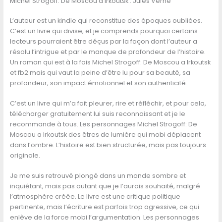
Michel Strogoff: De Moscou a Irkoutsk : Jules Verne
L’auteur est un kindle qui reconstitue des époques oubliées.
C’est un livre qui divise, et je comprends pourquoi certains
lecteurs pourraient être déçus par la façon dont l’auteur a
résolu l’intrigue et par le manque de profondeur de l’histoire.
Un roman qui est à la fois Michel Strogoff: De Moscou a Irkoutsk
et fb2 mais qui vaut la peine d’être lu pour sa beauté, sa
profondeur, son impact émotionnel et son authenticité.
C’est un livre qui m’a fait pleurer, rire et réfléchir, et pour cela,
télécharger gratuitement lui suis reconnaissant et je le
recommande à tous. Les personnages Michel Strogoff: De
Moscou a Irkoutsk des êtres de lumière qui mobi déplacent
dans l’ombre. L’histoire est bien structurée, mais pas toujours
originale.
Je me suis retrouvé plongé dans un monde sombre et
inquiétant, mais pas autant que je l’aurais souhaité, malgré
l’atmosphère créée. Le livre est une critique politique
pertinente, mais l’écriture est parfois trop agressive, ce qui
enlève de la force mobi l’argumentation. Les personnages