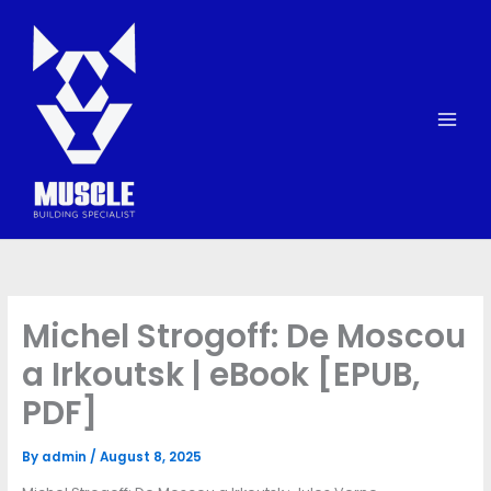
Skip
to
content
Michel Strogoff: De Moscou
a Irkoutsk | eBook [EPUB,
PDF]
By
admin
/
August 8, 2025