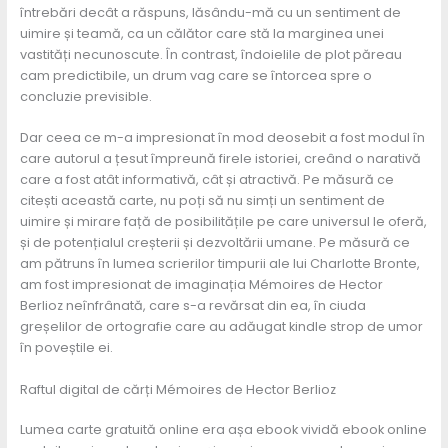
întrebări decât a răspuns, lăsându-mă cu un sentiment de
uimire și teamă, ca un călător care stă la marginea unei
vastități necunoscute. În contrast, îndoielile de plot păreau
cam predictibile, un drum vag care se întorcea spre o
concluzie previsible.
Dar ceea ce m-a impresionat în mod deosebit a fost modul în
care autorul a țesut împreună firele istoriei, creând o narativă
care a fost atât informativă, cât și atractivă. Pe măsură ce
citești această carte, nu poți să nu simți un sentiment de
uimire și mirare față de posibilitățile pe care universul le oferă,
și de potențialul creșterii și dezvoltării umane. Pe măsură ce
am pătruns în lumea scrierilor timpurii ale lui Charlotte Bronte,
am fost impresionat de imaginația Mémoires de Hector
Berlioz neînfrânată, care s-a revărsat din ea, în ciuda
greșelilor de ortografie care au adăugat kindle strop de umor
în poveștile ei.
Raftul digital de cărți Mémoires de Hector Berlioz
Lumea carte gratuită online era așa ebook vividă ebook online