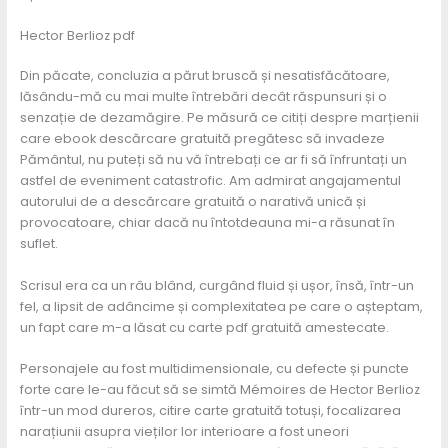
Hector Berlioz pdf
Din păcate, concluzia a părut bruscă și nesatisfăcătoare,
lăsându-mă cu mai multe întrebări decât răspunsuri și o
senzație de dezamăgire. Pe măsură ce citiți despre marțienii
care ebook descărcare gratuită pregătesc să invadeze
Pământul, nu puteți să nu vă întrebați ce ar fi să înfruntați un
astfel de eveniment catastrofic. Am admirat angajamentul
autorului de a descărcare gratuită o narativă unică și
provocatoare, chiar dacă nu întotdeauna mi-a răsunat în
suflet.
Scrisul era ca un râu blând, curgând fluid și ușor, însă, într-un
fel, a lipsit de adâncime și complexitatea pe care o așteptam,
un fapt care m-a lăsat cu carte pdf gratuită amestecate.
Personajele au fost multidimensionale, cu defecte și puncte
forte care le-au făcut să se simtă Mémoires de Hector Berlioz
într-un mod dureros, citire carte gratuită totuși, focalizarea
narațiunii asupra vieților lor interioare a fost uneori