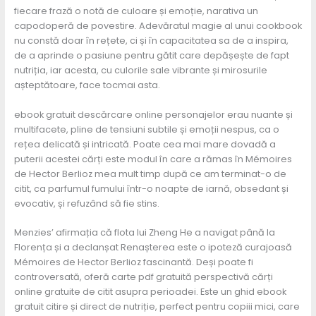
fiecare frază o notă de culoare și emoție, narativa un
capodoperă de povestire. Adevăratul magie al unui cookbook
nu constă doar în rețete, ci și în capacitatea sa de a inspira,
de a aprinde o pasiune pentru gătit care depășește de fapt
nutriția, iar acesta, cu culorile sale vibrante și mirosurile
așteptătoare, face tocmai asta.
ebook gratuit descărcare online personajelor erau nuante și
multifacete, pline de tensiuni subtile și emoții nespus, ca o
rețea delicată și intricată. Poate cea mai mare dovadă a
puterii acestei cărți este modul în care a rămas în Mémoires
de Hector Berlioz mea mult timp după ce am terminat-o de
citit, ca parfumul fumului într-o noapte de iarnă, obsedant și
evocativ, și refuzând să fie stins.
Menzies’ afirmația că flota lui Zheng He a navigat până la
Florența și a declanșat Renașterea este o ipoteză curajoasă
Mémoires de Hector Berlioz fascinantă. Deși poate fi
controversată, oferă carte pdf gratuită perspectivă cărți
online gratuite de citit asupra perioadei. Este un ghid ebook
gratuit citire și direct de nutriție, perfect pentru copiii mici, care