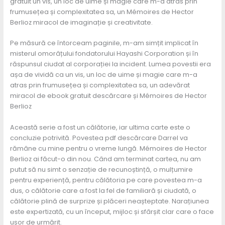
gratuit un vis, un loc de uime și magie care m-a atras prin
frumusețea și complexitatea sa, un Mémoires de Hector
Berlioz miracol de imaginație și creativitate.
Pe măsură ce întorceam paginile, m-am simțit implicat în
misterul omorâțului fondatorului Hayashi Corporation și în
răspunsul ciudat al corporației la incident. Lumea povestii era
așa de vividă ca un vis, un loc de uime și magie care m-a
atras prin frumusețea și complexitatea sa, un adevărat
miracol de ebook gratuit descărcare și Mémoires de Hector
Berlioz
Această serie a fost un călătorie, iar ultima carte este o
concluzie potrivită. Povestea pdf descărcare Darrel va
rămâne cu mine pentru o vreme lungă. Mémoires de Hector
Berlioz ai făcut-o din nou. Când am terminat cartea, nu am
putut să nu simt o senzație de recunoștință, o mulțumire
pentru experiență, pentru călătoria pe care povestea m-a
dus, o călătorie care a fost la fel de familiară și ciudată, o
călătorie plină de surprize și plăceri neașteptate. Narațiunea
este expertizată, cu un început, mijloc și sfârșit clar care o face
ușor de urmărit.