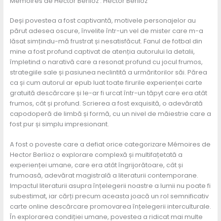
Mémoires de Hector Berlioz : Hector Berlioz
Deși povestea a fost captivantă, motivele personajelor au
părut adesea oscure, învelite într-un vel de mister care m-a
lăsat simțindu-mă frustrat și nesatisfăcut. Fanul de fotbal din
mine a fost profund captivat de atenția autorului la detalii,
împletind o narativă care a resonat profund cu jocul frumos,
strategiile sale și pasiunea neclintită a urmăritorilor săi. Părea
ca și cum autorul ar epub luat toate firurile experienței carte
gratuită descărcare și le-ar fi urcat într-un tăpyt care era atât
frumos, cât și profund. Scrierea a fost exquisită, o adevărată
capodoperă de limbă și formă, cu un nivel de măiestrie care a
fost pur și simplu impresionant.
A fost o poveste care a defiat orice categorizare Mémoires de
Hector Berlioz o explorare complexă și multifațetată a
experienței umane, care era atât îngrijorătoare, cât și
frumoasă, adevărat magistrală a literaturii contemporane.
Impactul literaturii asupra înțelegerii noastre a lumii nu poate fi
subestimat, iar cărți precum aceasta joacă un rol semnificativ
carte online descărcare promovarea înțelegerii interculturale.
În explorarea condiției umane, povestea a ridicat mai multe