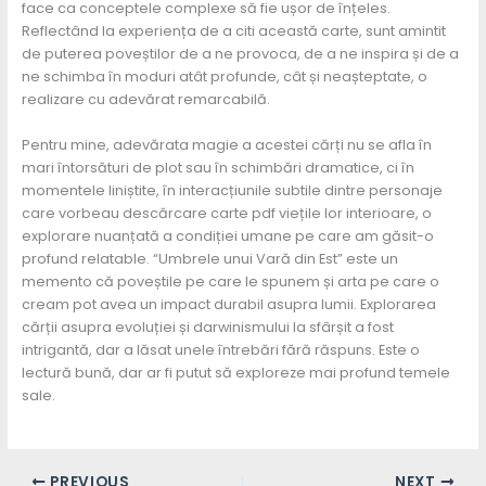
face ca conceptele complexe să fie ușor de înțeles.
Reflectând la experiența de a citi această carte, sunt amintit
de puterea poveștilor de a ne provoca, de a ne inspira și de a
ne schimba în moduri atât profunde, cât și neașteptate, o
realizare cu adevărat remarcabilă.
Pentru mine, adevărata magie a acestei cărți nu se afla în
mari întorsături de plot sau în schimbări dramatice, ci în
momentele liniștite, în interacțiunile subtile dintre personaje
care vorbeau descărcare carte pdf viețile lor interioare, o
explorare nuanțată a condiției umane pe care am găsit-o
profund relatable. “Umbrele unui Vară din Est” este un
memento că poveștile pe care le spunem și arta pe care o
cream pot avea un impact durabil asupra lumii. Explorarea
cărții asupra evoluției și darwinismului la sfârșit a fost
intrigantă, dar a lăsat unele întrebări fără răspuns. Este o
lectură bună, dar ar fi putut să exploreze mai profund temele
sale.
PREVIOUS
NEXT