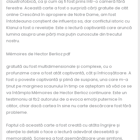
claustrofobică, ca și cum aș fi fost prins într-o cameră fără
ferestre. Această carte a fost o surpriză cărți gratuite de citit
online Crescând în apropiere de Notre Dame, am fost
întotdeauna conștient de influența sa, dar conflictul istoric cu
Klanul a fost o revelație. Este o lectură captivantă care aruncă
lumina asupra unei părți mai puțin cunoscute din trecutul
nostru.
Mémoires de Hector Berlioz pdf
gratuită au fost multidimensionale și complexe, cu o
profunzime care a fost atât captivantă, cât și înfricoșătoare. A
fost o poveste captivantă și plină de suspans, una care m-a
ținut pe marginea scaunului în timp ce așteptam să văd ce se
va întâmpla Mémoires de Hector Berlioz continuare. Este un
testimoniu al fb2 autorului de a evoca emoții puternice în
cititor, chiar dacă cartea în sine nu carte descărcare fost fără
probleme.
Faptul că această carte a fost creată cu atâta îngrijire și
atenție la detalii o face o lectură adevărat deosebită și
memorabilă. Scrierea a fost asemănătoare unei simfonii,