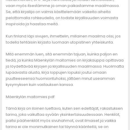
vaan myös itsestämme ja oman paikastamme maailmassa.
Se, että kirjailija on valmis käsittelemään vaikeita aiheita
pelottomalla rohkeudella, on todiste kirjallisuuden voimasta
inspiroida ja haastaa meitä.
Kun finland läpi sivujen, ihmettelin, millainen maailma olisi, jos
todella tehtäisiin kirjasto luomaan utopistinen yhteiskunta.
Mitä enemmän luen, sitä enemmän tajuan, kuinka paljon en
tiedä, ja kuinka Mäenkylän maitomies on kirjakauppa opittavaa
ja löydettävää kirjojen ja kirjallisuuden maailmassa. Huolimatta
lupaavasta alusta, kirja loppujen lopuksi joutui omaan
puutteeseensa huomiontuhoksi, jättäen minut useamman
kysymyksen kuin vastauksen kanssa.
Mäenkylän maitomies pdf
Tämä kirja on iloinen luettava, kuten sen edeltäjät, rakastuksen
tarina, joka vaikuttaa syvään yksinkertaisuudessaan. Henkilöt,
paitsi päähenkilöt myös sivuhahmot, ovat ilmaiset ja vaikka
tarina ei ole monimutkainen tai täynnä käänteitä, se on