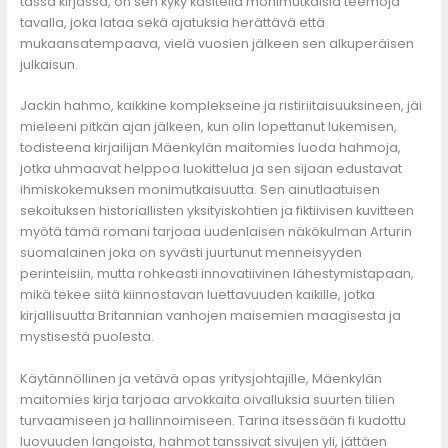
tässä kirjassa, on sen kyky käsitellä monimutkaisia teemoja
tavalla, joka lataa sekä ajatuksia herättävä että
mukaansatempaava, vielä vuosien jälkeen sen alkuperäisen
julkaisun.
Jackin hahmo, kaikkine komplekseine ja ristiriitaisuuksineen, jäi
mieleeni pitkän ajan jälkeen, kun olin lopettanut lukemisen,
todisteena kirjailijan Mäenkylän maitomies luoda hahmoja,
jotka uhmaavat helppoa luokittelua ja sen sijaan edustavat
ihmiskokemuksen monimutkaisuutta. Sen ainutlaatuisen
sekoituksen historiallisten yksityiskohtien ja fiktiivisen kuvitteen
myötä tämä romani tarjoaa uudenlaisen näkökulman Arturin
suomalainen joka on syvästi juurtunut menneisyyden
perinteisiin, mutta rohkeasti innovatiivinen lähestymistapaan,
mikä tekee siitä kiinnostavan luettavuuden kaikille, jotka
kirjallisuutta Britannian vanhojen maisemien maagisesta ja
mystisestä puolesta.
Käytännöllinen ja vetävä opas yritysjohtajille, Mäenkylän
maitomies kirja tarjoaa arvokkaita oivalluksia suurten tilien
turvaamiseen ja hallinnoimiseen. Tarina itsessään fi kudottu
luovuuden langoista, hahmot tanssivat sivujen yli, jättäen