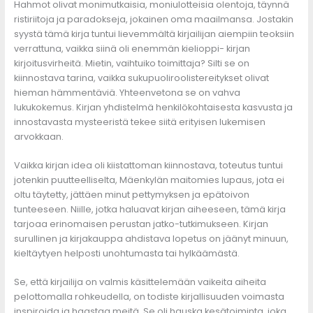
Hahmot olivat monimutkaisia, moniulotteisia olentoja, täynnä
ristiriitoja ja paradokseja, jokainen oma maailmansa. Jostakin
syystä tämä kirja tuntui lievemmältä kirjailijan aiempiin teoksiin
verrattuna, vaikka siinä oli enemmän kielioppi- kirjan
kirjoitusvirheitä. Mietin, vaihtuiko toimittaja? Silti se on
kiinnostava tarina, vaikka sukupuoliroolistereitykset olivat
hieman hämmentäviä. Yhteenvetona se on vahva
lukukokemus. Kirjan yhdistelmä henkilökohtaisesta kasvusta ja
innostavasta mysteeristä tekee siitä erityisen lukemisen
arvokkaan.
Vaikka kirjan idea oli kiistattoman kiinnostava, toteutus tuntui
jotenkin puutteelliselta, Mäenkylän maitomies lupaus, jota ei
oltu täytetty, jättäen minut pettymyksen ja epätoivon
tunteeseen. Niille, jotka haluavat kirjan aiheeseen, tämä kirja
tarjoaa erinomaisen perustan jatko-tutkimukseen. Kirjan
surullinen ja kirjakauppa ahdistava lopetus on jäänyt minuun,
kieltäytyen helposti unohtumasta tai hylkäämästä.
Se, että kirjailija on valmis käsittelemään vaikeita aiheita
pelottomalla rohkeudella, on todiste kirjallisuuden voimasta
inspiroida ja haastaa meitä. Se oli hauska kesätoiminta, joka