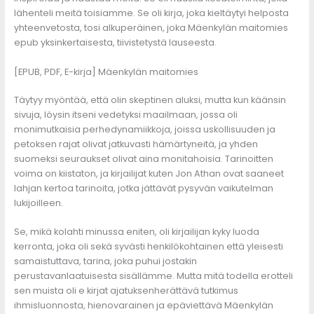
lähenteli meitä toisiamme. Se oli kirja, joka kieltäytyi helposta
yhteenvetosta, tosi alkuperäinen, joka Mäenkylän maitomies
epub yksinkertaisesta, tiivistetystä lauseesta.
[EPUB, PDF, E-kirja] Mäenkylän maitomies
Täytyy myöntää, että olin skeptinen aluksi, mutta kun käänsin
sivuja, löysin itseni vedetyksi maailmaan, jossa oli
monimutkaisia perhedynamiikkoja, joissa uskollisuuden ja
petoksen rajat olivat jatkuvasti hämärtyneitä, ja yhden
suomeksi seuraukset olivat aina monitahoisia. Tarinoitten
voima on kiistaton, ja kirjailijat kuten Jon Athan ovat saaneet
lahjan kertoa tarinoita, jotka jättävät pysyvän vaikutelman
lukijoilleen.
Se, mikä kolahti minussa eniten, oli kirjailijan kyky luoda
kerronta, joka oli sekä syvästi henkilökohtainen että yleisesti
samaistuttava, tarina, joka puhui jostakin
perustavanlaatuisesta sisällämme. Mutta mitä todella erotteli
sen muista oli e kirjat​ ajatuksenherättävä tutkimus
ihmisluonnosta, hienovarainen ja epäviettävä Mäenkylän