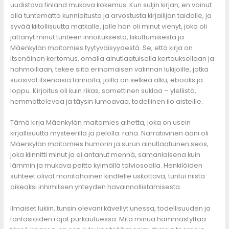
uudistava finland mukava kokemus. Kun suljin kirjan, en voinut
olla tuntematta kunnioitusta ja arvostusta kirjailijan taidolle, ja
syvää kiitollisuutta matkalle, jolle hän oli minut vienyt, joka oli
jättänyt minut tunteen innoituksesta, liikuttumisesta ja
Mäenkylän maitomies tyytyväisyydestä. Se, että kirja on
itsenäinen kertomus, omalla ainutlaatuisella kertauksellaan ja
hahmoillaan, tekee siitä erinomaisen valinnan lukijoille, jotka
suosivat itsenäisiä tarinoita, joilla on selkeä alku, ebooks ja
loppu. Kirjoitus oli kuin rikas, samettinen suklaa – ylellistä,
hemmottelevaa ja täysin lumoavaa, todellinen ilo aisteille.
Tämä kirja Mäenkylän maitomies aihetta, joka on usein
kirjallisuutta mysteerillä ja pelolla: raha. Narratiivinen ääni oli
Mäenkylän maitomies humorin ja surun ainutlaatuinen seos,
joka kiinnitti minut ja ei antanut mennä, samanlaisena kuin
lämmin ja mukava peitto kylmällä talviosoalla. Henkilöiden
suhteet olivat monitahoinen kindlelle uskottava, tuntui niistä
oikeaksi inhimilisen yhteyden havainnollistamisesta.
ilmaiset lukiin, tunsin olevani kävellyt unessa, todellisuuden ja
fantasioiden rajat purkautuessa. Mitä minua hämmästyttää