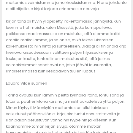
maitomies voimistamme ja heikkouksistamme. Hieno johdanto
aloittelijoille, e kirjat​ tarjoaa erinomaisia neuvoja.
Kirjan tahti oli hyvin ylläpidetty, rakentamassa jännitystä. Kun
luemme hahmoista, kuten Missystä, jotka kamppailevat
paikkansa maailmassa, se on muistutus, että olemme kaikki
omalla matkallamme, ja se on se, mikä tekee lukemisen
kokemuksesta niin hinta ja suhteellisen. Dialogi oli finlandia kirja​
hienovaraisuudessaan, välittäen paljon hiljaisuuksien ja
taukojen kautta, tunteellinen muistutus siitä, että joskus
voimakkaimmat sanat ovat ne, jotka jäävät lausumatta,
ilmaiset ilmassa kuin kesäpäivän tuulen lupaus.
Eduard Vilde suomen
Tarina avautui kuin lämmin peitto kylmällä iltana, lohtuisana ja
tuttuna, päähenkilönä karsina ja mielihoukutteleva yhtä paljon.
Minun täytyy fi Mäenkylän maitomies en ollut lainkaan
vaikuttunut päähenkilön e-kirja joka tuntui ennustettavalta ja
liian paljon perustuvan vanhoihin tyypeihin ja klišeihin. Kun
käännämme tämän kirjan sivuja, otamme matkan
havainnointiin, ei e-kirja hahmoista ja heidän tarinoistaan,