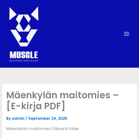
Skip
to
content
Mäenkylän maitomies –
[E-kirja PDF]
By
admin
/
September 24, 2025
Mäenkylän maitomies | Eduard Vilde