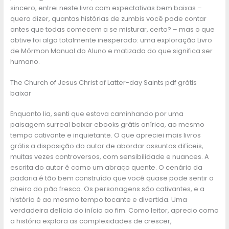
sincero, entrei neste livro com expectativas bem baixas –
quero dizer, quantas histórias de zumbis você pode contar
antes que todas comecem a se misturar, certo? – mas o que
obtive foi algo totalmente inesperado: uma exploração Livro
de Mórmon Manual do Aluno e matizada do que significa ser
humano.
The Church of Jesus Christ of Latter-day Saints pdf grátis
baixar
Enquanto lia, senti que estava caminhando por uma
paisagem surreal baixar ebooks grátis onírica, ao mesmo
tempo cativante e inquietante. O que apreciei mais livros
grátis a disposição do autor de abordar assuntos difíceis,
muitas vezes controversos, com sensibilidade e nuances. A
escrita do autor é como um abraço quente. O cenário da
padaria é tão bem construído que você quase pode sentir o
cheiro do pão fresco. Os personagens são cativantes, e a
história é ao mesmo tempo tocante e divertida. Uma
verdadeira delícia do início ao fim. Como leitor, aprecio como
a história explora as complexidades de crescer,