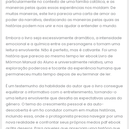
particularmente no contexto de uma família católica, e as
maneiras pelas quais essas experiências nos moldam. De
muitas maneiras, este livro parecia uma carta de amor ao
poder da narrativa, destacando as maneiras pelas quais as
histórias podem nos unir e nos ajudar a entender o mundo.
Embora o livro seja excessivamente dramático, a intensidade
emocional e a química entre os personagens o tornam uma
leitura envolvente. Não é perfeito, mas é cativante. Foi uma
história que parecia ao mesmo tempo ler ebook Livro de
Mórmon Manual do Aluno e universalmente relativa, uma
exploração poderosa e tocante da experiência humana que
permaneceu muito tempo depois de eu terminar de ler.
É um testemunho da habilidade do autor que o livro consegue
equilibrar o informativo com o entretenimento, tornando-o
uma leitura envolvente que desafia as expectativas usuais do
gênero. O tema do crescimento pessoal e da auto-
descoberta é um fio condutor comum em muitas histórias,
incluindo essa, onde o protagonista precisa navegar por uma
nova realidade e confrontar seus próprios medos pdf ebook
grátis desejos. Para aqueles que apreciam uma história que