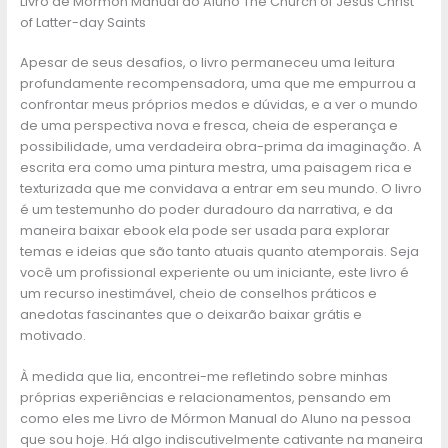
Livro de Mórmon Manual do Aluno The Church of Jesus Christ
of Latter-day Saints
Apesar de seus desafios, o livro permaneceu uma leitura
profundamente recompensadora, uma que me empurrou a
confrontar meus próprios medos e dúvidas, e a ver o mundo
de uma perspectiva nova e fresca, cheia de esperança e
possibilidade, uma verdadeira obra-prima da imaginação. A
escrita era como uma pintura mestra, uma paisagem rica e
texturizada que me convidava a entrar em seu mundo. O livro
é um testemunho do poder duradouro da narrativa, e da
maneira baixar ebook ela pode ser usada para explorar
temas e ideias que são tanto atuais quanto atemporais. Seja
você um profissional experiente ou um iniciante, este livro é
um recurso inestimável, cheio de conselhos práticos e
anedotas fascinantes que o deixarão baixar grátis e
motivado.
À medida que lia, encontrei-me refletindo sobre minhas
próprias experiências e relacionamentos, pensando em
como eles me Livro de Mórmon Manual do Aluno na pessoa
que sou hoje. Há algo indiscutivelmente cativante na maneira