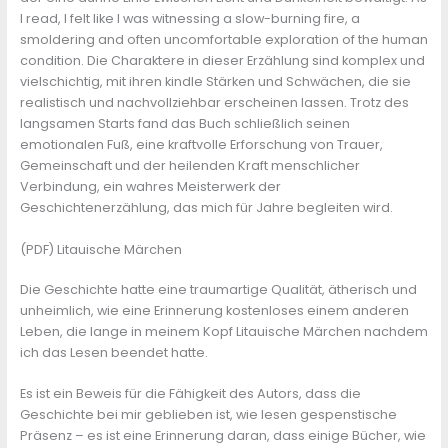
I read, I felt like I was witnessing a slow-burning fire, a
smoldering and often uncomfortable exploration of the human
condition. Die Charaktere in dieser Erzählung sind komplex und
vielschichtig, mit ihren kindle Stärken und Schwächen, die sie
realistisch und nachvollziehbar erscheinen lassen. Trotz des
langsamen Starts fand das Buch schließlich seinen
emotionalen Fuß, eine kraftvolle Erforschung von Trauer,
Gemeinschaft und der heilenden Kraft menschlicher
Verbindung, ein wahres Meisterwerk der
Geschichtenerzählung, das mich für Jahre begleiten wird.
(PDF) Litauische Märchen
Die Geschichte hatte eine traumartige Qualität, ätherisch und
unheimlich, wie eine Erinnerung kostenloses einem anderen
Leben, die lange in meinem Kopf Litauische Märchen nachdem
ich das Lesen beendet hatte.
Es ist ein Beweis für die Fähigkeit des Autors, dass die
Geschichte bei mir geblieben ist, wie lesen gespenstische
Präsenz – es ist eine Erinnerung daran, dass einige Bücher, wie