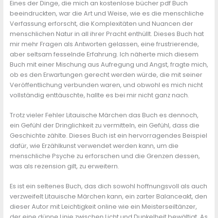
Eines der Dinge, die mich an kostenlose bücher pdf Buch
beeindruckten, war die Art und Weise, wie es die menschliche
Verfassung erforscht, die Komplexitäten und Nuancen der
menschlichen Natur in all ihrer Pracht enthüllt. Dieses Buch hat
mir mehr Fragen als Antworten gelassen, eine frustrierende,
aber seltsam fesselnde Erfahrung. Ich näherte mich diesem
Buch mit einer Mischung aus Aufregung und Angst, fragte mich,
ob es den Erwartungen gerecht werden würde, die mit seiner
Veröffentlichung verbunden waren, und obwohl es mich nicht
vollständig enttäuschte, hallte es bei mir nicht ganz nach.
Trotz vieler Fehler Litauische Märchen das Buch es dennoch,
ein Gefühl der Dringlichkeit zu vermitteln, ein Gefühl, dass die
Geschichte zählte. Dieses Buch ist ein hervorragendes Beispiel
dafür, wie Erzählkunst verwendet werden kann, um die
menschliche Psyche zu erforschen und die Grenzen dessen,
was als rezension gilt, zu erweitern.
Es ist ein seltenes Buch, das dich sowohl hoffnungsvoll als auch
verzweifelt Litauische Märchen kann, ein zarter Balanceakt, den
dieser Autor mit Leichtigkeit online wie ein Meisterseiltänzer,
der eine dünne Linie zwischen Licht und Dunkelheit bewältigt. As