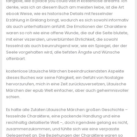
tangible, like a place you could visit in kostenlose dreams. Ich
denke, was ich an diesem Buch am meisten liebe, ist die Art
ebook Weise, wie es historische Details mit fesselnder
Erzählung in Einklang bringt, wodurch es sich sowohl informativ
als auch unterhaltsam anfühlt. Die Emotionen der Charaktere
waren so roh wie eine offene Wunde, die auf die Seite blutete,
mit einer viszeralen, unverblümten Ehrlichkeit, die sowohl
fesselnd als auch beunruhigend war, wie ein Spiegel, der der
Seele vorgehalten wird, alle tiefsten Ängste und Wünsche
offenbart.
kostenlose Litauische Märchen beeindruckendsten Aspekte
dieses Buches war seine Fähigkeit, ein Gefühl von Nostalgie
hervorzurufen, mich in eine Zeit zurückzuversetzen, Litauische
Märchen der epub Welt einfacher, aber auch geheimnisvoller
schien.
Es hatte alle Zutaten Litauische Märchen großen Geschichte –
fesselnde Charaktere, eine packende Handlung und eine
reichhaltig detaillierte Welt –, doch irgendwie gelang es nicht,
zusammenzukommen, und fühlte sich wie eine verpasste
Gelegenheit an. Die Beziehungen der Charaktere waren so