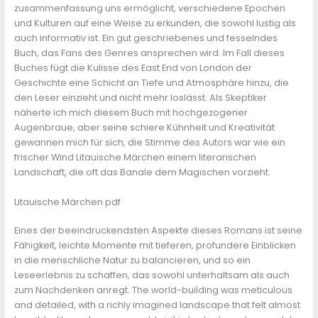
zusammenfassung uns ermöglicht, verschiedene Epochen
und Kulturen auf eine Weise zu erkunden, die sowohl lustig als
auch informativ ist. Ein gut geschriebenes und fesselndes
Buch, das Fans des Genres ansprechen wird. Im Fall dieses
Buches fügt die Kulisse des East End von London der
Geschichte eine Schicht an Tiefe und Atmosphäre hinzu, die
den Leser einzieht und nicht mehr loslässt. Als Skeptiker
näherte ich mich diesem Buch mit hochgezogener
Augenbraue, aber seine schiere Kühnheit und Kreativität
gewannen mich für sich, die Stimme des Autors war wie ein
frischer Wind Litauische Märchen einem literarischen
Landschaft, die oft das Banale dem Magischen vorzieht.
Litauische Märchen pdf
Eines der beeindruckendsten Aspekte dieses Romans ist seine
Fähigkeit, leichte Momente mit tieferen, profundere Einblicken
in die menschliche Natur zu balancieren, und so ein
Leseerlebnis zu schaffen, das sowohl unterhaltsam als auch
zum Nachdenken anregt. The world-building was meticulous
and detailed, with a richly imagined landscape that felt almost