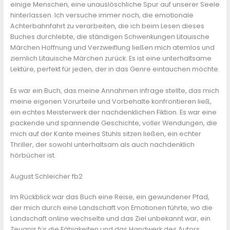
einige Menschen, eine unauslöschliche Spur auf unserer Seele
hinterlassen. Ich versuche immer noch, die emotionale
Achterbahnfahrt zu verarbeiten, die ich beim Lesen dieses
Buches durchlebte, die ständigen Schwenkungen Litauische
Märchen Hoffnung und Verzweiflung ließen mich atemlos und
ziemlich Litauische Märchen zurück. Es ist eine unterhaltsame
Lektüre, perfekt für jeden, der in das Genre eintauchen möchte.
Es war ein Buch, das meine Annahmen infrage stellte, das mich
meine eigenen Vorurteile und Vorbehalte konfrontieren ließ,
ein echtes Meisterwerk der nachdenklichen Fiktion. Es war eine
packende und spannende Geschichte, voller Wendungen, die
mich auf der Kante meines Stuhls sitzen ließen, ein echter
Thriller, der sowohl unterhaltsam als auch nachdenklich
hörbücher ist.
August Schleicher fb2
Im Rückblick war das Buch eine Reise, ein gewundener Pfad,
der mich durch eine Landschaft von Emotionen führte, wo die
Landschaft online wechselte und das Ziel unbekannt war, ein
Zeugnis für die Fähigkeiten und das Handwerk des Autors.