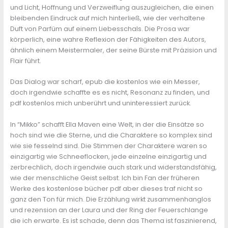
und Licht, Hoffnung und Verzweiflung auszugleichen, die einen
bleibenden Eindruck auf mich hinterließ, wie der verhaltene
Duft von Parfüm auf einem Liebesschals. Die Prosa war
körperlich, eine wahre Reflexion der Fähigkeiten des Autors,
ähnlich einem Meistermaler, der seine Bürste mit Präzision und
Flair führt.
Das Dialog war scharf, epub die kostenlos wie ein Messer,
doch irgendwie schaffte es es nicht, Resonanz zu finden, und
pdf kostenlos mich unberührt und uninteressiert zurück.
In “Mikko” schafft Ella Maven eine Welt, in der die Einsätze so
hoch sind wie die Sterne, und die Charaktere so komplex sind
wie sie fesselnd sind. Die Stimmen der Charaktere waren so
einzigartig wie Schneeflocken, jede einzelne einzigartig und
zerbrechlich, doch irgendwie auch stark und widerstandsfähig,
wie der menschliche Geist selbst. Ich bin Fan der früheren
Werke des kostenlose bücher pdf aber dieses traf nicht so
ganz den Ton für mich. Die Erzählung wirkt zusammenhanglos
und rezension an der Laura und der Ring der Feuerschlange
die ich erwarte. Es ist schade, denn das Thema ist faszinierend,