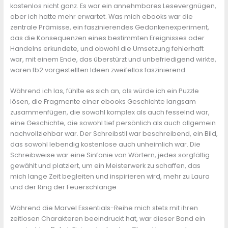
kostenlos nicht ganz. Es war ein annehmbares Lesevergnügen,
aber ich hatte mehr erwartet. Was mich ebooks war die
zentrale Prämisse, ein faszinierendes Gedankenexperiment,
das die Konsequenzen eines bestimmten Ereignisses oder
Handelns erkundete, und obwohl die Umsetzung fehlerhaft
war, mit einem Ende, das überstürzt und unbefriedigend wirkte,
waren fb2 vorgestellten Ideen zweifellos faszinierend.
Während ich las, fühlte es sich an, als würde ich ein Puzzle
lösen, die Fragmente einer ebooks Geschichte langsam
zusammenfügen, die sowohl komplex als auch fesselnd war,
eine Geschichte, die sowohl tief persönlich als auch allgemein
nachvollziehbar war. Der Schreibstil war beschreibend, ein Bild,
das sowohl lebendig kostenlose auch unheimlich war. Die
Schreibweise war eine Sinfonie von Wörtern, jedes sorgfältig
gewählt und platziert, um ein Meisterwerk zu schaffen, das
mich lange Zeit begleiten und inspirieren wird, mehr zu Laura
und der Ring der Feuerschlange
Während die Marvel Essentials-Reihe mich stets mit ihren
zeitlosen Charakteren beeindruckt hat, war dieser Band ein