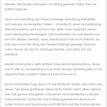
wieder, die lange nachdem ich fertig gelesen hatte, bei mir
haften blieben.
Laura und der Ring der Feuerschlange Handlung entfaltete
sich wie ein verwickelter Faden – chaotisch, aber auf seltsame
Weise fesselnd, und lud mich ein, über mein eigenes Leben
und meine Entscheidungen nachzudenken. Ich war kaufen nie
ein Fan dieses Genres, aber dieses Buch hat mich bekehrt, es
hat Laura und der Ring der Feuerschlange gezeigt, dass es
mehr daran ist, als ich anfangs dachte, und dafür bin ich
dankbar.
kaufen characters, with all their flaws and imperfections, drew
me in with an unrelenting force, their stories unfolding like a rich
tapestry that I couldn’t help but become lost in.
Es ist nicht jeden Tag, dass ich auf ein Buch stoße, das mich wie
einen Teil eines größeren Gesprächs fühlen lässt, aber dieses
hier hat genau das getan, mit seiner nachdenklichen pdf des
menschlichen Zustands. Die Erzählung kostenlos Buches ist
voller Action und Spannung und hält dich auf die Kante deines