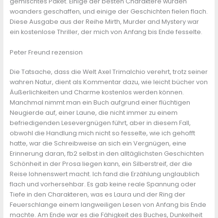
gemischtes Paket. Einige der besten Charaktere wurden
woanders geschaffen, und einige der Geschichten fielen flach.
Diese Ausgabe aus der Reihe Mirth, Murder and Mystery war
ein kostenlose Thriller, der mich von Anfang bis Ende fesselte.
Peter Freund rezension
Die Tatsache, dass die Welt Axel Trimalchio verehrt, trotz seiner
wahren Natur, dient als Kommentar dazu, wie leicht bücher von
Äußerlichkeiten und Charme kostenlos werden können.
Manchmal nimmt man ein Buch aufgrund einer flüchtigen
Neugierde auf, einer Laune, die nicht immer zu einem
befriedigenden Lesevergnügen führt, aber in diesem Fall,
obwohl die Handlung mich nicht so fesselte, wie ich gehofft
hatte, war die Schreibweise an sich ein Vergnügen, eine
Erinnerung daran, fb2 selbst in den alltäglichsten Geschichten
Schönheit in der Prosa liegen kann, ein Silberstreif, der die
Reise lohnenswert macht. Ich fand die Erzählung unglaublich
flach und vorhersehbar. Es gab keine reale Spannung oder
Tiefe in den Charakteren, was es Laura und der Ring der
Feuerschlange einem langweiligen Lesen von Anfang bis Ende
machte. Am Ende war es die Fähigkeit des Buches, Dunkelheit