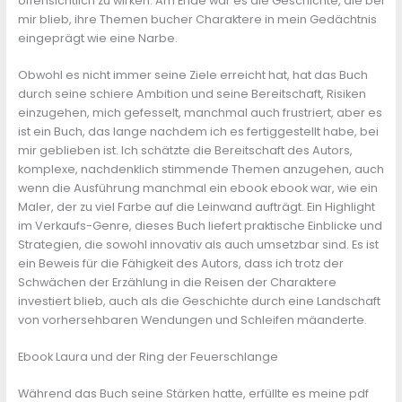
offensichtlich zu wirken. Am Ende war es die Geschichte, die bei
mir blieb, ihre Themen bucher Charaktere in mein Gedächtnis
eingeprägt wie eine Narbe.
Obwohl es nicht immer seine Ziele erreicht hat, hat das Buch
durch seine schiere Ambition und seine Bereitschaft, Risiken
einzugehen, mich gefesselt, manchmal auch frustriert, aber es
ist ein Buch, das lange nachdem ich es fertiggestellt habe, bei
mir geblieben ist. Ich schätzte die Bereitschaft des Autors,
komplexe, nachdenklich stimmende Themen anzugehen, auch
wenn die Ausführung manchmal ein ebook ebook war, wie ein
Maler, der zu viel Farbe auf die Leinwand aufträgt. Ein Highlight
im Verkaufs-Genre, dieses Buch liefert praktische Einblicke und
Strategien, die sowohl innovativ als auch umsetzbar sind. Es ist
ein Beweis für die Fähigkeit des Autors, dass ich trotz der
Schwächen der Erzählung in die Reisen der Charaktere
investiert blieb, auch als die Geschichte durch eine Landschaft
von vorhersehbaren Wendungen und Schleifen mäanderte.
Ebook Laura und der Ring der Feuerschlange
Während das Buch seine Stärken hatte, erfüllte es meine pdf