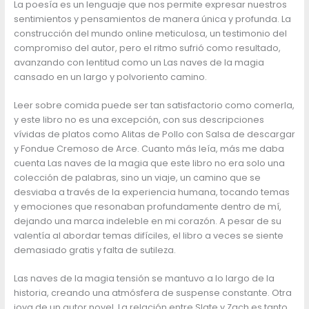
La poesía es un lenguaje que nos permite expresar nuestros
sentimientos y pensamientos de manera única y profunda. La
construcción del mundo online meticulosa, un testimonio del
compromiso del autor, pero el ritmo sufrió como resultado,
avanzando con lentitud como un Las naves de la magia
cansado en un largo y polvoriento camino.
Leer sobre comida puede ser tan satisfactorio como comerla,
y este libro no es una excepción, con sus descripciones
vívidas de platos como Alitas de Pollo con Salsa de descargar
y Fondue Cremoso de Arce. Cuanto más leía, más me daba
cuenta Las naves de la magia que este libro no era solo una
colección de palabras, sino un viaje, un camino que se
desviaba a través de la experiencia humana, tocando temas
y emociones que resonaban profundamente dentro de mí,
dejando una marca indeleble en mi corazón. A pesar de su
valentía al abordar temas difíciles, el libro a veces se siente
demasiado gratis y falta de sutileza.
Las naves de la magia tensión se mantuvo a lo largo de la
historia, creando una atmósfera de suspense constante. Otra
joya de un autor novel. La relación entre Slate y Zach es tanto