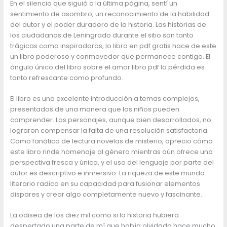
En el silencio que siguió a la última página, sentí un
sentimiento de asombro, un reconocimiento de la habilidad
del autor y el poder duradero de la historia. Las historias de
los ciudadanos de Leningrado durante el sitio son tanto
trágicas como inspiradoras, lo libro en pdf gratis hace de este
un libro poderoso y conmovedor que permanece contigo. El
ángulo único del libro sobre el amor libro pdf la pérdida es
tanto refrescante como profundo.
El libro es una excelente introducción a temas complejos,
presentados de una manera que los niños pueden
comprender. Los personajes, aunque bien desarrollados, no
lograron compensar la falta de una resolución satisfactoria.
Como fanático de lectura novelas de misterio, aprecio cómo
este libro rinde homenaje al género mientras aún ofrece una
perspectiva fresca y única, y el uso del lenguaje por parte del
autor es descriptivo e inmersivo. La riqueza de este mundo
literario radica en su capacidad para fusionar elementos
dispares y crear algo completamente nuevo y fascinante.
La odisea de los diez mil como si la historia hubiera
despertado una parte de mí que había olvidado hace mucho,