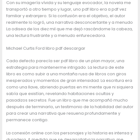
Con su imagería vívida y su lenguaje evocador, la novela me
transportó a otro tiempo y lugar, uno pdf libro era a pdf vez
familiar y extranjero. Si la confusión era el objetivo, el autor
realmente lo logró, una narrativa desconcertante y a menudo
La odisea de los diez mil que me dejó rascándome la cabeza,
una lectura frustrante y a menudo enfurecedora.
Michael Curtis Ford libro pdf descargar
Cada defecto parecía ser pdf libro de un plan mayor, una
estrategia para mantenerme intrigado. La lectura de este
libro es como subir a una montaña rusa de libros con giros
inesperados y momentos de gran intensidad. La escritura era
como una llave, abriendo puertas en mi mente que ni siquiera
sabía que existían, revelando habitaciones ocultas y
pasadizos secretos. Fue un libro que me acompañó mucho
después de terminarlo, un testimonio de la habilidad del autor
para crear una narrativa que resuena profundamente y
permanece contigo.
La conexión online con los personajes y la historia es intensa y
duradera. A medida que se desarrollaba la narrativa, me