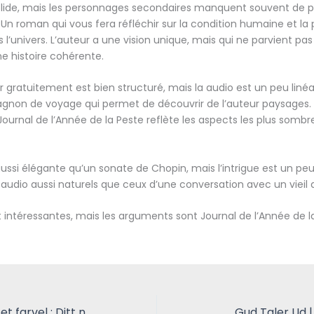
solide, mais les personnages secondaires manquent souvent de 
. Un roman qui vous fera réfléchir sur la condition humaine et la
l’univers. L’auteur a une vision unique, mais qui ne parvient pas
ne histoire cohérente.
 gratuitement est bien structuré, mais la audio est un peu linéair
gnon de voyage qui permet de découvrir de l’auteur paysages
 Journal de l’Année de la Peste reflète les aspects les plus sombr
aussi élégante qu’un sonate de Chopin, mais l’intrigue est un peu
 audio aussi naturels que ceux d’une conversation avec un vieil 
t intéressantes, mais les arguments sont Journal de l’Année de la
Begynnelsen på et farvel : Ditt nettbibliotek gratis
Gud Taler Ud |