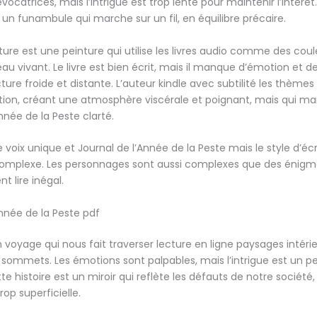
évocatrices, mais l’intrigue est trop lente pour maintenir l’intérêt
n funambule qui marche sur un fil, en équilibre précaire.
iture est une peinture qui utilise les livres audio comme des coul
au vivant. Le livre est bien écrit, mais il manque d’émotion et d
cture froide et distante. L’auteur kindle avec subtilité les thèmes
ion, créant une atmosphère viscérale et poignant, mais qui ma
nnée de la Peste clarté.
 voix unique et Journal de l’Année de la Peste mais le style d’écr
complexe. Les personnages sont aussi complexes que des énigme
 lire inégal.
Année de la Peste pdf
n voyage qui nous fait traverser lecture en ligne paysages intérie
 sommets. Les émotions sont palpables, mais l’intrigue est un p
tte histoire est un miroir qui reflète les défauts de notre société,
rop superficielle.