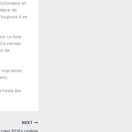
profondeur et
 place de
 toujours à se
e. Le livre
. Ce roman
es de
 trop lente.
ami.
 Peste lire
NEXT
 Læs PDFs online