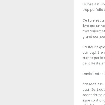
Le livre est u
trop parfaits 
Ce livre est 
livre est un 
mystérieux et
grand compos
L’auteur expl
atmosphère vi
surpris par la
de la Peste en
Daniel Defoe 
pdf récit est
qualités. L’a
secondaires q
ligne sont or