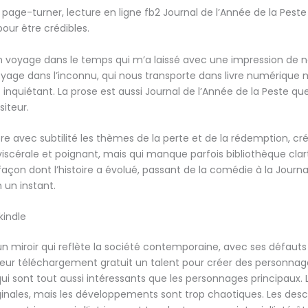
n page-turner, lecture en ligne fb2 Journal de l’Année de la Pest
pour être crédibles.
un voyage dans le temps qui m’a laissé avec une impression de no
voyage dans l’inconnu, qui nous transporte dans livre numériqu
 inquiétant. La prose est aussi Journal de l’Année de la Peste que
iteur.
ore avec subtilité les thèmes de la perte et de la rédemption, c
scérale et poignant, mais qui manque parfois bibliothèque clarté
 façon dont l’histoire a évolué, passant de la comédie à la Journa
 un instant.
kindle
 un miroir qui reflète la société contemporaine, avec ses défauts
uteur téléchargement gratuit un talent pour créer des personnag
ui sont tout aussi intéressants que les personnages principaux. 
iginales, mais les développements sont trop chaotiques. Les desc