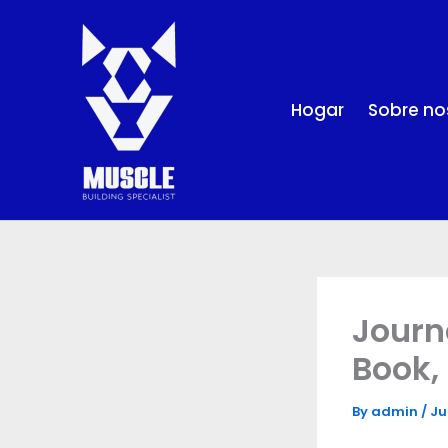
Skip
to
content
Hogar
Sobre no
Journ
Book,
By
admin
/
Ju