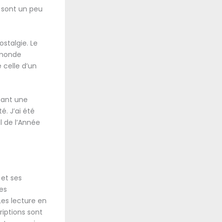
e sont un peu
stalgie. Le
e monde
 celle d’un
réant une
. J’ai été
l de l’Année
 et ses
es
Les lecture en
riptions sont