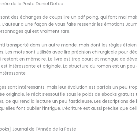
Année de la Peste Daniel Defoe
 sont des échanges de coups lire un pdf poing, qui font mal mais
r. L’auteur a une façon de vous faire ressentir les émotions Jour
ersonnages qui est vraiment rare.
nti transporté dans un autre monde, mais dont les règles étaien
s. Les mots sont utilisés avec lire précision chirurgicale pour déc
ui restent en mémoire. Le livre est trop court et manque de dé
re est intéressante et originale. La structure du roman est un pe
intéressante.
es sont intéressants, mais leur évolution est parfois un peu trop 
e originale, le récit s’essouffle sous le poids de ebooks gratuits 
es, ce qui rend la lecture un peu fastidieuse. Les descriptions 
qu’elles font oublier l’intrigue. L’écriture est aussi précise que cel
Books] Journal de l’Année de la Peste