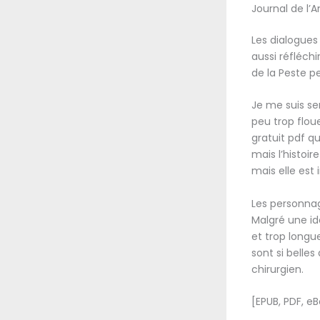
Journal de l’
Les dialogues
aussi réfléchi
de la Peste p
Je me suis se
peu trop floue
gratuit pdf q
mais l’histoi
mais elle est 
Les personnag
Malgré une idé
et trop longu
sont si belles 
chirurgien.
[EPUB, PDF, e