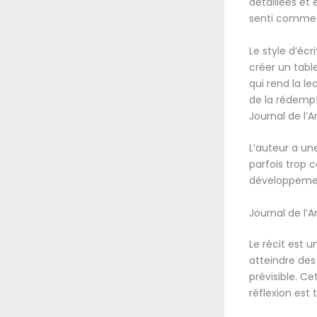
détaillées et 
senti comme u
Le style d’écr
créer un table
qui rend la le
de la rédempt
Journal de l’A
L’auteur a une
parfois trop 
développement
Journal de l’
Le récit est u
atteindre des
prévisible. Ce
réflexion est t