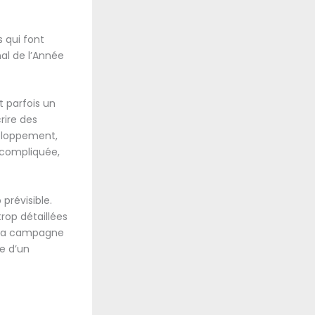
 qui font
nal de l’Année
t parfois un
rire des
veloppement,
u compliquée,
prévisible.
trop détaillées
de la campagne
le d’un