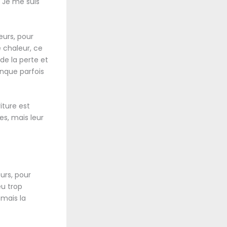
. Je me suis
eurs, pour
e chaleur, ce
 de la perte et
nque parfois
iture est
s, mais leur
urs, pour
eu trop
 mais la