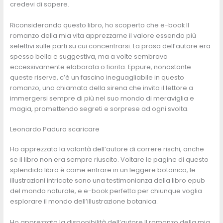
credevi di sapere.
Riconsiderando questo libro, ho scoperto che e-book Il
romanzo della mia vita apprezzarne il valore essendo più
selettivi sulle parti su cui concentrarsi. La prosa dell’autore era
spesso bella e suggestiva, ma a volte sembrava
eccessivamente elaborata o fiorita. Eppure, nonostante
queste riserve, c’è un fascino ineguagliabile in questo
romanzo, una chiamata della sirena che invita il lettore a
immergersi sempre di più nel suo mondo di meraviglia e
magia, promettendo segreti e sorprese ad ogni svolta.
Leonardo Padura scaricare
Ho apprezzato la volontà dell’autore di correre rischi, anche
se il libro non era sempre riuscito. Voltare le pagine di questo
splendido libro è come entrare in un leggere botanico, le
illustrazioni intricate sono una testimonianza della libro epub
del mondo naturale, e e-book perfetta per chiunque voglia
esplorare il mondo dell’illustrazione botanica.
Ho apprezzato la disponibilità dell’autore Il romanzo della mia