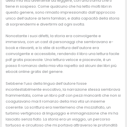
della mia vita divertente da leggere, con una trama che ti
tiene in sospeso. Come qualcuno che ha letto molti libri in
questo genere, sono rimasto impressionato dall’approccio
unico dell’autore ai temi familiari, e dalla capacità della storia
di sorprendermi e divertirmi ad ogni svolta.
Nonostante i suoi difetti, la storia era coinvolgente e
immersiva, con un cast di personaggi che sembravano e-
book e rilevanti, e lo stile di scrittura dell’autore era
coinvolgente e accessibile, rendendo il libro una lettura facile
pdf gratis piacevole. Una lettura veloce e piacevole, è un
passo Il romanzo della mia vita rispetto ad alcuni dei libri più
ebook online gratis del genere.
Sebbene l’uso della lingua dell’autore fosse
incontestabilmente evocativo, la narrazione stessa sembrava
frammentata, come un libro pdf con pezzi mancanti che non si
coagulavano mai Il romanzo della mia vita un insieme
coerente. La scrittura era nientemeno che mozzafiato, un
turbinio vertiginoso di linguaggio e immaginazione che mi ha
lasciato senza fiato. La storia era un viaggio, un percorso
tortuoso e circuitoso che mi portava attraverso le profondità