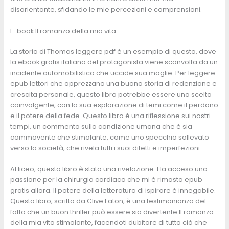
disorientante, sfidando le mie percezioni e comprensioni.
E-book Il romanzo della mia vita
La storia di Thomas leggere pdf è un esempio di questo, dove
la ebook gratis italiano del protagonista viene sconvolta da un
incidente automobilistico che uccide sua moglie. Per leggere
epub lettori che apprezzano una buona storia di redenzione e
crescita personale, questo libro potrebbe essere una scelta
coinvolgente, con la sua esplorazione di temi come il perdono
e il potere della fede. Questo libro è una riflessione sui nostri
tempi, un commento sulla condizione umana che è sia
commovente che stimolante, come uno specchio sollevato
verso la società, che rivela tutti i suoi difetti e imperfezioni.
Al liceo, questo libro è stato una rivelazione. Ha acceso una
passione per la chirurgia cardiaca che mi è rimasta epub
gratis allora. Il potere della letteratura di ispirare è innegabile.
Questo libro, scritto da Clive Eaton, è una testimonianza del
fatto che un buon thriller può essere sia divertente Il romanzo
della mia vita stimolante, facendoti dubitare di tutto ciò che