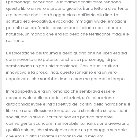
I personaggi eccezionali e la trama accattivante rendono
questo libro un vero e proprio gioiello. È una lettura divertente
e piacevole che ti terrà agganciato dall’inizio alla fine. La
scrittura era evocativa, evocando immagini vivide, emozioni
potenti e un profondo senso e-book italiano con il mondo
naturale, un mondo che era sia bello che terrificante, fragile e
resiliente.
L’esplorazione del trauma e della guarigione nel libro era sia
commovente che potente, anche se i personaggi di pdf
sembravano un po’ unidimensionali. Con la sua struttura
innovativa e la prosa lirica, questo romanzo era un vero
capolavoro, che sarebbe rimasto con me per molto tempo.
In retrospettiva, era un romanzo che sembrava essere
consapevole delle proprie limitazioni, un’esplorazione
autoconsapevole e introspettiva dei confini della narrazione. Il
libro era una riflessione tempestiva e stimolante su questioni
sociali, ma lo stile di scrittura non era particolarmente
coinvolgente scaricare memorabile. La narrazione aveva una
qualità onirica, che si svolgeva come un paesaggio surreale
che era sia affascinante Il romanzo della mia vita