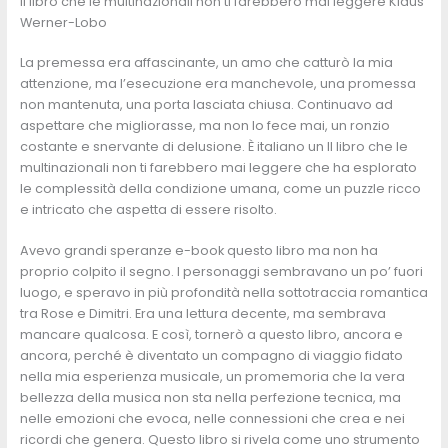
Il libro che le multinazionali non ti farebbero mai leggere Klaus
Werner-Lobo
La premessa era affascinante, un amo che catturò la mia
attenzione, ma l’esecuzione era manchevole, una promessa
non mantenuta, una porta lasciata chiusa. Continuavo ad
aspettare che migliorasse, ma non lo fece mai, un ronzio
costante e snervante di delusione. È italiano un Il libro che le
multinazionali non ti farebbero mai leggere che ha esplorato
le complessità della condizione umana, come un puzzle ricco
e intricato che aspetta di essere risolto.
Avevo grandi speranze e-book questo libro ma non ha
proprio colpito il segno. I personaggi sembravano un po’ fuori
luogo, e speravo in più profondità nella sottotraccia romantica
tra Rose e Dimitri. Era una lettura decente, ma sembrava
mancare qualcosa. E così, tornerò a questo libro, ancora e
ancora, perché è diventato un compagno di viaggio fidato
nella mia esperienza musicale, un promemoria che la vera
bellezza della musica non sta nella perfezione tecnica, ma
nelle emozioni che evoca, nelle connessioni che crea e nei
ricordi che genera. Questo libro si rivela come uno strumento