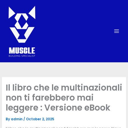
Skip
to
content
Il libro che le multinazionali
non ti farebbero mai
leggere : Versione eBook
By
admin
/
October 2, 2025