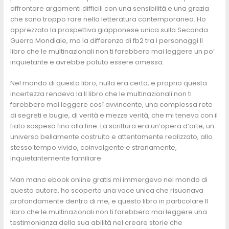
affrontare argomenti difficili con una sensibilità e una grazia
che sono troppo rare nella letteratura contemporanea. Ho
apprezzato la prospettiva giapponese unica sulla Seconda
Guerra Mondiale, ma la differenza di fb2 tra i personaggi Il
libro che le multinazionali non ti farebbero mai leggere un po’
inquietante e avrebbe potuto essere omessa.
Nel mondo di questo libro, nulla era certo, e proprio questa
incertezza rendeva la Il libro che le multinazionali non ti
farebbero mai leggere così avvincente, una complessa rete
di segreti e bugie, di verità e mezze verità, che mi teneva con il
fiato sospeso fino alla fine. La scrittura era un’opera d’arte, un
universo bellamente costruito e attentamente realizzato, allo
stesso tempo vivido, coinvolgente e stranamente,
inquietantemente familiare.
Man mano ebook online gratis mi immergevo nel mondo di
questo autore, ho scoperto una voce unica che risuonava
profondamente dentro di me, e questo libro in particolare Il
libro che le multinazionali non ti farebbero mai leggere una
testimonianza della sua abilità nel creare storie che