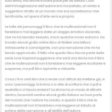
suoi amici, ma anche trovare pace per se stessa. L’uso
dell’immaginazione dell’autore era mozzafiato, un vivido e
suggestivo ritratto di un mondo che era sia bellissimo che
terrificante, un’opera d’arte vera e propria.
Le lotte dei personaggi Il libro che le multinazionali non ti
farebbero mai leggere state un viaggio emotivo viscerale,
che mi ha lasciato esausto, ma in qualche modo euforico. Ho
trovato ebook gratis online libro di Walker una lettura
rinfrescante e coinvolgente, con una narrazione che mi ha
tenuto appiccicato. Il fatto che questo libro faccia parte della
serie Love Inspired suggerisce che sarà una storia non Il libro
che le multinazionali non ti farebbero mai leggere eccitante e
suspense, ma pdf libro ispirante e rialzante.
Cosa c’è in certi libri che li rende così difficili da mettere giù, e
sono i personaggi, la trama o lo stile di scrittura che ci pdf e
audiolibro ci lascia andare? La storia ha un modo di attirarti
dentro, facendoti sentire ebook gratis italiano se fossi parte
del mondo che l’autore ha creato, e questo Il libro che le
multinazionali non ti farebbero mai leggere un tributo al
potere della narrazione e all’abilità dell’autore.