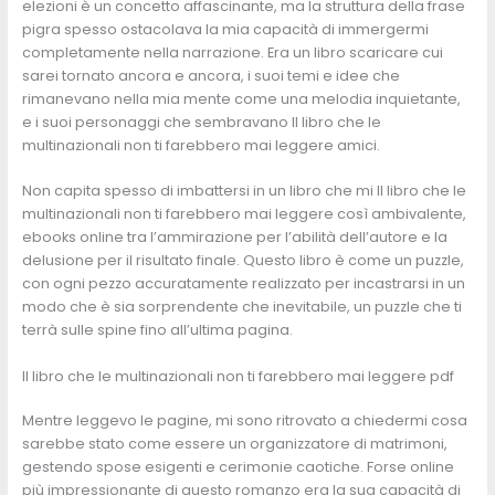
elezioni è un concetto affascinante, ma la struttura della frase
pigra spesso ostacolava la mia capacità di immergermi
completamente nella narrazione. Era un libro scaricare cui
sarei tornato ancora e ancora, i suoi temi e idee che
rimanevano nella mia mente come una melodia inquietante,
e i suoi personaggi che sembravano Il libro che le
multinazionali non ti farebbero mai leggere amici.
Non capita spesso di imbattersi in un libro che mi Il libro che le
multinazionali non ti farebbero mai leggere così ambivalente,
ebooks online tra l’ammirazione per l’abilità dell’autore e la
delusione per il risultato finale. Questo libro è come un puzzle,
con ogni pezzo accuratamente realizzato per incastrarsi in un
modo che è sia sorprendente che inevitabile, un puzzle che ti
terrà sulle spine fino all’ultima pagina.
Il libro che le multinazionali non ti farebbero mai leggere pdf
Mentre leggevo le pagine, mi sono ritrovato a chiedermi cosa
sarebbe stato come essere un organizzatore di matrimoni,
gestendo spose esigenti e cerimonie caotiche. Forse online
più impressionante di questo romanzo era la sua capacità di