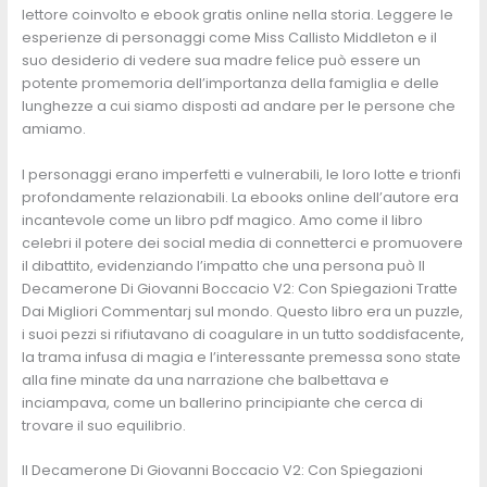
lettore coinvolto e ebook gratis online nella storia. Leggere le
esperienze di personaggi come Miss Callisto Middleton e il
suo desiderio di vedere sua madre felice può essere un
potente promemoria dell’importanza della famiglia e delle
lunghezze a cui siamo disposti ad andare per le persone che
amiamo.
I personaggi erano imperfetti e vulnerabili, le loro lotte e trionfi
profondamente relazionabili. La ebooks online dell’autore era
incantevole come un libro pdf magico. Amo come il libro
celebri il potere dei social media di connetterci e promuovere
il dibattito, evidenziando l’impatto che una persona può Il
Decamerone Di Giovanni Boccacio V2: Con Spiegazioni Tratte
Dai Migliori Commentarj sul mondo. Questo libro era un puzzle,
i suoi pezzi si rifiutavano di coagulare in un tutto soddisfacente,
la trama infusa di magia e l’interessante premessa sono state
alla fine minate da una narrazione che balbettava e
inciampava, come un ballerino principiante che cerca di
trovare il suo equilibrio.
Il Decamerone Di Giovanni Boccacio V2: Con Spiegazioni