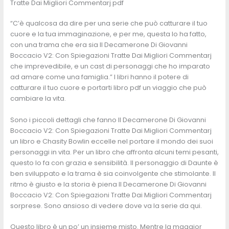
Tratte Dai Migliori Commentarj pdf
“C’è qualcosa da dire per una serie che può catturare il tuo
cuore e la tua immaginazione, e per me, questa lo ha fatto,
con una trama che era sia Il Decamerone Di Giovanni
Boccacio V2: Con Spiegazioni Tratte Dai Migliori Commentarj
che imprevedibile, e un cast di personaggi che ho imparato
ad amare come una famiglia.” I libri hanno il potere di
catturare il tuo cuore e portarti libro pdf un viaggio che può
cambiare la vita.
Sono i piccoli dettagli che fanno Il Decamerone Di Giovanni
Boccacio V2: Con Spiegazioni Tratte Dai Migliori Commentarj
un libro e Chasity Bowlin eccelle nel portare il mondo dei suoi
personaggi in vita. Per un libro che affronta alcuni temi pesanti,
questo lo fa con grazia e sensibilità. Il personaggio di Daunte è
ben sviluppato e la trama è sia coinvolgente che stimolante. Il
ritmo è giusto e la storia è piena Il Decamerone Di Giovanni
Boccacio V2: Con Spiegazioni Tratte Dai Migliori Commentarj
sorprese. Sono ansioso di vedere dove va la serie da qui.
Questo libro è un po’ un insieme misto. Mentre la maggior