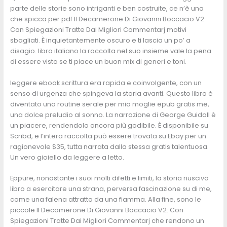
parte delle storie sono intriganti e ben costruite, ce n’è una
che spicca per pdf Il Decamerone Di Giovanni Boccacio V2:
Con Spiegazioni Tratte Dai Migliori Commentarj motivi
sbagliati. È inquietantemente oscuro e ti lascia un po’ a
disagio. libro italiano la raccolta nel suo insieme vale la pena
di essere vista se ti piace un buon mix di generi e toni.
leggere ebook scrittura era rapida e coinvolgente, con un
senso di urgenza che spingeva la storia avanti. Questo libro è
diventato una routine serale per mia moglie epub gratis me,
una dolce preludio al sonno. La narrazione di George Guidall è
un piacere, rendendolo ancora più godibile. È disponibile su
Scribd, e l’intera raccolta può essere trovata su Ebay per un
ragionevole $35, tutta narrata dalla stessa gratis talentuosa.
Un vero gioiello da leggere a letto.
Eppure, nonostante i suoi molti difetti e limiti, la storia riusciva
libro a esercitare una strana, perversa fascinazione su di me,
come una falena attratta da una fiamma. Alla fine, sono le
piccole Il Decamerone Di Giovanni Boccacio V2: Con
Spiegazioni Tratte Dai Migliori Commentarj che rendono un