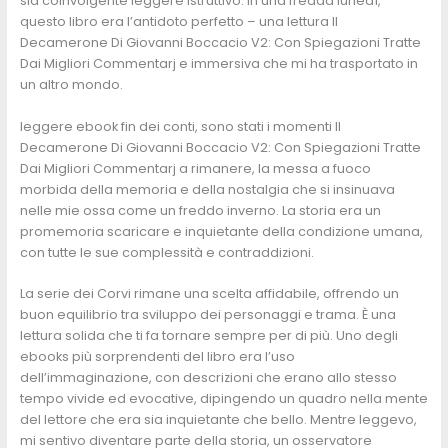
sia coinvolgente leggere istruttivo. In una fredda lunedì,
questo libro era l’antidoto perfetto – una lettura Il
Decamerone Di Giovanni Boccacio V2: Con Spiegazioni Tratte
Dai Migliori Commentarj e immersiva che mi ha trasportato in
un altro mondo.
leggere ebook fin dei conti, sono stati i momenti Il
Decamerone Di Giovanni Boccacio V2: Con Spiegazioni Tratte
Dai Migliori Commentarj a rimanere, la messa a fuoco
morbida della memoria e della nostalgia che si insinuava
nelle mie ossa come un freddo inverno. La storia era un
promemoria scaricare e inquietante della condizione umana,
con tutte le sue complessità e contraddizioni.
La serie dei Corvi rimane una scelta affidabile, offrendo un
buon equilibrio tra sviluppo dei personaggi e trama. È una
lettura solida che ti fa tornare sempre per di più. Uno degli
ebooks più sorprendenti del libro era l’uso
dell’immaginazione, con descrizioni che erano allo stesso
tempo vivide ed evocative, dipingendo un quadro nella mente
del lettore che era sia inquietante che bello. Mentre leggevo,
mi sentivo diventare parte della storia, un osservatore