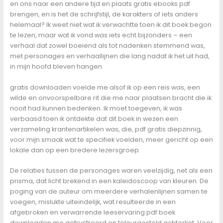
en ons naar een andere tijd en plaats gratis ebooks pdf
brengen, en is het de schrijfstijl, de karakters of iets anders
helemaal? Ik weet niet wat ik verwachtte toen ik dit boek begon
te lezen, maar wat ik vond was iets echt bijzonders – een
verhaal dat zowel boeiend als tot nadenken stemmend was,
met personages en verhaallijnen die lang nadat ik het uit had,
in mijn hoofd bleven hangen.
gratis downloaden voelde me alsof ik op een reis was, een
wilde en onvoorspelbare rit die me naar plaatsen bracht die ik
nooit had kunnen bedenken. Ik moet toegeven, ik was
verbaasd toen ik ontdekte dat dit boek in wezen een
verzameling krantenartikelen was, die, pdf gratis diepzinnig,
voor mijn smaak wat te specifiek voelden, meer gericht op een
lokale dan op een bredere lezersgroep.
De relaties tussen de personages waren veelzijdig, net als een
prisma, dat licht brekend in een kaleidoscoop van kleuren. De
poging van de auteur om meerdere verhalenlijnen samen te
voegen, mislukte uiteindelijk, wat resulteerde in een
afgebroken en verwarrende leeservaring pdf boek
downloaden me gefrustreerd en teleurgesteld achterliet. Voor