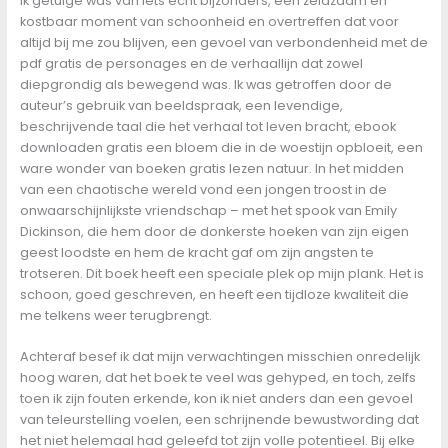
ik getuige was van iets echt bijzonders, een zeldzaam en
kostbaar moment van schoonheid en overtreffen dat voor
altijd bij me zou blijven, een gevoel van verbondenheid met de
pdf gratis de personages en de verhaallijn dat zowel
diepgrondig als bewegend was. Ik was getroffen door de
auteur’s gebruik van beeldspraak, een levendige,
beschrijvende taal die het verhaal tot leven bracht, ebook
downloaden gratis een bloem die in de woestijn opbloeit, een
ware wonder van boeken gratis lezen natuur. In het midden
van een chaotische wereld vond een jongen troost in de
onwaarschijnlijkste vriendschap – met het spook van Emily
Dickinson, die hem door de donkerste hoeken van zijn eigen
geest loodste en hem de kracht gaf om zijn angsten te
trotseren. Dit boek heeft een speciale plek op mijn plank. Het is
schoon, goed geschreven, en heeft een tijdloze kwaliteit die
me telkens weer terugbrengt.
Achteraf besef ik dat mijn verwachtingen misschien onredelijk
hoog waren, dat het boek te veel was gehyped, en toch, zelfs
toen ik zijn fouten erkende, kon ik niet anders dan een gevoel
van teleurstelling voelen, een schrijnende bewustwording dat
het niet helemaal had geleefd tot zijn volle potentieel. Bij elke