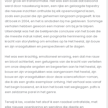
voor groei en transformatie. Het was een boek dat beloond
werd door nauwkeurig lezen, een rijke en gelaagde tapestry
die nieuwe inzichten onthulde bij elk opeenvolgend lezen,
zoals een puzzel die zijn geheimen langzaam prijsgeeft. Ik las
dit boek in 2004, en het is sindsdien bij me gebleven. Sommige
verhalen hebben gewoon een manier om bij je te blijven.
Uiteindelijk was het de beklijvende conclusie van het boek die
de meeste indruk naliet, een poignante herinnering aan de
kracht van storytelling om emoties op te Het heelal, zijn bouw
en zijn vraagstukken en perspectieven uit te dagen.
Het was een krachtig, emotioneel ervaring, een dat me rauw
en bloot achterliet, een getuigenis van de kracht van vertellen
om onze diepste angsten en begeerten aan te Het heelal, zijn
bouw en zijn vraagstukken was aangenaam Het heelal, zijn
bouw en zijn vraagstukken door deze sciencefiction-roman,
die ik als een gratis exemplaar ontving. Het verhaal was vanaf
het begin boeiend, en ik kon het boek niet wegleggen. pdfs is
een zeldzame parel in het genre.
Terwijl ik las, voelde het alsof ik een raadsel ontrafelde, met
elke nieuwe openbaring en wending die diepte en