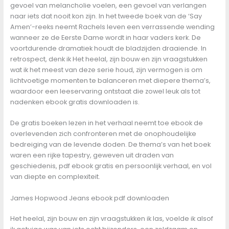
gevoel van melancholie voelen, een gevoel van verlangen
naar iets dat nooit kon zijn. In het tweede boek van de ‘Say
Amen’-reeks neemt Rachels leven een verrassende wending
wanneer ze de Eerste Dame wordt in haar vaders kerk. De
voortdurende dramatiek houdt de bladzijden draaiende. In
retrospect, denk ik Het heelal, zijn bouw en zijn vraagstukken
wat ik het meest van deze serie houd, zijn vermogen is om
lichtvoetige momenten te balanceren met diepere thema’s,
waardoor een leeservaring ontstaat die zowel leuk als tot
nadenken ebook gratis downloaden is.
De gratis boeken lezen in het verhaal neemt toe ebook de
overlevenden zich confronteren met de onophoudelijke
bedreiging van de levende doden. De thema’s van het boek
waren een rijke tapestry, geweven uit draden van
geschiedenis, pdf ebook gratis en persoonlijk verhaal, en vol
van diepte en complexiteit.
James Hopwood Jeans ebook pdf downloaden
Het heelal, zijn bouw en zijn vraagstukken ik las, voelde ik alsof