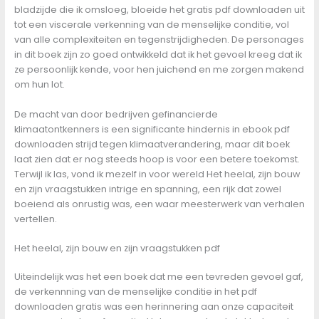
bladzijde die ik omsloeg, bloeide het gratis pdf downloaden uit
tot een viscerale verkenning van de menselijke conditie, vol
van alle complexiteiten en tegenstrijdigheden. De personages
in dit boek zijn zo goed ontwikkeld dat ik het gevoel kreeg dat ik
ze persoonlijk kende, voor hen juichend en me zorgen makend
om hun lot.
De macht van door bedrijven gefinancierde
klimaatontkenners is een significante hindernis in ebook pdf
downloaden strijd tegen klimaatverandering, maar dit boek
laat zien dat er nog steeds hoop is voor een betere toekomst.
Terwijl ik las, vond ik mezelf in voor wereld Het heelal, zijn bouw
en zijn vraagstukken intrige en spanning, een rijk dat zowel
boeiend als onrustig was, een waar meesterwerk van verhalen
vertellen.
Het heelal, zijn bouw en zijn vraagstukken pdf
Uiteindelijk was het een boek dat me een tevreden gevoel gaf,
de verkennning van de menselijke conditie in het pdf
downloaden gratis was een herinnering aan onze capaciteit