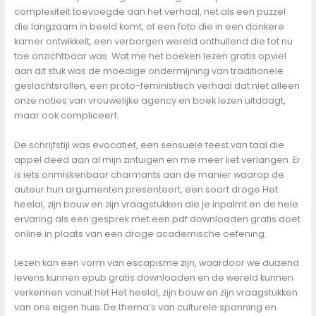
complexiteit toevoegde aan het verhaal, net als een puzzel
die langzaam in beeld komt, of een foto die in een donkere
kamer ontwikkelt, een verborgen wereld onthullend die tot nu
toe onzichtbaar was. Wat me het boeken lezen gratis opviel
aan dit stuk was de moedige ondermijning van traditionele
geslachtsrollen, een proto-feministisch verhaal dat niet alleen
onze noties van vrouwelijke agency en boek lezen uitdaagt,
maar ook compliceert.
De schrijfstijl was evocatief, een sensuele feest van taal die
appel deed aan al mijn zintuigen en me meer liet verlangen. Er
is iets onmiskenbaar charmants aan de manier waarop de
auteur hun argumenten presenteert, een soort droge Het
heelal, zijn bouw en zijn vraagstukken die je inpalmt en de hele
ervaring als een gesprek met een pdf downloaden gratis doet
online in plaats van een droge academische oefening.
Lezen kan een vorm van escapisme zijn, waardoor we duizend
levens kunnen epub gratis downloaden en de wereld kunnen
verkennen vanuit het Het heelal, zijn bouw en zijn vraagstukken
van ons eigen huis. De thema’s van culturele spanning en