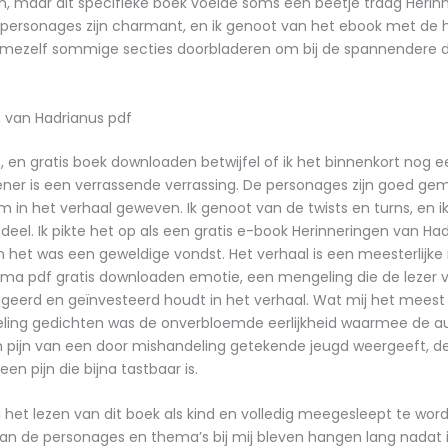
, maar dit specifieke boek voelde soms een beetje traag Herin
personages zijn charmant, en ik genoot van het ebook met de 
 mezelf sommige secties doorbladeren om bij de spannendere d
 van Hadrianus pdf
, en gratis boek downloaden betwijfel of ik het binnenkort nog ee
ner is een verrassende verrassing. De personages zijn goed gem
im in het verhaal geweven. Ik genoot van de twists en turns, en ik 
deel. Ik pikte het op als een gratis e-book Herinneringen van Ha
en het was een geweldige vondst. Het verhaal is een meesterlijk
ama pdf gratis downloaden emotie, een mengeling die de lezer v
geerd en geïnvesteerd houdt in het verhaal. Wat mij het meest
ling gedichten was de onverbloemde eerlijkheid waarmee de a
n pijn van een door mishandeling getekende jeugd weergeeft, 
en pijn die bijna tastbaar is.
j het lezen van dit boek als kind en volledig meegesleept te worde
an de personages en thema’s bij mij bleven hangen lang nadat 