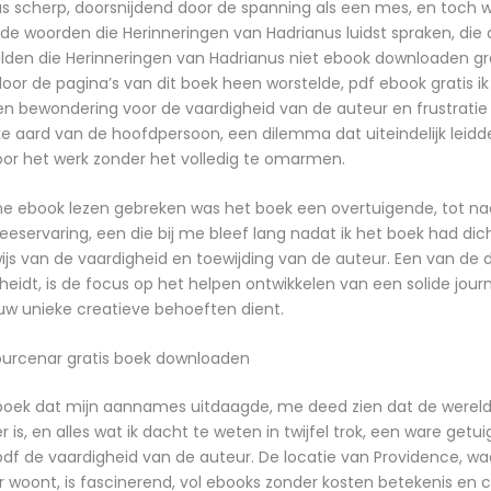
s scherp, doorsnijdend door de spanning als een mes, en toch 
n de woorden die Herinneringen van Hadrianus luidst spraken, die
den die Herinneringen van Hadrianus niet ebook downloaden gr
 door de pagina’s van dit boek heen worstelde, pdf ebook gratis i
en bewondering voor de vaardigheid van de auteur en frustratie
ke aard van de hoofdpersoon, een dilemma dat uiteindelijk leidd
or het werk zonder het volledig te omarmen.
ne ebook lezen gebreken was het boek een overtuigende, tot n
servaring, een die bij me bleef lang nadat ik het boek had dic
js van de vaardigheid en toewijding van de auteur. Een van de d
eidt, is de focus op het helpen ontwikkelen van een solide jour
uw unieke creatieve behoeften dient.
ourcenar gratis boek downloaden
boek dat mijn aannames uitdaagde, me deed zien dat de werel
is, en alles wat ik dacht te weten in twijfel trok, een ware getu
f de vaardigheid van de auteur. De locatie van Providence, wa
er woont, is fascinerend, vol ebooks zonder kosten betekenis en c