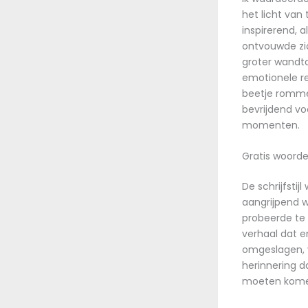
het licht van
inspirerend, 
ontvouwde zich
groter wandta
emotionele re
beetje rommel
bevrijdend vo
momenten.
Gratis woorde
De schrijfstij
aangrijpend w
probeerde te 
verhaal dat e
omgeslagen, v
herinnering da
moeten kome