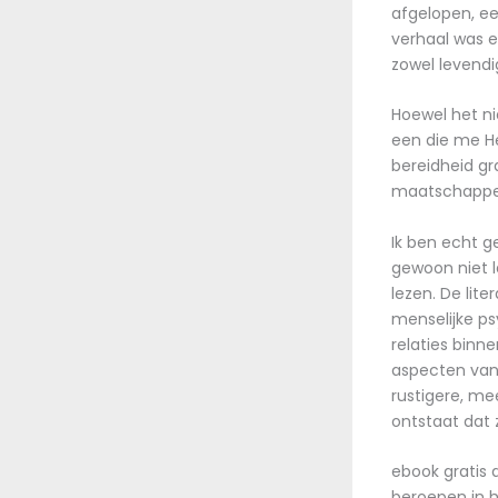
afgelopen, ee
verhaal was e
zowel levendi
Hoewel het ni
een die me He
bereidheid gr
maatschappel
Ik ben echt ge
gewoon niet 
lezen. De lit
menselijke ps
relaties binn
aspecten van
rustigere, m
ontstaat dat z
ebook gratis 
beroepen in h