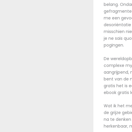
belang. Ondan
gefragmentee
me een gevoel
desoriëntati
misschien nie
je ne sais qu
pogingen.
De wereldopbo
complexe myth
aangrijpend, n
bent van de n
gratis het is
ebook gratis l
Wat ik het me
de grijze geb
na te denken
herkenbaar, m