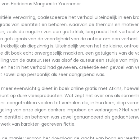
n van Hadrianus Marguerite Yourcenar
itiële verwarring, coalesceerde het verhaal uiteindelijk in een kr
atis van identiteit en behoren, waarvan de thema’s en motive
n, zoals de nagalm van een grote klok, lang nadat het verhaal 
n getuigenis van de vaardigheid van de auteur om een verhaal 
rekkelijk als diepzinnig is. Uiteindelijk waren het de kleine, ontr
 dit boek echt onvergetelijk maakten, een getuigenis van de v
lling van de auteur. Het was alsof de auteur een stukje van mijn
en het in het verhaal had geweven, creëerde een gevoel van v
t zowel diep persoonlijk als zeer aangrijpend was.
 meer evenwichtig dieet in boek online gratis met Atkins, hoewe
leunt op dure vleesproducten. Wat zegt het over ons als samenl
s aangetrokken voelen tot verhalen die, in hun kern, diep veront
eling van onze eigen donkere impulsen en verlangens? Het verh
n identiteit en behoren was zowel genuanceerd als gedachtenw
erk van karakter-gedreven fictie.
e de manier waarop het download de kracht van hoop en veerkra