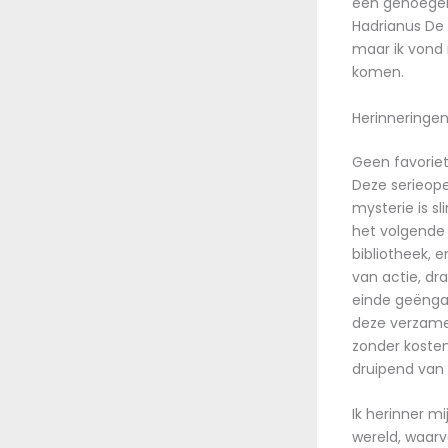
een genoegen
Hadrianus De 
maar ik vond
komen.
Herinneringen
Geen favoriet
Deze serieope
mysterie is sl
het volgende 
bibliotheek, 
van actie, dr
einde geënga
deze verzame
zonder koste
druipend van e
Ik herinner mi
wereld, waarv