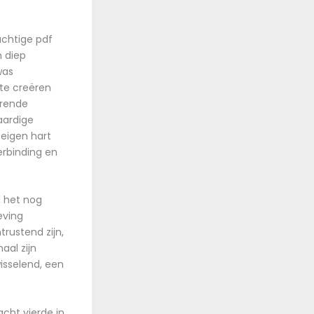
achtige pdf
n diep
was
te creëren
oerende
aardige
 eigen hart
erbinding en
l het nog
eving
rustend zijn,
aal zijn
isselend, een
cht vierde in