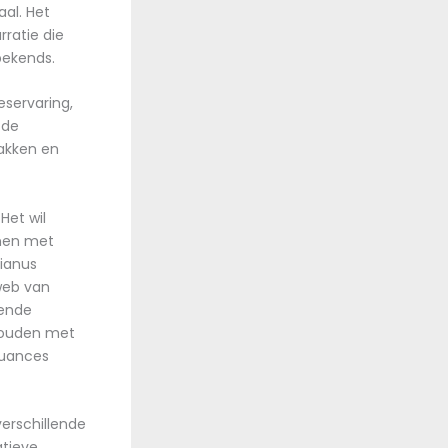
aal. Het
ratie die
bekends.
eservaring,
 de
pakken en
Het wil
nnen met
rianus
 web van
lende
 houden met
nuances
verschillende
atieve