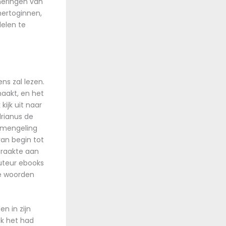
neringen van
hertoginnen,
elen te
ns zal lezen.
aakt, en het
kijk uit naar
drianus de
e mengeling
an begin tot
 raakte aan
uteur ebooks
de woorden
n in zijn
ik het had