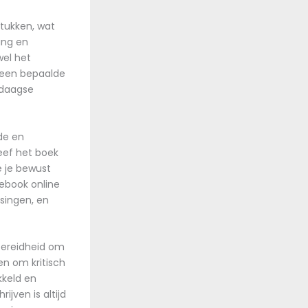
tukken, wat
ing en
wel het
k een bepaalde
edaagse
de en
eef het boek
je je bewust
ebook online
ssingen, en
bereidheid om
en om kritisch
kkeld en
jven is altijd