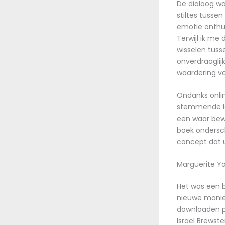
De dialoog wa
stiltes tusse
emotie onthul
Terwijl ik me
wisselen tuss
onverdraaglij
waardering vo
Ondanks onli
stemmende lee
een waar bewi
boek ondersch
concept dat 
Marguerite Y
Het was een 
nieuwe manier 
downloaden pd
Israel Brewst