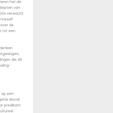
waren het de
 diepten van
atis verwacht.
k mezelf
 over de
e tot een
adenken
htgeslagen,
ingen die dit
naling-
d op een
igenis ebook
ar predikant
ultureel