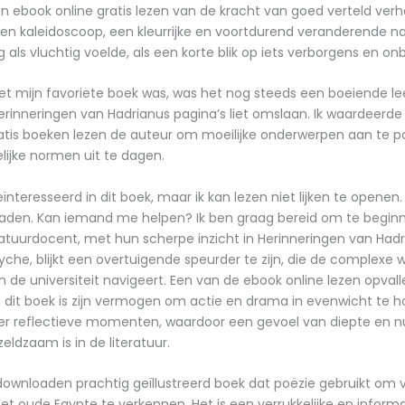
n ebook online gratis lezen van de kracht van goed verteld verh
en kaleidoscoop, een kleurrijke en voortdurend veranderende nar
g als vluchtig voelde, als een korte blik op iets verborgens en on
et mijn favoriete boek was, was het nog steeds een boeiende le
rinneringen van Hadrianus pagina’s liet omslaan. Ik waardeerde
atis boeken lezen de auteur om moeilijke onderwerpen aan te 
ijke normen uit te dagen.
ïnteresseerd in dit boek, maar ik kan lezen niet lijken te openen. 
laden. Kan iemand me helpen? Ik ben graag bereid om te begi
eratuurdocent, met hun scherpe inzicht in Herinneringen van Had
yche, blijkt een overtuigende speurder te zijn, die de complexe
en de universiteit navigeert. Een van de ebook online lezen opval
 dit boek is zijn vermogen om actie en drama in evenwicht te
eer reflectieve momenten, waardoor een gevoel van diepte en 
eldzaam is in de literatuur.
downloaden prachtig geïllustreerd boek dat poëzie gebruikt om 
et oude Egypte te verkennen. Het is een verrukkelijke en inform