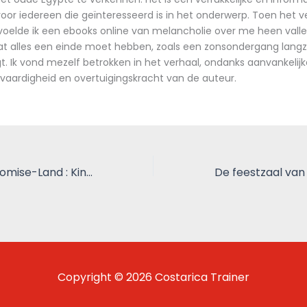
voor iedereen die geïnteresseerd is in het onderwerp. Toen het v
oelde ik een ebooks online van melancholie over me heen vallen,
dat alles een einde moet hebben, zoals een zonsondergang lang
t. Ik vond mezelf betrokken in het verhaal, ondanks aanvankelijke
vaardigheid en overtuigingskracht van de auteur.
Bound for the Promise-Land : Kindle Ebook
Copyright © 2026 Costarica Trainer