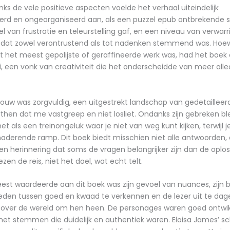
ks de vele positieve aspecten voelde het verhaal uiteindelijk
rd en ongeorganiseerd aan, als een puzzel epub ontbrekende s
 van frustratie en teleurstelling gaf, en een niveau van verwarr
e dat zowel verontrustend als tot nadenken stemmend was. Hoe
t het meest gepolijste of geraffineerde werk was, had het boe
oi, een vonk van creativiteit die het onderscheidde van meer all
uw was zorgvuldig, een uitgestrekt landschap van gedetailleer
en dat me vastgreep en niet losliet. Ondanks zijn gebreken bl
et als een treinongeluk waar je niet van weg kunt kijken, terwijl 
aderende ramp. Dit boek biedt misschien niet alle antwoorden, 
 een herinnering dat soms de vragen belangrijker zijn dan de oplo
ezen de reis, niet het doel, wat echt telt.
est waardeerde aan dit boek was zijn gevoel van nuances, zijn 
ieden tussen goed en kwaad te verkennen en de lezer uit te dag
 over de wereld om hen heen. De personages waren goed ontwi
et stemmen die duidelijk en authentiek waren. Eloisa James’ schri