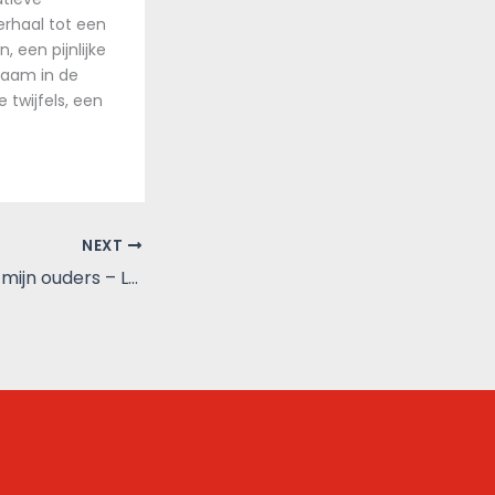
erhaal tot een
 een pijnlijke
zaam in de
 twijfels, een
NEXT
De feestzaal van mijn ouders – Lees zonder grenzen