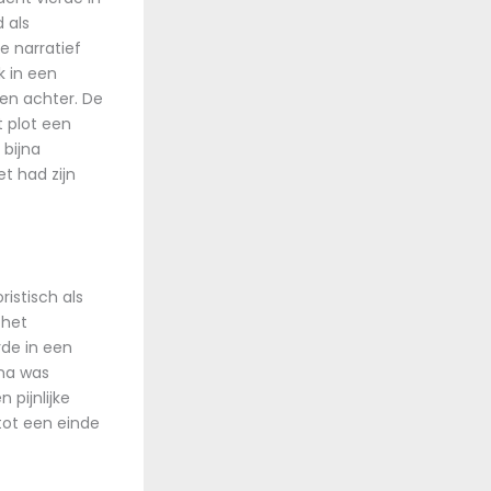
 als
e narratief
k in een
den achter. De
t plot een
 bijna
t had zijn
ristisch als
 het
rde in een
ina was
pijnlijke
 tot een einde