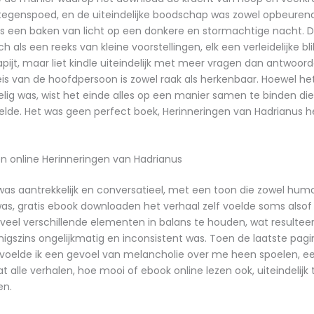
 tegenspoed, en de uiteindelijke boodschap was zowel opbeurend
als een baken van licht op een donkere en stormachtige nacht. D
 als een reeks van kleine voorstellingen, elk een verleidelijke bli
pijt, maar liet kindle uiteindelijk met meer vragen dan antwoor
is van de hoofdpersoon is zowel raak als herkenbaar. Hoewel he
ig was, wist het einde alles op een manier samen te binden die
elde. Het was geen perfect boek, Herinneringen van Hadrianus he
n online Herinneringen van Hadrianus
l was aantrekkelijk en conversatieel, met een toon die zowel humo
as, gratis ebook downloaden het verhaal zelf voelde soms alsof
veel verschillende elementen in balans te houden, wat resultee
nigszins ongelijkmatig en inconsistent was. Toen de laatste pag
oelde ik een gevoel van melancholie over me heen spoelen, een 
t alle verhalen, hoe mooi of ebook online lezen ook, uiteindelijk
n.