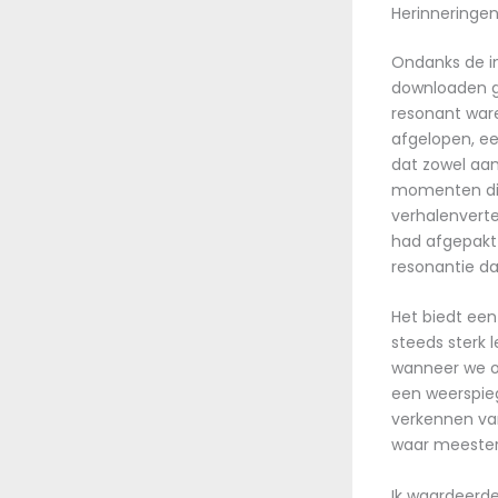
Herinneringe
Ondanks de in
downloaden gr
resonant ware
afgelopen, ee
dat zowel aant
momenten die
verhalenverte
had afgepakt 
resonantie da
Het biedt een
steeds sterk 
wanneer we on
een weerspieg
verkennen va
waar meesterw
Ik waardeerd