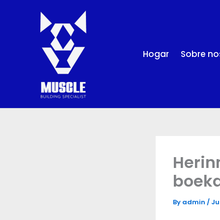
Skip
to
content
Hogar
Sobre no
Herin
boeka
By
admin
/
Ju