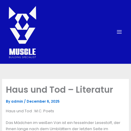
Skip
to
content
Haus und Tod – Literatur
By
admin
/
December 6, 2025
Haus und Tod : M.C. Poets
Das Mädchen im weißen Van ist ein fesselnder Lesestoff, der
Ihnen lange nach dem Umblättern der letzten Seite im