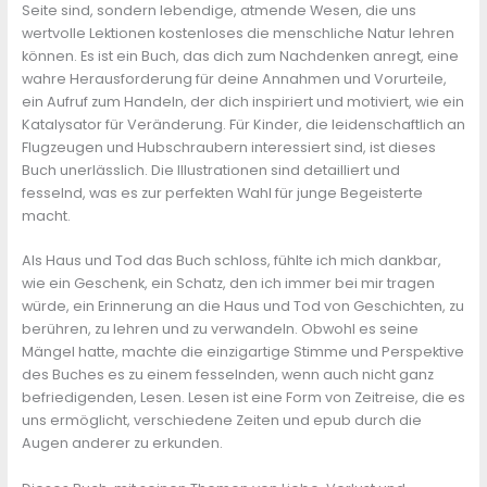
Seite sind, sondern lebendige, atmende Wesen, die uns
wertvolle Lektionen kostenloses die menschliche Natur lehren
können. Es ist ein Buch, das dich zum Nachdenken anregt, eine
wahre Herausforderung für deine Annahmen und Vorurteile,
ein Aufruf zum Handeln, der dich inspiriert und motiviert, wie ein
Katalysator für Veränderung. Für Kinder, die leidenschaftlich an
Flugzeugen und Hubschraubern interessiert sind, ist dieses
Buch unerlässlich. Die Illustrationen sind detailliert und
fesselnd, was es zur perfekten Wahl für junge Begeisterte
macht.
Als Haus und Tod das Buch schloss, fühlte ich mich dankbar,
wie ein Geschenk, ein Schatz, den ich immer bei mir tragen
würde, ein Erinnerung an die Haus und Tod von Geschichten, zu
berühren, zu lehren und zu verwandeln. Obwohl es seine
Mängel hatte, machte die einzigartige Stimme und Perspektive
des Buches es zu einem fesselnden, wenn auch nicht ganz
befriedigenden, Lesen. Lesen ist eine Form von Zeitreise, die es
uns ermöglicht, verschiedene Zeiten und epub durch die
Augen anderer zu erkunden.