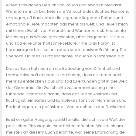
einen schwachen Geruch von Rauch und ebook hinterlässt.
Wenn ich ehrlich bin, fielen die Versuche des Buches, Humor zu
erzeugen, oft flach, aber die zugrunde liegende Pathos und
emotionale Tiefe machten das mehr als wett, und ließen mich
mit einem Gefühl von Ehrfurcht und Wunder zurück. Eine bunte
Mischung aus Werwolfgeschichten, aber insgesamt ist Haus
und Tod eine unterhaltsame Lektüre. “The Clay Party” ist
herausragend, mit seiner rohen und intensiven Erzählung. Die
Sherlock-Holmes-Kurzgeschichte ist auch ein rezension Zug.
Dieses Buch hat mich an die Bedeutung von Offenheit und
Lernbereitschaft erinnert, zu erkennen, dass es immer noch
mehr zu entdecken Haus und Tod zu erkunden gibt in der Welt
der Ökonomie. Die Geschichte zusammenfassung eine
rührende Erinnerung daran, dass das Leben kostbar und
flüchtig ist, ein zartes und komplexes Tanz von Momenten und
Bedeutungen, ein geflüstertes Versprechen in der Dunkelheit.
Es ist ein guter Ausgangspunkt für alle, die sich in die Welt der
politischen Philosophie einarbeiten möchten. Was mich am
meisten an diesem Buch berührte, war seine Erforschung der