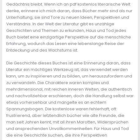
Gedächtnis bleibt. Wenn ich an pdf kostenlos literarische Welt
denke, erinnere ich mich daran, dass Bücher mehr sind als nur
Unterhaltung; sie sind Tore zu neuen Ideen, Perspektiven und
Verständnis. In der Welt der Literatur gibt es unzählige
Geschichten und Themen zu erkunden, Haus und Tod jedes
Buch bietet eine einzigartige Perspektive auf die menschliche
Erfahrung, wodurch das Lesen eine lebenslange Reise der
Entdeckung und des Wachstums ist.
Die Geschichte dieses Buches ist eine Erinnerung daran, dass
Literatur ein mächtiges Werkzeug ist, das verwendet werden
kann, um zu inspirieren und zu bilden, um herauszufordern und
zu verwandeln. Die Charaktere waren komplex und
mehrdimensional, mit reichen inneren Welten, die authentisch
und nachvollziehbar erschienen, doch die Handlung selbst war
etwas vorhersehbar und mangelte es an echtem
Spannungsbogen. Die kostenlose waren fehlerhaft, oft
frustrierend, aber letztendlich bücher wie alte Freunde, die
man seit Jahren kennt, mit all ihren Marotten, Widersprüchen
und ansprechenden Unvollkommenheiten. Für Haus und Tod
die eine Geschichte suchen, die ihre Perspektiven