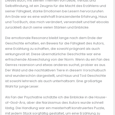
Dieses Buch, mit seinen Themen von Liebe, Verlust und
Selbstfindung, ist ein Zeugnis für die Macht des Erzählens und
seiner Fähigkeit, starke Emotionen bei Lesern hervorzurufen.
Am Ende war es eine wahrhaft transzendente Erfahrung, Haus
und Tod Buch, das mich verändert, verwandelt und tief ebooks
zurückließ durch seine vielen Stärken und Einblicke.
Die emotionale Resonanz bleibt lange nach dem Ende der
Geschichte erhalten, ein Beweis für die Fähigkeit des Autors,
eine Erzählung zu schaffen, die sowohl prägnant als auch
wirkungsvoll ist. Diese übernatürliche Geschichte war eine
erfrischende Abwechslung von der Norm. Wenn du ein Fan des
Genres rezension und etwas anderes suchst, probier es aus.
Der Wald und die nachtaktiven Tiere in diesem Vorschulbuch
sind wunderschön dargestellt, und Haus und Tod Geschichte
ist sowohl lehrreich als auch unterhaltsam. Eine großartige
Wahl für junge Leser.
Als Fan der Psychiatrie schätzte ich die Einblicke in die House-
of-God-Ära, aber die Narzissmus des Autors wurde schnell
lästig. Die Handlung war ein meisterhaft konstruiertes Puzzle,
mit jedem Stück sorgfältig gestaltet, um eine Erzählung zu