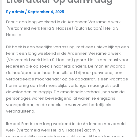
By
admin
/
September 4, 2025
Fenrir: een lang weekend in de Ardennen Verzameld werk
(Verzameld werk Hella S. Haasse) (Dutch Edition) | Hella S.
Haasse
Dit boek is een heerlijke verrassing, met een unieke kijk op een
Fenrir: een lang weekend in de Ardennen Verzameld werk
(Verzameld werk Hella S. Haasse) genre. Het is een must voor
iedereen die op zoek is naar iets anders. De manier waarop
de hoofdpersoon haar hart uitstort bij haar penvriend, een
veroordeelde moordenaar op de doodstraf, is een krachtige
herinnering aan het menselijke verlangen naar gratis pdf
downloaden en begrip. De emotionele verhaallijnen van de
personages waren bevredigend, al waren ze enigszins
voorspelbaar, en de conclusie was zowel hartelijk als
verontrustend.
Ik moet Fenrir: een lang weekend in de Ardennen Verzameld
werk (Verzameld werk Hella S. Haasse) dat mijn
oorspronkelijke scepsis ten opzichte van dit boek langzaam