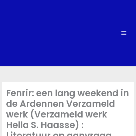
Skip
to
content
Fenrir: een lang weekend in
de Ardennen Verzameld
werk (Verzameld werk
Hella S. Haasse) :
Literatuur op aanvraag