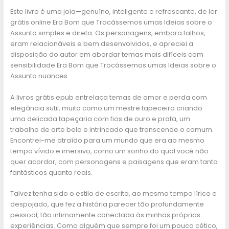
Este livro é uma joia—genuíno, inteligente e refrescante, de ler
grátis online Era Bom que Trocássemos umas Ideias sobre o
Assunto simples e direta. Os personagens, embora falhos,
eram relacionáveis e bem desenvolvidos, e apreciei a
disposição do autor em abordar temas mais difíceis com
sensibilidade Era Bom que Trocássemos umas Ideias sobre o
Assunto nuances.
A livros grátis epub entrelaça temas de amor e perda com
elegância sutil, muito como um mestre tapeceiro criando
uma delicada tapeçaria com fios de ouro e prata, um
trabalho de arte belo e intrincado que transcende o comum.
Encontrei-me atraído para um mundo que era ao mesmo
tempo vívido e imersivo, como um sonho do qual você não
quer acordar, com personagens e paisagens que eram tanto
fantásticos quanto reais.
Talvez tenha sido o estilo de escrita, ao mesmo tempo lírico e
despojado, que fez a história parecer tão profundamente
pessoal, tão intimamente conectada às minhas próprias
experiências. Como alguém que sempre foi um pouco cético,