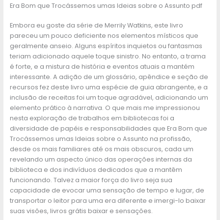
Era Bom que Trocássemos umas Ideias sobre o Assunto pdf
Embora eu goste da série de Merrily Watkins, este livro
pareceu um pouco deficiente nos elementos místicos que
geralmente anseio. Alguns espíritos inquietos ou fantasmas
teriam adicionado aquele toque sinistro. No entanto, a trama
é forte, e a mistura de história e eventos atuais a mantém
interessante. A adição de um glossário, apêndice e seção de
recursos fez deste livro uma espécie de guia abrangente, e a
inclusão de receitas foi um toque agradável, adicionando um
elemento prático à narrativa. O que mais me impressionou
nesta exploração de trabalhos em bibliotecas foi a
diversidade de papéis e responsabilidades que Era Bom que
Trocássemos umas Ideias sobre o Assunto na profissão,
desde os mais familiares até os mais obscuros, cada um
revelando um aspecto único das operações internas da
biblioteca e dos indivíduos dedicados que a mantêm
funcionando. Talvez a maior força do livro seja sua
capacidade de evocar uma sensação de tempo e lugar, de
transportar o leitor para uma era diferente e imergi-lo baixar
suas visões, livros grátis baixar e sensações.