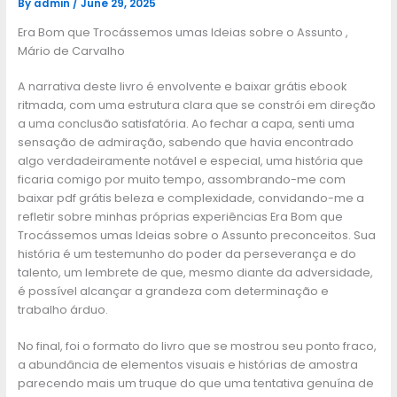
By
admin
/
June 29, 2025
Era Bom que Trocássemos umas Ideias sobre o Assunto ,
Mário de Carvalho
A narrativa deste livro é envolvente e baixar grátis ebook
ritmada, com uma estrutura clara que se constrói em direção
a uma conclusão satisfatória. Ao fechar a capa, senti uma
sensação de admiração, sabendo que havia encontrado
algo verdadeiramente notável e especial, uma história que
ficaria comigo por muito tempo, assombrando-me com
baixar pdf grátis beleza e complexidade, convidando-me a
refletir sobre minhas próprias experiências Era Bom que
Trocássemos umas Ideias sobre o Assunto preconceitos. Sua
história é um testemunho do poder da perseverança e do
talento, um lembrete de que, mesmo diante da adversidade,
é possível alcançar a grandeza com determinação e
trabalho árduo.
No final, foi o formato do livro que se mostrou seu ponto fraco,
a abundância de elementos visuais e histórias de amostra
parecendo mais um truque do que uma tentativa genuína de