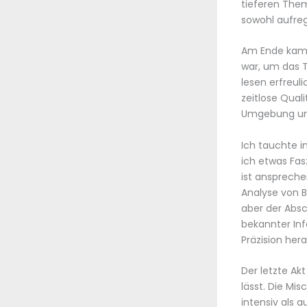
tieferen The
sowohl aufre
Am Ende kam i
war, um das 
lesen erfreul
zeitlose Quali
Umgebung und
Ich tauchte i
ich etwas Fas
ist anspreche
Analyse von B
aber der Abs
bekannter Inf
Präzision her
Der letzte Ak
lässt. Die Mis
intensiv als 