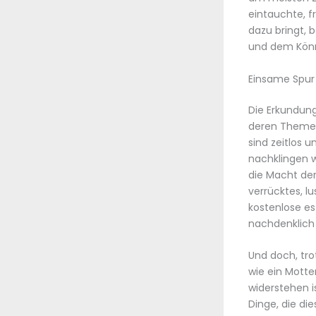
eintauchte, f
dazu bringt, 
und dem Könne
Einsame Spur
Die Erkundun
deren Themen
sind zeitlos u
nachklingen w
die Macht der
verrücktes, l
kostenlose es
nachdenklich
Und doch, tro
wie ein Motte
widerstehen is
Dinge, die di