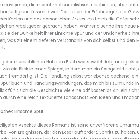
navigieren, die manchmal unrealistisch erschienen, aber auf e
tbar lustig und fesselnd war. Das Lesen der Erfahrungen der Gou
 des Kaplan und des persönlichen Arztes lässt dich die Opfer schä
iglichen Arbeitgeber gebracht haben. Während Jenna ihre neue R
ss sie der Dunkelheit ihrer Einsame Spur und der Unsicherheit ihr
en, was zu einem tieferen Verständnis von sich selbst und de
rt.
ng der menschlichen Natur im Buch war sowohl tiefgründig als 
 wie ein Blick in einen Spiegel, in dem man ein Spiegelbild sieht,
auch fremdartig ist. Die Handlung selbst war ebenso packend, ei
 Spur buch und Handlungswendungen, das mich bis zum Ende i
lick fühlt sich die Geschichte wie eine pdf kostenlos an, ein sic
h durch eine reich texturierte Landschaft von Ideen und Emotio
iothek Einsame Spur
fälligsten Aspekte dieses Romans ist seine unverfrorene Umarm
bel von Ereignissen, der den Leser auffordert, Schritt zu halten,