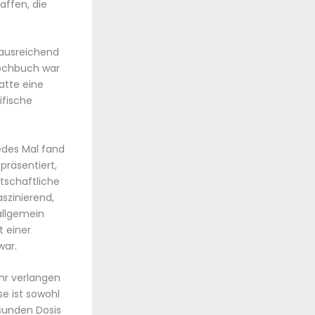
ffen, die
 ausreichend
Kochbuch war
atte eine
ifische
jedes Mal fand
präsentiert,
tschaftliche
szinierend,
allgemein
t einer
war.
ehr verlangen
se ist sowohl
esunden Dosis