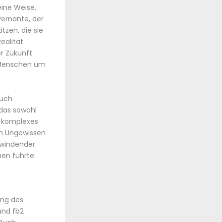
ine Weise,
vernante, der
tzen, die sie
ealität
er Zukunft
n Menschen um
auch
 das sowohl
n komplexes
m Ungewissen
h windender
nen führte.
ung des
 und fb2