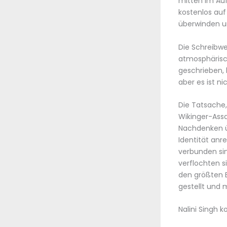
mitten im Auf
kostenlos auf 
überwinden 
Die Schreibwe
atmosphärisch
geschrieben, 
aber es ist n
Die Tatsache,
Wikinger-Assa
Nachdenken üb
Identität anr
verbunden sin
verflochten s
den größten E
gestellt und
Nalini Singh 