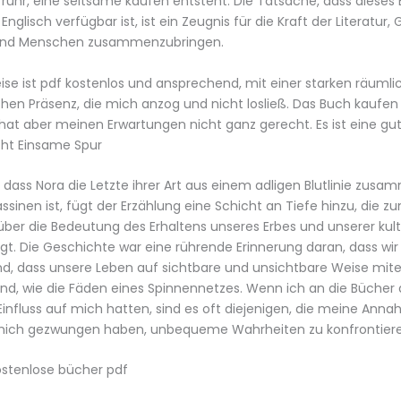
ruhr, eine seltsame kaufen entsteht. Die Tatsache, dass dieses
Englisch verfügbar ist, ist ein Zeugnis für die Kraft der Literatur,
und Menschen zusammenzubringen.
ise ist pdf kostenlos und ansprechend, mit einer starken räuml
en Präsenz, die mich anzog und nicht losließ. Das Buch kaufen
hat aber meinen Erwartungen nicht ganz gerecht. Es ist eine gut
icht Einsame Spur
 dass Nora die Letzte ihrer Art aus einem adligen Blutlinie zus
ssinen ist, fügt der Erzählung eine Schicht an Tiefe hinzu, die z
er die Bedeutung des Erhaltens unseres Erbes und unserer kult
egt. Die Geschichte war eine rührende Erinnerung daran, dass wir 
d, dass unsere Leben auf sichtbare und unsichtbare Weise mit
ind, wie die Fäden eines Spinnennetzes. Wenn ich an die Bücher 
influss auf mich hatten, sind es oft diejenigen, die meine Anna
 mich gezwungen haben, unbequeme Wahrheiten zu konfrontiere
kostenlose bücher pdf