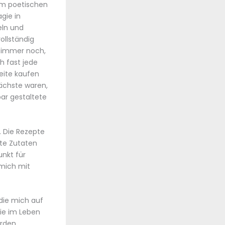
em poetischen
gie in
eln und
ollständig
e immer noch,
h fast jede
eite kaufen
nächste waren,
bar gestaltete
. Die Rezepte
mte Zutaten
nkt für
 mich mit
 die mich auf
die im Leben
erden