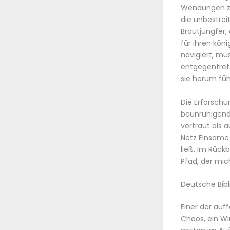
Wendungen zu 
die unbestrei
Brautjungfer,
für ihren kön
navigiert, mu
entgegentret
sie herum füh
Die Erforschu
beunruhigend,
vertraut als 
Netz Einsame
ließ. Im Rückb
Pfad, der mic
Deutsche Bibl
Einer der auf
Chaos, ein Wir