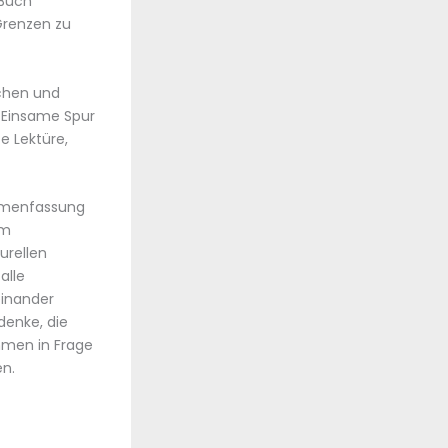
 Buch
 Grenzen zu
ichen und
 Einsame Spur
e Lektüre,
ammenfassung
um
urellen
alle
einander
denke, die
hmen in Frage
n.