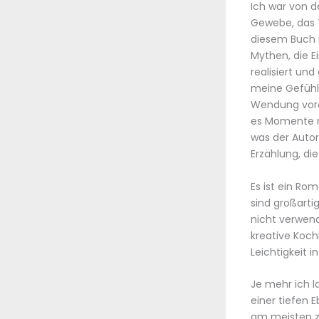
Ich war von 
Gewebe, das 
diesem Buch i
Mythen, die E
realisiert un
meine Gefühle
Wendung vorau
es Momente re
was der Autor
Erzählung, di
Es ist ein Ro
sind großarti
nicht verwen
kreative Koch
Leichtigkeit 
Je mehr ich l
einer tiefen 
am meisten z