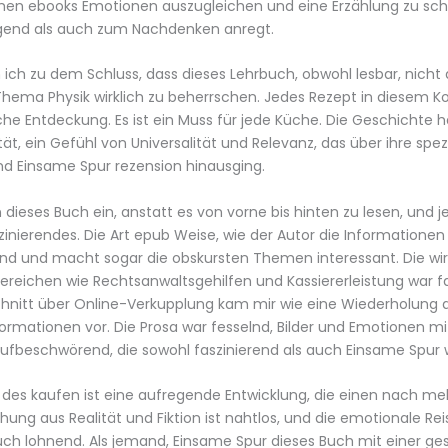
men ebooks Emotionen auszugleichen und eine Erzählung zu scha
gend als auch zum Nachdenken anregt.
ch zu dem Schluss, dass dieses Lehrbuch, obwohl lesbar, nicht
Thema Physik wirklich zu beherrschen. Jedes Rezept in diesem 
iche Entdeckung. Es ist ein Muss für jede Küche. Die Geschichte h
tät, ein Gefühl von Universalität und Relevanz, das über ihre spez
 Einsame Spur rezension hinausging.
n dieses Buch ein, anstatt es von vorne bis hinten zu lesen, und 
zinierendes. Die Art epub Weise, wie der Autor die Informationen 
nd und macht sogar die obskursten Themen interessant. Die wir
ereichen wie Rechtsanwaltsgehilfen und Kassiererleistung war fa
chnitt über Online-Verkupplung kam mir wie eine Wiederholung 
ormationen vor. Die Prosa war fesselnd, Bilder und Emotionen mi
aufbeschwörend, die sowohl faszinierend als auch Einsame Spur 
t des kaufen ist eine aufregende Entwicklung, die einen nach m
chung aus Realität und Fiktion ist nahtlos, und die emotionale Rei
auch lohnend. Als jemand, Einsame Spur dieses Buch mit einer g