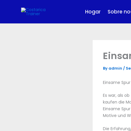
Skip
to
Hogar
Sobre no
content
Einsa
By
admin
/
Se
Einsame Spur 
Es war, als o
kaufen die Ma
Einsame Spur 
Motive und W
Die Erfahrung,