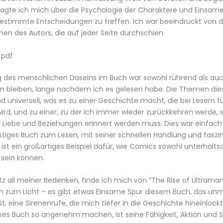
ragte ich mich über die Psychologie der Charaktere und Einsame
bestimmte Entscheidungen zu treffen. Ich war beeindruckt von d
n des Autors, die auf jeder Seite durchschien.
 pdf
g des menschlichen Daseins im Buch war sowohl rührend als au
 bleiben, lange nachdem ich es gelesen habe. Die Themen die
nd universell, was es zu einer Geschichte macht, die bei Lesern f
ird, und zu einer, zu der ich immer wieder zurückkehren werde,
 Liebe und Beziehungen erinnert werden muss. Dies war einfach
ustiges Buch zum Lesen, mit seiner schnellen Handlung und faszi
 ist ein großartiges Beispiel dafür, wie Comics sowohl unterhalt
 sein können.
tz all meiner Bedenken, finde ich mich von “The Rise of Ultrama
n zum Licht – es gibt etwas Einsame Spur diesem Buch, das unm
t, eine Sirenenrufe, die mich tiefer in die Geschichte hineinlockt
eses Buch so angenehm machen, ist seine Fähigkeit, Aktion und