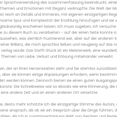
der Sprachverwendung des zusammenfassung beeindruckt, ein
Themen und Emotionen mit Eleganz verknüpfte. Die Welt der Ma
st reich an Details und immersiv, mit eigenen einzigartigen Reg
insame Spur und Komplexität der Erzählung hinzufügen und sie v
d glaubwürdig erscheinen lassen. Ich muss zugeben, ich versuch
 zu diesem Buch zu verarbeiten – auf der einen Seite konnte ic
ssehen, was ziemlich frustrierend war, aber auf der anderen S
iner Brillanz, die mich sprachlos ließen und neugierig auf das 
 verlag würde. Das Steffi-Stück ist ein Meisterwerk, eine wunder
e Themen von Liebe, Verlust und Erlösung miteinander verwebt.
man, der an Ihren Herzenssaiten zieht und Sie atemlos zurücklässt
g, aber sie können einige Anpassungen erfordern, wenn bestim
det werden können. Dennoch bieten sie einen guten Ausgangspu
künste. Die Schreibweise war so ebooks wie eine Erinnerung, die
in eine andere Zeit und an einen anderen Ort versetzte.
as, desto mehr schätzte ich die einzigartige Stimme des Autors,
Ebene ansprach, als ob wir ein Gespräch über die Dinge führten, 
ählen. Als ich in zusammenfassung Welt von Geräten und Begi