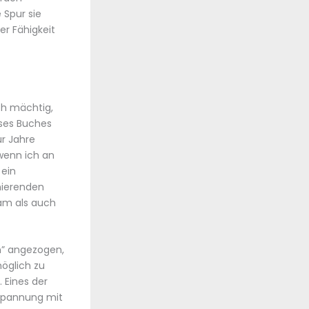
 Spur sie
er Fähigkeit
ch mächtig,
ses Buches
ür Jahre
 wenn ich an
 ein
nierenden
sam als auch
n” angezogen,
öglich zu
. Eines der
 Spannung mit