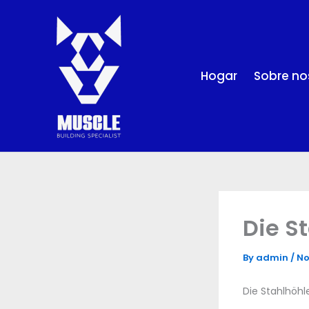
Skip
to
content
Hogar
Sobre no
Die S
By
admin
/
No
Die Stahlhöhl