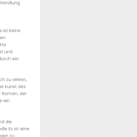
r Handlung
 ist keine
ten
tte
ät und
durch ein
ch zu wirken,
ie Kunst des
er Roman, der
e ein
nd die
le Es ist eine
ngen zu