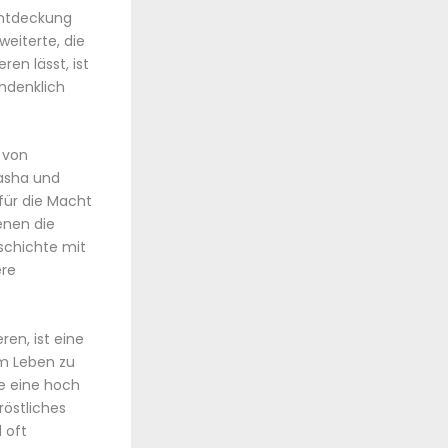
tentdeckung
eiterte, die
ren lässt, ist
hdenklich
 von
tasha und
für die Macht
enen die
schichte mit
ere
en, ist eine
um Leben zu
be eine hoch
röstliches
 oft