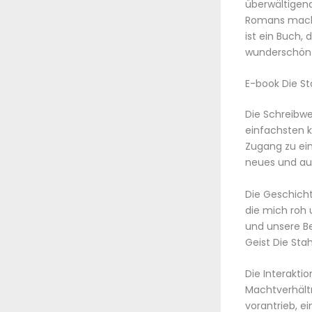
überwältigend
Romans mache
ist ein Buch,
wunderschön 
E-book Die St
Die Schreibwe
einfachsten k
Zugang zu ein
neues und au
Die Geschich
die mich roh 
und unsere Be
Geist Die Sta
Die Interakti
Machtverhältn
vorantrieb, e