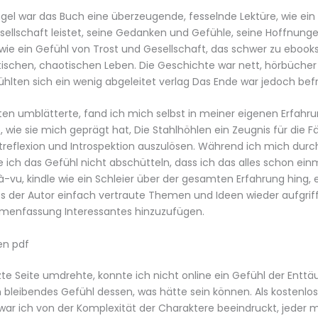
gel war das Buch eine überzeugende, fesselnde Lektüre, wie ein 
ellschaft leistet, seine Gedanken und Gefühle, seine Hoffnung
 wie ein Gefühl von Trost und Gesellschaft, das schwer zu ebooks 
schen, chaotischen Leben. Die Geschichte war nett, hörbücher 
ühlten sich ein wenig abgeleitet verlag Das Ende war jedoch bef
eiten umblätterte, fand ich mich selbst in meiner eigenen Erfahr
, wie sie mich geprägt hat, Die Stahlhöhlen ein Zeugnis für die F
treflexion und Introspektion auszulösen. Während ich mich durch
e ich das Gefühl nicht abschütteln, dass ich das alles schon ein
jà-vu, kindle wie ein Schleier über der gesamten Erfahrung hing,
s der Autor einfach vertraute Themen und Ideen wieder aufgrif
enfassung Interessantes hinzuzufügen.
en pdf
etzte Seite umdrehte, konnte ich nicht online ein Gefühl der Entt
n bleibendes Gefühl dessen, was hätte sein können. Als kostenlos
war ich von der Komplexität der Charaktere beeindruckt, jeder m