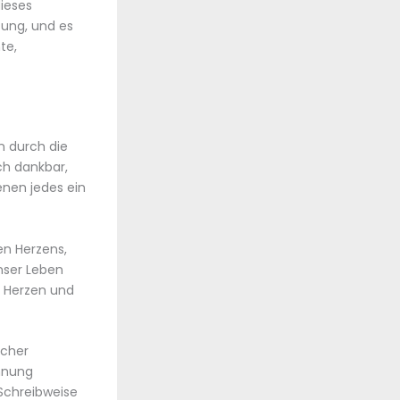
dieses
ung, und es
te,
n durch die
ch dankbar,
enen jedes ein
en Herzens,
unser Leben
m Herzen und
ücher
annung
 Schreibweise