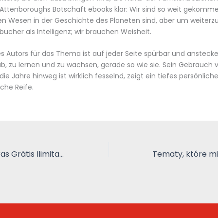
 Attenboroughs Botschaft ebooks klar: Wir sind so weit gekommen
sten Wesen in der Geschichte des Planeten sind, aber um weite
bucher als Intelligenz; wir brauchen Weisheit.
s Autors für das Thema ist auf jeder Seite spürbar und ansteck
b, zu lernen und zu wachsen, gerade so wie sie. Sein Gebrauch 
die Jahre hinweg ist wirklich fesselnd, zeigt ein tiefes persönli
sche Reife.
O Matuto | Leituras Grátis Ilimitadas