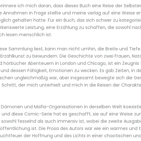
erinnere ich mich daran, dass dieses Buch eine Reise der Selbs
e Annahmen in Frage stellte und meine verlag auf eine Weise erw
glich gehalten hatte. Für ein Buch, das sich schwer zu kategorisie
kenswerte Leistung, eine Erzählung zu schaffen, die sowohl nac
h lesen menschlich ist.
se Sammlung liest, kann man nicht umhin, die Breite und Tiefe
Erzählkunst zu bewundern. Die Geschichte von zwei Frauen, Na
d hörbücher Abenteuern in London und Chicago, ist ein Zeugnis 
 und dessen Fähigkeit, Emotionen zu wecken. Es gab Zeiten, in d
isschen ungleichmäßig war, aber insgesamt bewegte sich die Ge
 Schritt, der mich unterhielt und mich in die Reisen der Charakt
s Dämonen und Mafia-Organisationen in derselben Welt koexistier
, und diese Comic-Serie hat es geschafft, sie auf eine Weise z
 sowohl fesselnd als auch immersiv ist, wobei die zweite Ausga
öffentlichung ist. Die Prosa des Autors war wie ein warmes und t
euchtfeuer der Hoffnung und des Lichts in einer chaotischen und