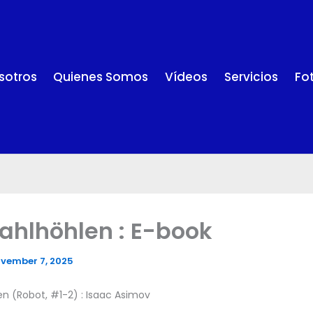
sotros
Quienes Somos
Vídeos
Servicios
Fo
tahlhöhlen : E-book
vember 7, 2025
en (Robot, #1-2) : Isaac Asimov