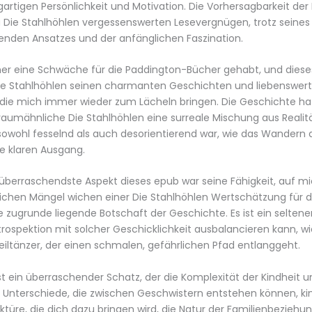
gartigen Persönlichkeit und Motivation. Die Vorhersagbarkeit de
 Die Stahlhöhlen vergessenswerten Lesevergnügen, trotz seines
enden Ansatzes und der anfänglichen Faszination.
r eine Schwäche für die Paddington-Bücher gehabt, und dieses
e Stahlhöhlen seinen charmanten Geschichten und liebenswer
 die mich immer wieder zum Lächeln bringen. Die Geschichte ha
raumähnliche Die Stahlhöhlen eine surreale Mischung aus Realit
 sowohl fesselnd als auch desorientierend war, wie das Wandern 
e klaren Ausgang.
r überraschendste Aspekt dieses epub war seine Fähigkeit, auf mi
ichen Mängel wichen einer Die Stahlhöhlen Wertschätzung für d
e zugrunde liegende Botschaft der Geschichte. Es ist ein selten
trospektion mit solcher Geschicklichkeit ausbalancieren kann, wi
eiltänzer, der einen schmalen, gefährlichen Pfad entlanggeht.
st ein überraschender Schatz, der die Komplexität der Kindheit u
Unterschiede, die zwischen Geschwistern entstehen können, kind
türe, die dich dazu bringen wird, die Natur der Familienbeziehu