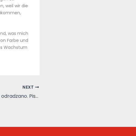
, weil wir die
rzukommen,
end, was mich
von Farbe und
ches Wachstum
NEXT
Tematy, które mi odradzano. Pisma etnograficzne rozproszone | Ebook