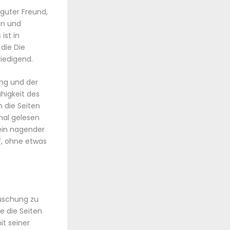
guter Freund,
en und
ist in
die Die
riedigend.
ung und der
ähigkeit des
 die Seiten
mal gelesen
 ein nagender
f, ohne etwas
äuschung zu
e die Seiten
it seiner