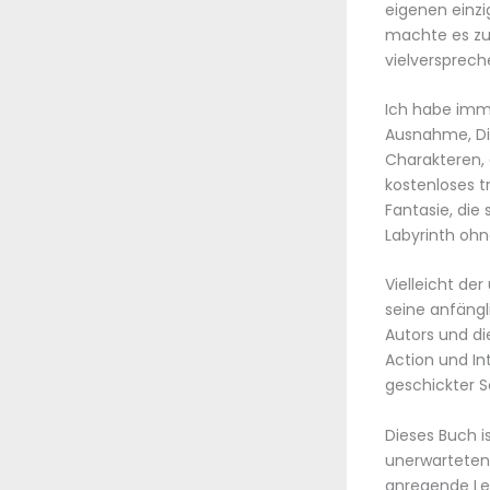
eigenen einzi
machte es zu
vielversprech
Ich habe imme
Ausnahme, Di
Charakteren,
kostenloses t
Fantasie, die
Labyrinth ohn
Vielleicht de
seine anfängl
Autors und di
Action und In
geschickter S
Dieses Buch i
unerwarteten 
anregende Lek