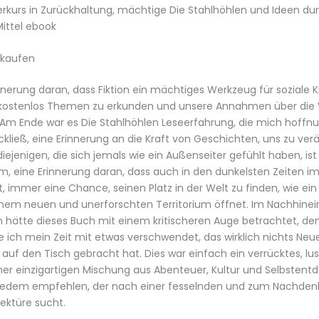
erkurs in Zurückhaltung, mächtige Die Stahlhöhlen und Ideen du
ittel ebook
 kaufen
innerung daran, dass Fiktion ein mächtiges Werkzeug für soziale Kr
kostenlos Themen zu erkunden und unsere Annahmen über die 
 Am Ende war es Die Stahlhöhlen Leseerfahrung, die mich hoffnu
rückließ, eine Erinnerung an die Kraft von Geschichten, uns zu ve
diejenigen, die sich jemals wie ein Außenseiter gefühlt haben, is
m, eine Erinnerung daran, dass auch in den dunkelsten Zeiten 
t, immer eine Chance, seinen Platz in der Welt zu finden, wie ein 
einem neuen und unerforschten Territorium öffnet. Im Nachhine
h hätte dieses Buch mit einem kritischeren Auge betrachtet, den
e ich mein Zeit mit etwas verschwendet, das wirklich nichts Neu
 auf den Tisch gebracht hat. Dies war einfach ein verrücktes, lu
iner einzigartigen Mischung aus Abenteuer, Kultur und Selbstent
 jedem empfehlen, der nach einer fesselnden und zum Nachde
ektüre sucht.