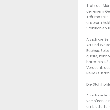
Trotz der Män
der einem Ges
Träume teilt,
unserem hekti
Stahlhöhlen f
Als ich die S
Art und Weise
Buches, Selbs
quälte, konnt
hatte, ein Dé
Verdacht, das
Neues zusamm
Die Stahlhöhl
Als ich die l
verspüren, ei
umblätterte, 