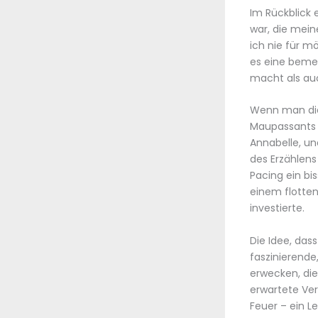
Im Rückblick 
war, die mein
ich nie für mö
es eine bemer
macht als auc
Wenn man die
Maupassants 
Annabelle, un
des Erzählens
Pacing ein b
einem flotten
investierte.
Die Idee, das
faszinierende
erwecken, die
erwartete Ver
Feuer – ein L