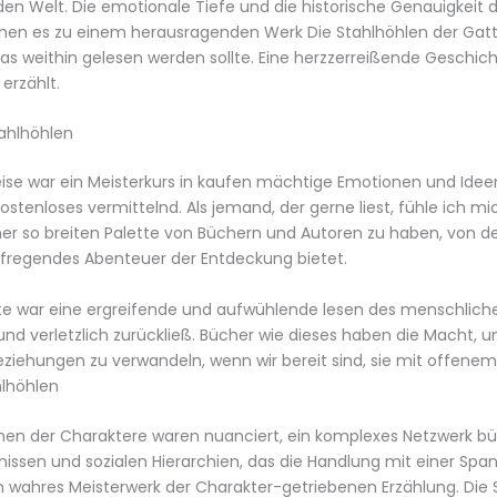
en Welt. Die emotionale Tiefe und die historische Genauigkeit 
n es zu einem herausragenden Werk Die Stahlhöhlen der Gatt
 das weithin gelesen werden sollte. Eine herzzerreißende Geschich
erzählt.
ahlhöhlen
ise war ein Meisterkurs in kaufen mächtige Emotionen und Idee
ostenloses vermittelnd. Als jemand, der gerne liest, fühle ich mi
er so breiten Palette von Büchern und Autoren zu haben, von d
fregendes Abenteuer der Entdeckung bietet.
te war eine ergreifende und aufwühlende lesen des menschlich
und verletzlich zurückließ. Bücher wie dieses haben die Macht, 
ziehungen zu verwandeln, wenn wir bereit sind, sie mit offene
hlhöhlen
onen der Charaktere waren nuanciert, ein komplexes Netzwerk b
issen und sozialen Hierarchien, das die Handlung mit einer Sp
in wahres Meisterwerk der Charakter-getriebenen Erzählung. Die