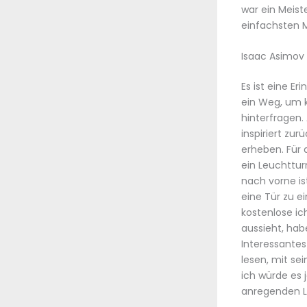
war ein Meist
einfachsten M
Isaac Asimov
Es ist eine Er
ein Weg, um 
hinterfragen.
inspiriert zu
erheben. Für 
ein Leuchttur
nach vorne is
eine Tür zu 
kostenlose ic
aussieht, hab
Interessantes
lesen, mit se
ich würde es
anregenden L