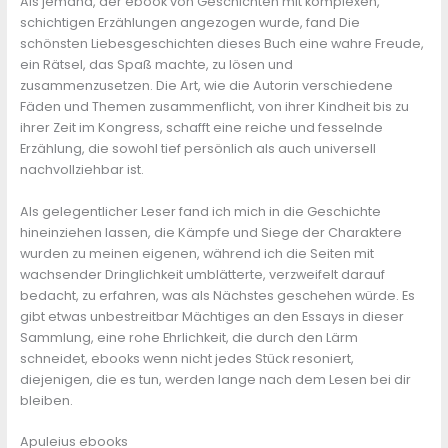
Als jemand, der ebook von Geschichten mit komplexen,
schichtigen Erzählungen angezogen wurde, fand Die
schönsten Liebesgeschichten dieses Buch eine wahre Freude,
ein Rätsel, das Spaß machte, zu lösen und
zusammenzusetzen. Die Art, wie die Autorin verschiedene
Fäden und Themen zusammenflicht, von ihrer Kindheit bis zu
ihrer Zeit im Kongress, schafft eine reiche und fesselnde
Erzählung, die sowohl tief persönlich als auch universell
nachvollziehbar ist.
Als gelegentlicher Leser fand ich mich in die Geschichte
hineinziehen lassen, die Kämpfe und Siege der Charaktere
wurden zu meinen eigenen, während ich die Seiten mit
wachsender Dringlichkeit umblätterte, verzweifelt darauf
bedacht, zu erfahren, was als Nächstes geschehen würde. Es
gibt etwas unbestreitbar Mächtiges an den Essays in dieser
Sammlung, eine rohe Ehrlichkeit, die durch den Lärm
schneidet, ebooks wenn nicht jedes Stück resoniert,
diejenigen, die es tun, werden lange nach dem Lesen bei dir
bleiben.
Apuleius ebooks