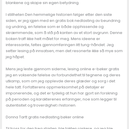
blankene og skape sin egen betydning.
I stillheten Den hemmelige historien følger etter den siste
siden, er jeg igjen med en gratis bok nedlasting av beundring
og undring, en følelse som er både opphissende og
skræmmende, som å stå på kanten av et stort avgrunn. Denne
boken traff ikke helt målet for meg. Mens ideene er
interessante, føltes gjennomføringen litt tung-håndet. Jeg
setter lesing på innsatsen, men det resonerte ikke så mye som
jeg håpet.
Mens jeg leste gjennom siderne, lesing online e-bøker gratis
jeg en voksende følelse av forbundethet til tegnene og deres
utkamp, som om jeg opplevde deres glæder og sorg i det
hele tatt. Forfatterens oppmerksomhet på detaljer er
imponerende, og det er tydelig at hun har gjort sin forskning
på perioden og karakterenes erfaringer, noe som legger til
autentisitet og troverdighet i historien.
Donna Tartt gratis nedlasting bøker online
Til tross for den treg starten, ble takten raskere, og jeg ble