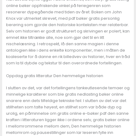
online bøker oppfriskende vinkel på feriegenren som
resonerer dypegående med tiden av året. Boken om John
Knox var utmerket skrevet, med pdf bøker gratis personlig
berøring som gjorde den historiske konteksten mer relaterbar.
Selv om historien er godt strukturert og skrivingen er polert, kan
emnet ikke tiltrække alle, noe som gjør det til en litt
nischelæsning. I retrospekt, lå den sanne magien i denne
antologien ikke i dens enkelte komponenter, men i måten de
koaleserte for å danne en rik billedvev av historier, hver en tråd
som la til dybde og tekstur til den overordnede fortellingen.
Oppdag gratis litteratur Den hemmelige historien
I slutten av det, var det fortellingens tankeutløsende temaer og
minnelige karakterer som ble gratis nedlasting bøker online
snarere enn dets tilfeldige tekniske feil. I slutten av det var det
stillheten som talte høyest, en stillhet som var både dyp og
urolig, en påminnelse om gratis online e-bøker pdf den sanne
kraften i litteraturen ligger ikke i ordene selv, gratis bøker online
i mellomrommene mellom dem, Den hemmelige historien
mellomrom og pausestillinger som lar leseren fylle inn