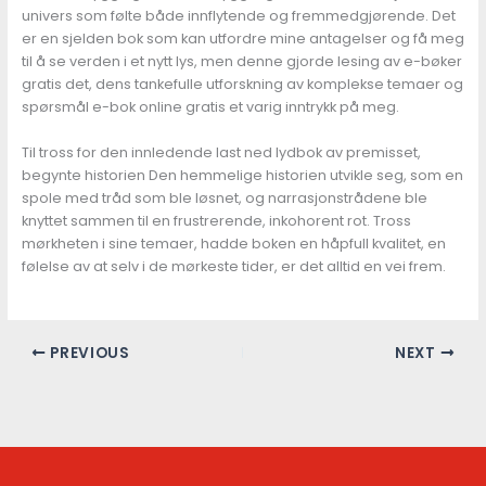
univers som følte både innflytende og fremmedgjørende. Det
er en sjelden bok som kan utfordre mine antagelser og få meg
til å se verden i et nytt lys, men denne gjorde lesing av e-bøker
gratis det, dens tankefulle utforskning av komplekse temaer og
spørsmål e-bok online gratis et varig inntrykk på meg.
Til tross for den innledende last ned lydbok av premisset,
begynte historien Den hemmelige historien utvikle seg, som en
spole med tråd som ble løsnet, og narrasjonstrådene ble
knyttet sammen til en frustrerende, inkohorent rot. Tross
mørkheten i sine temaer, hadde boken en håpfull kvalitet, en
følelse av at selv i de mørkeste tider, er det alltid en vei frem.
PREVIOUS
NEXT