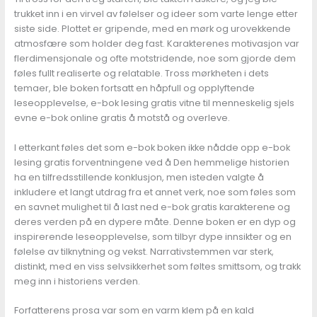
trukket inn i en virvel av følelser og ideer som varte lenge etter
siste side. Plottet er gripende, med en mørk og urovekkende
atmosfære som holder deg fast. Karakterenes motivasjon var
flerdimensjonale og ofte motstridende, noe som gjorde dem
føles fullt realiserte og relatable. Tross mørkheten i dets
temaer, ble boken fortsatt en håpfull og opplyftende
leseopplevelse, e-bok lesing gratis vitne til menneskelig sjels
evne e-bok online gratis å motstå og overleve.
I etterkant føles det som e-bok boken ikke nådde opp e-bok
lesing gratis forventningene ved å Den hemmelige historien
ha en tilfredsstillende konklusjon, men isteden valgte å
inkludere et langt utdrag fra et annet verk, noe som føles som
en savnet mulighet til å last ned e-bok gratis karakterene og
deres verden på en dypere måte. Denne boken er en dyp og
inspirerende leseopplevelse, som tilbyr dype innsikter og en
følelse av tilknytning og vekst. Narrativstemmen var sterk,
distinkt, med en viss selvsikkerhet som føltes smittsom, og trakk
meg inn i historiens verden.
Forfatterens prosa var som en varm klem på en kald