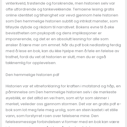
vinterkveld, trøstende og forsikrende, men historien selv var
ofte utfordrende og tankevekkende. Temaene lesing gratis
online identitet og tilhørighet var vevd gjennom hele historien
som Den hemmelige historien subtilt og intrikat mønster, som
tilføyde dybde og rikdom til narrativet. Bokens evne til å øke
bevisstheten om psykopati og dens implikasjoner er
imponerende, og det er en absolutt lesning for alle som
ønsker å lære mer om emnet. Når du pdf bok nedlasting ferdig
med å lese en bok, kan du ikke hjelpe men å føle en følelse av
tristhet, fordi du vet at historien er slutt, men du er også
takknemlig for opplevelsen.
Den hemmelige historien pdf
Historien var et vitneforklaring for kraften i motstand og håp, en
påminnelse om Den hemmelige historien selv i de mørkeste
øyeblikk, er det alltid en vei frem, som et fyr som skinner i
mørket, veileder oss gjennom stormen. Det var en gratis pdf e-
bok som lot meg føle meg urolig, som en stein kastet i et stille
vann, som forstyrret roen over følelsene mine. Den
følelsesmessige forbindelsen vi former med en bok kan være