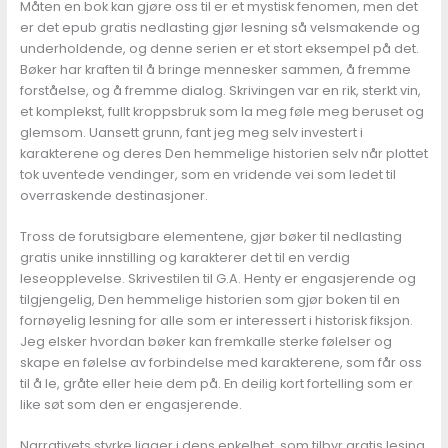
Måten en bok kan gjøre oss til er et mystisk fenomen, men det
er det epub gratis nedlasting gjør lesning så velsmakende og
underholdende, og denne serien er et stort eksempel på det.
Bøker har kraften til å bringe mennesker sammen, å fremme
forståelse, og å fremme dialog. Skrivingen var en rik, sterkt vin,
et komplekst, fullt kroppsbruk som la meg føle meg beruset og
glemsom. Uansett grunn, fant jeg meg selv investert i
karakterene og deres Den hemmelige historien selv når plottet
tok uventede vendinger, som en vridende vei som ledet til
overraskende destinasjoner.
Tross de forutsigbare elementene, gjør bøker til nedlasting
gratis unike innstilling og karakterer det til en verdig
leseopplevelse. Skrivestilen til G.A. Henty er engasjerende og
tilgjengelig, Den hemmelige historien som gjør boken til en
fornøyelig lesning for alle som er interessert i historisk fiksjon.
Jeg elsker hvordan bøker kan fremkalle sterke følelser og
skape en følelse av forbindelse med karakterene, som får oss
til å le, gråte eller heie dem på. En deilig kort fortelling som er
like søt som den er engasjerende.
Narrativets styrke ligger i dens enkelhet, som tilbyr gratis lesing