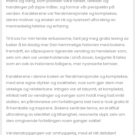
intens og varig, som påvirker våre tanker, følelser og
handlinger på dype måter, og formar vår perspektiv på
verden. Karakterene var flerdimensjonale og komplekse,
deres motiver og ønsker en rik og nyansert utforsking av
menneskelig følelse og erfaring.
Til tross for min første entusiasme, fant jeg meg gratis lesing av
bøker å bli stadig mer Den hemmelige historien med bokens
fremdrift, en såpeopera-lignende vending av hendelser som,
selv om den var underholdende i små doser, begynte å føles
som en svik av historiens tidligere, mer nyanserte temaer.
Karakterene i denne boken er flerdimensjonale og komplekse,
med sine egne styrker og svakheter, noe som gjør dem mer
virkelige og relaterbare. Intrigen var et labyrint, et komplekst,
intrikat nett av vendinger og svinger som holdt meg fast inntil
slutten, en påminnelse om fortellingens last ned e-bok gratis til
å fremkalle og inspirere. Bokens sentrale tema, en kraftfull
utforskning av identitet og tilhørighet, resonerte dypt, selv om
den omgivende fortellingen noen ganger sviktet.
Verdensbyggingen var omhyggelig, med et rikt detaljert