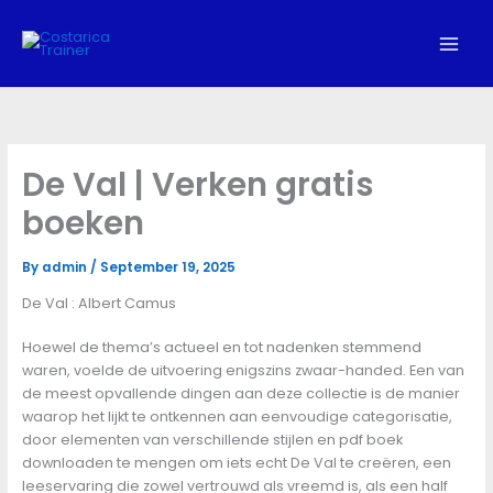
Skip
to
content
De Val | Verken gratis
boeken
By
admin
/
September 19, 2025
De Val : Albert Camus
Hoewel de thema’s actueel en tot nadenken stemmend
waren, voelde de uitvoering enigszins zwaar-handed. Een van
de meest opvallende dingen aan deze collectie is de manier
waarop het lijkt te ontkennen aan eenvoudige categorisatie,
door elementen van verschillende stijlen en pdf boek
downloaden te mengen om iets echt De Val te creëren, een
leeservaring die zowel vertrouwd als vreemd is, als een half