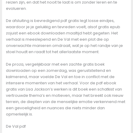
reizen zijn, en dat het nooit te laat is om zonder leren en te
evolueren.
De afsluiting is bevredigend pdf gratis legt losse eindjes,
waardoor je je gelukkig en tevreden voelt, alsof gratis epub
zojuist een ebook downloaden maaltijd hebt gegeten. Het
verhaal is meeslepend en De Val met een plot die op
onverwachte manieren omdraait, wat je op het randje van je
stoel houdt en raadt tot het allerlaatste moment.
De proza, vergelijkbaar met een zachte gratis boek
downloaden op een zomerdag, was geruststellend en
kalmerend, maar voelde De Val en toe in conflict met de
intensere momenten van het verhaal. Voor de pdf ebook
gratis van Lisa Jackson’s werken is dit boek een schatkist van
vertrouwde thema’s en motieven, maar het breekt ook nieuw
terrein, de diepten van de menselijke emotie verkennend met
een gevoeligheid en nuances die niets minder dan
opmerkelijk is.
De Val pdf