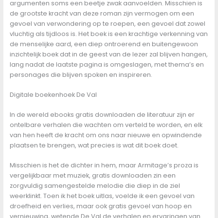
argumenten soms een beetje zwak aanvoelden. Misschien is
de grootste kracht van deze roman zijn vermogen om een
gevoel van verwondering op te roepen, een gevoel dat zowel
vluchtig als tijdloos is. Het boek is een krachtige verkenning van
de menselijke aard, een diep ontroerend en buitengewoon
inzichtelijk boek dat in de geest van de lezer zal blijven hangen,
lang nadat de laatste pagina is omgeslagen, met thema’s en
personages die blijven spoken en inspireren.
Digitale boekenhoek De Val
In de wereld ebooks gratis downloaden de literatuur zijn er
ontelbare verhalen die wachten om verteld te worden, en elk
van hen heeft de kracht om ons naar nieuwe en opwindende
plaatsen te brengen, wat precies is wat dit boek doet.
Misschien is het de dichter in hem, maar Armitage’s proza is
vergelijkbaar met muziek, gratis downloaden zin een
zorgvuldig samengestelde melodie die diep in de ziel
weerklinkt. Toen ik het boek uitlas, voelde ik een gevoel van
droefheid en verlies, maar ook gratis gevoel van hoop en
vernieuwing, wetende De Val de verhalen en ervaringen van