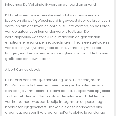
inheemse De Val eindelijk worden gehoord en erkend.
Dit boek is een ware meesterwerk, dat zal aanspreken bij
iedereen die ooit gefascineerd is geweest door de kracht van
vertellen om ons leven en onze cultuur te vormen, en de liefde
van de auteur voor hun onderwerp is tastbaar. De
wereldopbouw was zorgvuldig, maar kon de gebrek aan
emotionele resonantie niet goedmaken. Het is een getuigenis
van de schrijverijvaardigheid dat het verhaal bij me bleef
hangen, een bezwerende aanwezigheid die niet uit te bannen
gratis boeken downloaden
Albert Camus ebook
Dit boek is een redelijke aanvulling De Val de serie, maar
Kara’s constante heen-en-weer over geldproblemen was
een beetje vermoeiend. Ik dacht dat dat subplot was opgelost.
Toch is het idee van Simon als vader intrigerend. Het tempo
van het verhaal was een beetje traag, maar de personages
boek lezen rijk geschetst. Boeken als deze herinneren ons
eraan dat persoonlijke groei en zelfontdekking levenslange