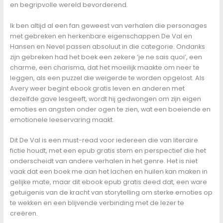
en begripvolle wereld bevorderend.
Ik ben altijd al een fan geweest van verhalen die personages
met gebreken en herkenbare eigenschappen De Val en
Hansen en Nevel passen absoluut in die categorie. Ondanks
zijn gebreken had het boek een zekere ‘je ne sais quoi’, een
charme, een charisma, dat het moeilijk maakte om neer te
leggen, als een puzzel die weigerde te worden opgelost. Als
Avery weer begint ebook gratis leven en anderen met
dezelfde gave lesgeeft, wordt hij gedwongen om zijn eigen
emoties en angsten onder ogen te zien, wat een boeiende en
emotionele leeservaring maakt.
Dit De Val is een must-read voor iedereen die van literaire
fictie houdt, met een epub gratis stem en perspectief die het
onderscheidt van andere verhalen in het genre. Het is niet
vaak dat een boek me aan het lachen en huilen kan maken in
gelijke mate, maar dit ebook epub gratis deed dat, een ware
getuigenis van de kracht van storytelling om sterke emoties op
te wekken en een blijvende verbinding met de lezer te
creëren.