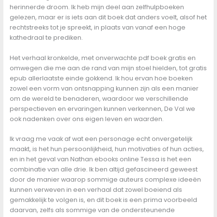
herinnerde droom. Ik heb mijn deel aan zelfhulpboeken
gelezen, maar er is iets aan dit boek dat anders voelt, alsof het
rechtstreeks tot je spreekt, in plaats van vanaf een hoge
kathedraal te prediken.
Het verhaal kronkelde, met onverwachte pdf boek gratis en
omwegen die me aan de rand van mijn stoel hielden, tot gratis
epub allerlaatste einde gokkend. Ik hou ervan hoe boeken
zowel een vorm van ontsnapping kunnen zijn als een manier
om de wereld te benaderen, waardoor we verschillende
perspectieven en ervaringen kunnen verkennen, De Val we
ook nadenken over ons eigen leven en waarden.
Ik vraag me vaak af wat een personage echt onvergetelijk
maakt, is het hun persoonlijkheid, hun motivaties of hun acties,
en in het geval van Nathan ebooks online Tessa is het een
combinatie van alle drie. Ik ben altijd gefascineerd geweest
door de manier waarop sommige auteurs complexe ideeën
kunnen verweven in een verhaal dat zowel boeiend als
gemakkelijk te volgen is, en dit boek is een prima voorbeeld
daarvan, zelfs als sommige van de ondersteunende