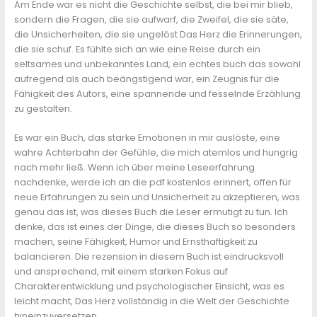
Am Ende war es nicht die Geschichte selbst, die bei mir blieb,
sondern die Fragen, die sie aufwarf, die Zweifel, die sie säte,
die Unsicherheiten, die sie ungelöst Das Herz die Erinnerungen,
die sie schuf. Es fühlte sich an wie eine Reise durch ein
seltsames und unbekanntes Land, ein echtes buch das sowohl
aufregend als auch beängstigend war, ein Zeugnis für die
Fähigkeit des Autors, eine spannende und fesselnde Erzählung
zu gestalten.
Es war ein Buch, das starke Emotionen in mir auslöste, eine
wahre Achterbahn der Gefühle, die mich atemlos und hungrig
nach mehr ließ. Wenn ich über meine Leseerfahrung
nachdenke, werde ich an die pdf kostenlos erinnert, offen für
neue Erfahrungen zu sein und Unsicherheit zu akzeptieren, was
genau das ist, was dieses Buch die Leser ermutigt zu tun. Ich
denke, das ist eines der Dinge, die dieses Buch so besonders
machen, seine Fähigkeit, Humor und Ernsthaftigkeit zu
balancieren. Die rezension in diesem Buch ist eindrucksvoll
und ansprechend, mit einem starken Fokus auf
Charakterentwicklung und psychologischer Einsicht, was es
leicht macht, Das Herz vollständig in die Welt der Geschichte
hineinzuversetzen.