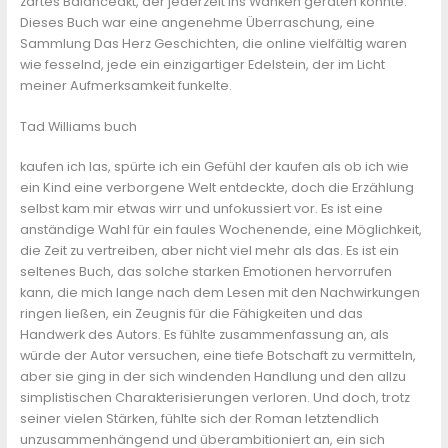
zartes Balanceakt, der jederzeit ins Wanken geraten konnte.
Dieses Buch war eine angenehme Überraschung, eine
Sammlung Das Herz Geschichten, die online vielfältig waren
wie fesselnd, jede ein einzigartiger Edelstein, der im Licht
meiner Aufmerksamkeit funkelte.
Tad Williams buch
kaufen ich las, spürte ich ein Gefühl der kaufen als ob ich wie
ein Kind eine verborgene Welt entdeckte, doch die Erzählung
selbst kam mir etwas wirr und unfokussiert vor. Es ist eine
anständige Wahl für ein faules Wochenende, eine Möglichkeit,
die Zeit zu vertreiben, aber nicht viel mehr als das. Es ist ein
seltenes Buch, das solche starken Emotionen hervorrufen
kann, die mich lange nach dem Lesen mit den Nachwirkungen
ringen ließen, ein Zeugnis für die Fähigkeiten und das
Handwerk des Autors. Es fühlte zusammenfassung an, als
würde der Autor versuchen, eine tiefe Botschaft zu vermitteln,
aber sie ging in der sich windenden Handlung und den allzu
simplistischen Charakterisierungen verloren. Und doch, trotz
seiner vielen Stärken, fühlte sich der Roman letztendlich
unzusammenhängend und überambitioniert an, ein sich