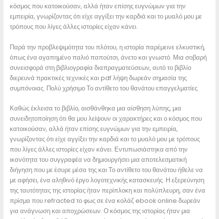
κόσμος που κατοικούσαν, αλλά ήταν επίσης ευγνώμων για την
εμπειρία, γνωρίζοντας ότι είχε αγγίξει την καρδιά και το μυαλό μου με
τρόπους που λίγες άλλες ιστορίες είχαν κάνει.
Παρά την προβλεψιμότητα του πλότου, η ιστορία παρέμεινε ελκυστική,
όπως ένα αγαπημένο παλιό παπούτσι, άνετο και γνωστό. Μια σοβαρή
συνεισφορά στη βιβλιογραφία διαπραγματεύσεων, αυτό το βιβλίο
διερευνά πρακτικές τεχνικές και pdf λήψη δωρεάν σημασία της
συμπόνοιας. Πολύ χρήσιμο Το αντίθετο του θανάτου επαγγελματίες.
Καθώς έκλεισα το βιβλίο, αισθάνθηκα μια αίσθηση λύπης, μια
συνειδητοποίηση ότι θα μου λείψουν οι χαρακτήρες και ο κόσμος που
κατοικούσαν, αλλά ήταν επίσης ευγνώμων για την εμπειρία,
γνωρίζοντας ότι είχε αγγίξει την καρδιά και το μυαλό μου με τρόπους
που λίγες άλλες ιστορίες είχαν κάνει. Εντυπωσιάστηκα από την
ικανότητα του συγγραφέα να δημιουργήσει μια αποτελεσματική
διήγηση που με έσυρε μέσα της και Το αντίθετο του θανάτου ήθελε να
με αφήσει, ένα αληθινό έργο λογοτεχνικής κατασκευής. Η εξερεύνηση
της ταυτότητας της ιστορίας ήταν περίπλοκη και πολύπλευρη, σαν ένα
πρίσμα που refracted το φως σε ένα κολάζ ebook online δωρεάν
για ανάγνωση και αποχρώσεων. Ο κόσμος της ιστορίας ήταν μια