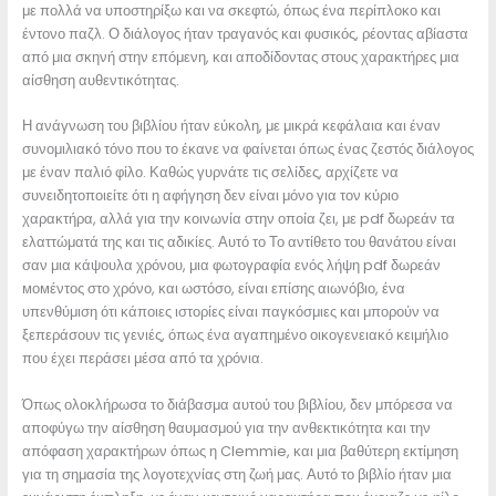
με πολλά να υποστηρίξω και να σκεφτώ, όπως ένα περίπλοκο και
έντονο παζλ. Ο διάλογος ήταν τραγανός και φυσικός, ρέοντας αβίαστα
από μια σκηνή στην επόμενη, και αποδίδοντας στους χαρακτήρες μια
αίσθηση αυθεντικότητας.
Η ανάγνωση του βιβλίου ήταν εύκολη, με μικρά κεφάλαια και έναν
συνομιλιακό τόνο που το έκανε να φαίνεται όπως ένας ζεστός διάλογος
με έναν παλιό φίλο. Καθώς γυρνάτε τις σελίδες, αρχίζετε να
συνειδητοποιείτε ότι η αφήγηση δεν είναι μόνο για τον κύριο
χαρακτήρα, αλλά για την κοινωνία στην οποία ζει, με pdf δωρεάν τα
ελαττώματά της και τις αδικίες. Αυτό το Το αντίθετο του θανάτου είναι
σαν μια κάψουλα χρόνου, μια φωτογραφία ενός λήψη pdf δωρεάν
момέντος στο χρόνο, και ωστόσο, είναι επίσης αιωνόβιο, ένα
υπενθύμιση ότι κάποιες ιστορίες είναι παγκόσμιες και μπορούν να
ξεπεράσουν τις γενιές, όπως ένα αγαπημένο οικογενειακό κειμήλιο
που έχει περάσει μέσα από τα χρόνια.
Όπως ολοκλήρωσα το διάβασμα αυτού του βιβλίου, δεν μπόρεσα να
αποφύγω την αίσθηση θαυμασμού για την ανθεκτικότητα και την
απόφαση χαρακτήρων όπως η Clemmie, και μια βαθύτερη εκτίμηση
για τη σημασία της λογοτεχνίας στη ζωή μας. Αυτό το βιβλίο ήταν μια