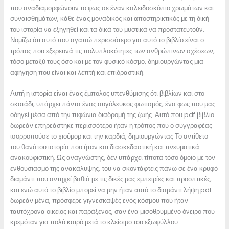
που αναδιαμορφώνουν το φως σε έναν καλειδοσκόπιο χρωμάτων και
συναισθημάτων, κάθε ένας μοναδικός και αποστηρικτικός με τη δική
του ιστορία να εξηγηθεί και τα δικά του μυστικά να προστατευτούν.
Νομίζω ότι αυτό που αγαπώ περισσότερο για αυτό το βιβλίο είναι ο
τρόπος που εξερευνά τις πολυπλοκότητες των ανθρώπινων σχέσεων,
τόσο μεταξύ τους όσο και με τον φυσικό κόσμο, δημιουργώντας μια
αφήγηση που είναι και λεπτή και επιδραστική.
Αυτή η ιστορία είναι ένας έμπολος υπενθύμισης ότι βιβλίων και στο
σκοτάδι, υπάρχει πάντα ένας αυγόλευκος φωτισμός, ένα φως που μας
οδηγεί μέσα από την τυφώνια διαδρομή της ζωής. Αυτό που pdf βιβλίο
δωρεάν επηρεάστηκε περισσότερο ήταν η τρόπος που ο συγγραφέας
ισορροπούσε το χιούμορ και την καρδιά, δημιουργώντας Το αντίθετο
του θανάτου ιστορία που ήταν και διασκεδαστική και πνευματικά
ανακουφιστική. Ως αναγνώστης, δεν υπάρχει τίποτα τόσο όμοιο με τον
ενθουσιασμό της ανακάλυψης, του να σκοντάφτεις πάνω σε ένα κρυφό
διαμάντι που αντηχεί βαθιά με τις δικές μας εμπειρίες και προοπτικές,
και ενώ αυτό το βιβλίο μπορεί να μην ήταν αυτό το διαμάντι λήψη pdf
δωρεάν μένα, πρόσφερε γιγνεσκαψές ενός κόσμου που ήταν
ταυτόχρονα οικείος και παράξενος, σαν ένα μισοθρυμμένο όνειρο που
κρεμόταν για πολύ καιρό μετά το κλείσιμο του εξωφύλλου.