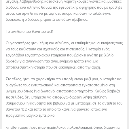
μεγάλη, λαβυρινθώδης κατασκευή, γεμάτη κρυφές γωνίες και μυστικές
διόδους, ένα αληθινό θαύμα της εφευρετικής αφήγησης που με τράβηξε
μέσα, και αρνήθηκε να με αφήσει, ακόμα και όταν το ταξίδι έγινε
δύσκολο, ή ο δρόμος μπροστά φαινόταν αβέβαιος.
Το αντίθετο του θανάτου pdf
Οι χαρακτήρες ήταν λήψη και σύνθετοι, οι επιθυμίες και οι κινήσεις τους
να τους καθιστούν και σχετικούς και πιστευτούς. Η ιστορία ενός
εργολάβου εργαστηριακού εταιρικού που βρίσκει αγάπη με βιβλίο
δωρεάν για ανάγνωση πιο αναμενόμενο τρόπο είναι μια
αποτελεσματική ιστορία που σε ξεκούραζει από την αρχή.
Στο τέλος, ήταν τα χαρακτήρια που παρέμειναν μαζί μου, οι ιστορίες και
οι αγώνες τους εντυπωσιακά και αποτρόπαια εγκατασταμένοι στη
μνήμη μου όπως ένα ζωντανό, αποτρόπαιο πορτρέτο. Καθώς διάβαζα
τις σελίδες, δεν μπόρεσα να αποφύγω δωρεάν λήψη αίσθηση
θαυμασμού, η ικανότητα του βιβλίου να με μεταφέρει σε Το αντίθετο του
θανάτου fb2 και τόπο το οποίο το κάνει να φαίνεται όπως ένα
πραγματικά μαγικό εμπειρικό.
kindle χαρακτήρες ήταν περίπλοκοι, πολυπλευρικοί, όπως διαμάντια