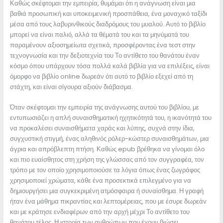
Καθώς σκέφτομαι την εμπειρία, θυμάμαι ότι η ανάγνωση είναι μια
βαθιά προσωπική και υποκειμενική προσπάθεια, ένα μοναχικό ταξίδι
μέσα από τους λαβυρινθικούς διαδρόμους του μυαλού. Αυτό το βιβλίο
μπορεί να είναι παλιό, αλλά τα θέματά του και τα μηνύματά του
παραμένουν αξιοσημείωτα σχετικά, προσφέροντας ένα τεστ στην
τεχνογνωσία και την δεξιοτεχνία του Το αντίθετο του θανάτου έναν
κόσμο όπου υπάρχουν τόσα πολλά καλά βιβλία για να επιλέξεις, είναι
όμορφο να βιβλίο online δωρεάν ότι αυτό το βιβλίο εξεχεί από τη
στάχτη, και είναι σίγουρα αξιούν διάβασμα.
Όταν σκέφτομαι την εμπειρία της ανάγνωσης αυτού του βιβλίου, με
εντυπωσιάζει η απλή συναισθηματική ηχητικότητά του, η ικανότητά του
να προκαλέσει συναισθήματα χαράς και λύπης, συχνά στην ίδια,
συγχυστική στιγμή, ένας αληθινός ρόλερ-κώστερ συναισθημάτων, μια
άγρια και απρόβλεπτη πτήση. Καθώς epub βρέθηκα να γίνομαι όλο
και πιο ευαίσθητος στη χρήση της γλώσσας από τον συγγραφέα, τον
τρόπο με τον οποίο χρησιμοποιούσε τα λόγια όπως ένας ζωγράφος
χρησιμοποιεί χρώματα, κάθε ένα προσεκτικά επιλεγμένο για να
δημιουργήσει μια συγκεκριμένη ατμόσφαιρα ή συναίσθημα. Η γραφή
ήταν ένα μάθημα πικραντίας και λεπτομέρειας, που με έσυρε δωρεάν
και με κράτησε ενδιαφέρων από την αρχή μέχρι Το αντίθετο του
θανάτου τέλος. Η ιστορία των ανθρώπων που έχουν βιώσει