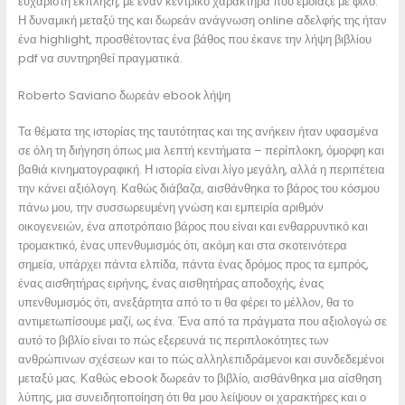
ευχάριστη έκπληξη, με έναν κεντρικό χαρακτήρα που έμοιαζε με φίλο.
Η δυναμική μεταξύ της και δωρεάν ανάγνωση online αδελφής της ήταν
ένα highlight, προσθέτοντας ένα βάθος που έκανε την λήψη βιβλίου
pdf να συντηρηθεί πραγματικά.
Roberto Saviano δωρεάν ebook λήψη
Τα θέματα της ιστορίας της ταυτότητας και της ανήκειν ήταν υφασμένα
σε όλη τη διήγηση όπως μια λεπτή κεντήματα – περίπλοκη, όμορφη και
βαθιά κινηματογραφική. Η ιστορία είναι λίγο μεγάλη, αλλά η περιπέτεια
την κάνει αξιόλογη. Καθώς διάβαζα, αισθάνθηκα το βάρος του κόσμου
πάνω μου, την συσσωρευμένη γνώση και εμπειρία αριθμόν
οικογενειών, ένα αποτρόπαιο βάρος που είναι και ενθαρρυντικό και
τρομακτικό, ένας υπενθυμισμός ότι, ακόμη και στα σκοτεινότερα
σημεία, υπάρχει πάντα ελπίδα, πάντα ένας δρόμος προς τα εμπρός,
ένας αισθητήρας ειρήνης, ένας αισθητήρας αποδοχής, ένας
υπενθυμισμός ότι, ανεξάρτητα από το τι θα φέρει το μέλλον, θα το
αντιμετωπίσουμε μαζί, ως ένα. Ένα από τα πράγματα που αξιολογώ σε
αυτό το βιβλίο είναι το πώς εξερευνά τις περιπλοκότητες των
ανθρώπινων σχέσεων και το πώς αλληλεπιδράμενοι και συνδεδεμένοι
μεταξύ μας. Καθώς ebook δωρεάν το βιβλίο, αισθάνθηκα μια αίσθηση
λύπης, μια συνειδητοποίηση ότι θα μου λείψουν οι χαρακτήρες και ο