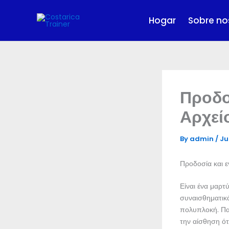
Skip
to
Hogar
Sobre no
content
Προδο
Αρχεί
By
admin
/
Ju
Προδοσία και 
Είναι ένα μαρτ
συναισθηματικά
πολυπλοκή. Πα
την αίσθηση ότ