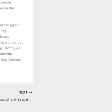
νάγνωση
αι οι πιο
κατάλειψη του
 της
ία της
 αφήνοντάς μας
της θέσης μας
 καναπέ,
 ένας έντονος
NEXT
Cartea iluziilor : Descărcări rapide de cărți