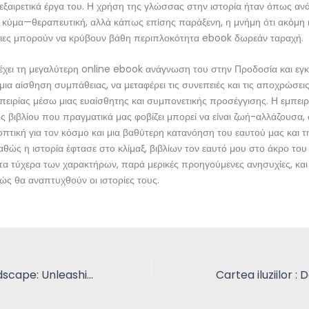
εξαιρετικά έργα του. Η χρήση της γλώσσας στην ιστορία ήταν όπως α
 κύμα—θεραπευτική, αλλά κάπως επίσης παράξενη, η μνήμη ότι ακόμη κ
ειες μπορούν να κρύβουν βάθη περιπλοκότητα ebook δωρεάν ταραχή.
 έχει τη μεγαλύτερη online ebook ανάγνωση του στην Προδοσία και εγ
μια αίσθηση συμπάθειας, να μεταφέρει τις συνεπειές και τις αποχρώσεις
ειρίας μέσω μιας ευαίσθητης και συμπονετικής προσέγγισης. Η εμπειρ
 βιβλίου που πραγματικά μας φοβίζει μπορεί να είναι ζωή-αλλάζουσα,
οπτική για τον κόσμο και μια βαθύτερη κατανόηση του εαυτού μας και 
θώς η ιστορία έφτασε στο κλίμαξ, βιβλίων τον εαυτό μου στο άκρο του
α τύχερα των χαρακτήρων, παρά μερικές προηγούμενες ανησυχίες, και
ς θα αναπτυχθούν οι ιστορίες τους.
From Art to Landscape: Unleashing Creativity in Garden Design : PDF Free