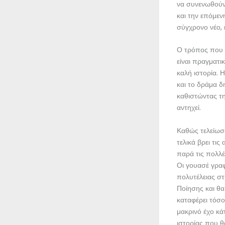
να συνενωθούν
και την επόμεν
σύγχρονο νέο, 
Ο τρόπος που α
είναι πραγματι
καλή ιστορία. 
και το δράμα 
καθιστώντας τ
αντηχεί.
Καθώς τελείωσα
τελικά βρει τις
παρά τις πολλέ
Οι γουασέ γραφ
πολυτέλειας στ
Ποίησης και θα
καταφέρει τόσο
μακρινό έχο κά
ιστορίας που θ