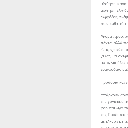
αίσθηση ικανοπ
αίσθηση ελπίδα
εκφράζεις σκέψ
πώς καθιστά τη
Ακόμα προσπαθ
πάντα, αλλά πα
Υπάρχει κάτι π
γελάς, να σκέφτ
αυτό, για όλες
τραγουδάω μαζί
Προδοσία και ε
Υπάρχουν αρκε
της γυναίκας μ
φαίνεται λίγο 
της Προδοσία 
με έλκυσε με τ
την ταυτότητα 