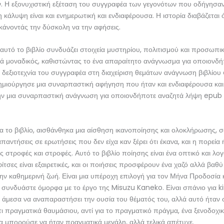
. Η εξονυχιστική εξέταση του συγγραφέα των γεγονότων που οδήγησα
η κάλυψη είναι και ενημερωτική και ενδιαφέρουσα. Η ιστορία διαβάζεται
κάνοντάς την δύσκολη να την αφήσεις.
υτό το βιβλίο συνδυάζει στοιχεία μυστηρίου, πολιτισμού και προσωπι
κά μοναδικός, καθιστώντας το ένα απαραίτητο ανάγνωσμα για οποιονδ
Η δεξιοτεχνία του συγγραφέα στη διαχείριση θεμάτων ανάγνωση βιβλίου 
δημιούργησε μια συναρπαστική αφήγηση που ήταν και ενδιαφέρουσα και
ην μια συναρπαστική ανάγνωση για οποιονδήποτε αναζητά λήψη epub 
 το βιβλίο, αισθάνθηκα μια αίσθηση ικανοποίησης και ολοκλήρωσης, σ
 απαντήσεις σε ερωτήσεις που δεν είχα καν ξέρει ότι έκανα, και η πορεία ή
ς στροφές και στροφές. Αυτό το βιβλίο ποίησης είναι ένα οπτικό και λογ
ίτσες είναι εξαιρετικές, και οι ποιήσεις προσφέρουν ένα χαζό αλλά βαθύ
ην καθημερινή ζωή. Είναι μια υπέροχη επιλογή για τον Μήνα Προδοσία 
 συνδυάστε όμορφα με το έργο της Misuzu Kaneko. Είναι σπάνιο για ki
 άμεσα να αναπαραστήσει την ουσία του θέματός του, αλλά αυτό ήταν 
τι πραγματικά θαυμάσιου, αντί για το πραγματικό πράγμα, ένα ξενοδοχικ
α μπορούσε να ήταν πραγματικά μεγάλη, αλλά τελικά απέτυχε.