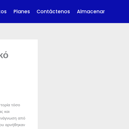
tos
Planes
Contáctenos
Almacenar
κό
στορία τόσο
ς και
 ανάγνωση από
που αρνήθηκαν