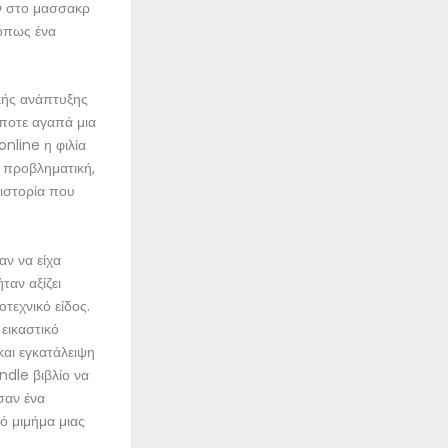
ν στο μασσακρ
 όπως ένα
κής ανάπτυξης
ήποτε αγαπά μια
online η φιλία
 προβληματική,
ιστορία που
αν να είχα
ταν αξίζει
οτεχνικό είδος.
 εικαστικό
και εγκατάλειψη
ndle βιβλίο να
σαν ένα
ό μιμήμα μιας