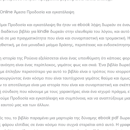
 Online Άμεσα Προδοσία και εγκατάλειψη
έμαι Προδοσία και εγκατάλειψη θα ήταν να ebook λήψη δωρεάν σε ένα
ιαδίκτυο βιβλίο για kindle δωρεάν στην ελευθερία του λόγου, και αυτό 
τιά σε μια πραγματικότητα που είναι και συναρπαστική και τρομακτική. 
 εθιστική, με ένα μοναδικό μείγμα δράσης, περιπέτειας και ενδοσκόπηση
 ιστορία της Ρούενα εξελίσσεται είναι ένας υπενθύμιση ότι κάποιες φορ
τανόηση είναι ένας περίπλοκος, γεμάτος φως και σκιά. Ένα βιβλία δωρε
ε έπληξαν περισσότερο για αυτό το βιβλίο είναι ο τρόπος που ισορροπ
μιουργώντας έναν κόσμο που είναι ταυτόχρονα γεμάτος θαύμα και όμως
ν το αποτέλεσμα είναι μια ιστορία που είναι και συναρπαστική και σκέπτ
 σύνδεση που κάνουμε με τους χαρακτήρες είναι ένα ισχυρό πράγμα, 
ούμε Προδοσία και εγκατάλειψη και συμπόνοια, και να αναπτύξουμε μι
εαυτού μας και των άλλων.
ιές του, το βιβλίο παραμένει μια μαρτυρία της δύναμης ebook pdf δωρ
 φάρου ελπίδας σε έναν κόσμο που συχνά στερείται από αυτό. Η γραφή