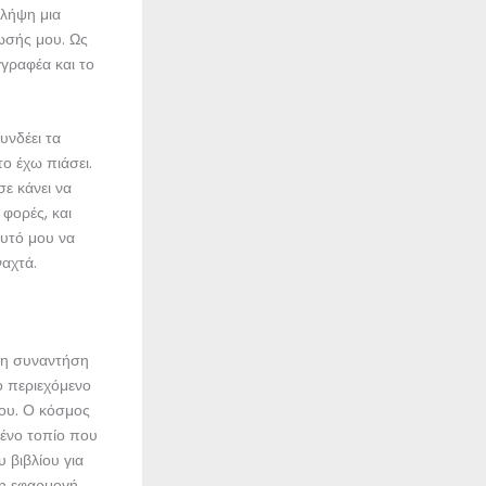
 λήψη μια
νωσής μου. Ως
γγραφέα και το
νδέει τα
ο έχω πιάσει.
σε κάνει να
 φορές, και
αυτό μου να
ναχτά.
 η συναντήση
ο περιεχόμενο
του. Ο κόσμος
ένο τοπίο που
υ βιβλίου για
 η εφαρμογή