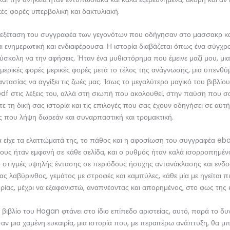
κές φορές υπερβολική και δακτυλιακή.
ή εξέταση του συγγραφέα των γεγονότων που οδήγησαν στο μασσακρ κα
αι ενημερωτική και ενδιαφέρουσα. Η ιστορία διαβάζεται όπως ένα σύγχρ
ύσκολη να την αφήσεις. Ήταν ένα μυθιστόρημα που έμεινε μαζί μου, μια
ερικές φορές μερικές φορές μετά το τέλος της ανάγνωσης, μια υπενθύ
ντασίας να αγγίξει τις ζωές μας. Ίσως το μεγαλύτερο μαγικό του βιβλί
f στις λέξεις του, αλλά στη σιωπή που ακολουθεί, στην παύση που σα
ε τη δική σας ιστορία και τις επιλογές που σας έχουν οδηγήσει σε αυτή 
ς που λήψη δωρεάν και συναρπαστική και τρομακτική.
ία είχε τα ελαττώματά της, το πάθος και η αφοσίωση του συγγραφέα eb
ους ήταν εμφανή σε κάθε σελίδα, και ο ρυθμός ήταν καλά ισορροπημέν
ό στιγμές υψηλής έντασης σε περιόδους ήσυχης αντανάκλασης και ενδ
νας λαβύρινθος, γεμάτος με στροφές και καμπύλες, κάθε μία με ηγείται π
ορίας, μέχρι να εξαφανιστώ, αναπνέοντας και απορημένος, στο φως της
ε βιβλίο του Hogan φτάνει στο ίδιο επίπεδο αριστείας, αυτό, παρά το δυ
αν μια χαμένη ευκαιρία, μια ιστορία που, με περαιτέρω ανάπτυξη, θα 