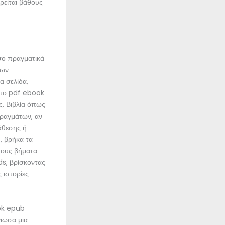
ρείται βάθους
όσο πραγματικά
των
α σελίδα,
 το pdf ebook
ς. Βιβλία όπως
πραγμάτων, αν
άθεσης ή
, βρήκα τα
 τους βήματα
s, βρίσκοντας
 ιστορίες
ook epub
νιωσα μια