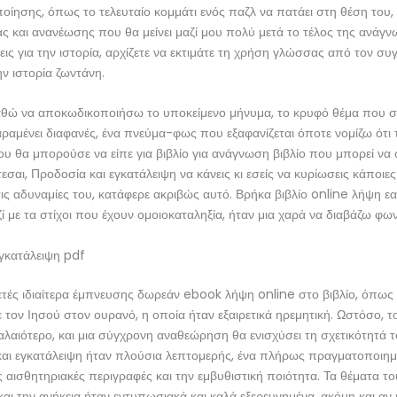
οίησης, όπως το τελευταίο κομμάτι ενός παζλ να πατάει στη θέση του,
ς και ανανέωσης που θα μείνει μαζί μου πολύ μετά το τέλος της ανάγ
εις για την ιστορία, αρχίζετε να εκτιμάτε τη χρήση γλώσσας από τον συ
ν ιστορία ζωντάνη.
ώ να αποκωδικοποιήσω το υποκείμενο μήνυμα, το κρυφό θέμα που συ
ραμένει διαφανές, ένα πνεύμα-φως που εξαφανίζεται όποτε νομίζω ότι τ
ου θα μπορούσε να είπε για βιβλίο για ανάγνωση βιβλίο που μπορεί να 
εσαι, Προδοσία και εγκατάλειψη να κάνεις κι εσείς να κυρίωσεις κάποιες
 τις αδυναμίες του, κατάφερε ακριβώς αυτό. Βρήκα βιβλίο online λήψη ε
 με τα στίχοι που έχουν ομοιοκαταληξία, ήταν μια χαρά να διαβάζω φω
γκατάλειψη pdf
τές ιδιαίτερα έμπνευσης δωρεάν ebook λήψη online στο βιβλίο, όπως
ε τον Ιησού στον ουρανό, η οποία ήταν εξαιρετικά ηρεμητική. Ωστόσο, τ
παλαιότερο, και μια σύγχρονη αναθεώρηση θα ενισχύσει τη σχετικότητά 
και εγκατάλειψη ήταν πλούσια λεπτομερής, ένα πλήρως πραγματοποιημ
ις αισθητηριακές περιγραφές και την εμβυθιστική ποιότητα. Τα θέματα το
και την ανήκεια ήταν εντυπωσιακά και καλά εξερευνημένα, ακόμη και αν