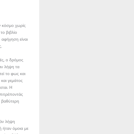
ν κόσμο χωρίς
το βιβλίο
Η αφήγηση είναι
ς.
ές, ο δρόμος
άν λήψη τα
εί το φως και
 και γεμάτος
εται. Η
επιτρέποντάς
α βαθύτερη
εάν λήψη
 ήταν όμοια με