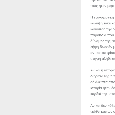
τους ήταν μερι
Η εξονυχιστικ
κάλυψη είναι κ
κάνοντάς την δ
παρουσία που μ
δύναμης της φα
λήψη δωρεάν pd
αντικατοπτρίσετ
στιγμή αλήθεια
Αν και η ιστορ
δωρεάν τέχνη τ
αδιάλειπτα απ
ιστορία ήταν έ
καρδιά της ιστ
Αν και δεν κάθ
νιώθει κάπως σ