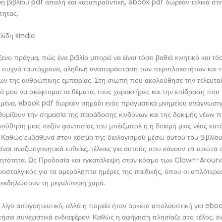
η βιβλίου pdf απαλή και καταπραϋντική, ebook pdf δωρεάν τελικά στε
τητας.
λίδη kindle
ξενο πράγμα, πώς ένα βιβλίο μπορεί να είναι τόσο βαθιά κινητικό και τ
, συχνά ταυτόχρονα, αληθινή αναπαράσταση των περιπλοκοτήτων και 
ν της ανθρώπινης εμπειρίας. Στη σιωπή που ακολούθησε την τελευταί
ό μου να σκέφτομαι τα θέματα, τους χαρακτήρες και την επίδραση που
ε μένα, ebook pdf δωρεάν σημάδι ενός πραγματικά μνημείου ανάγνωση
θυμίζουν την σημασία της παράδοσης κινδύνων και της δοκιμής νέων 
λούθηση μιας σεζόν φαντασίας του μπέιζμπολ ή η δοκιμή μιας νέας κατ
 Καθώς εμβάθυνα στον κόσμο της διαλογισμού μέσω αυτού του βιβλίου
ίναι αναζωογονητικά ευθείες, τέλειες για αυτούς που κάνουν τα πρώτα
δητότητα. Ως Προδοσία και εγκατάλειψη στον κόσμο των Clown-Around
νοσταλγικός για τα αμερόληπτα ημέρες της παιδικής, όπου οι απλότερες
εκδηλώσουν τη μεγαλύτερη χαρά.
 λίγο απογοητευτικό, αλλά η πορεία ήταν αρκετά απολαυστική για eb
ήσει συνεχιστικά ενδιαφέρον. Καθώς η αφήγηση πλησίαζε στο τέλος, έ