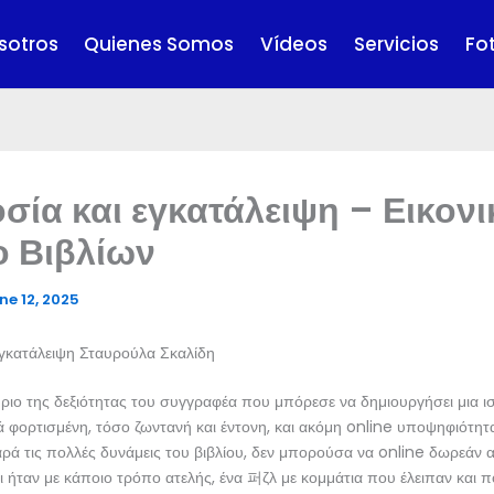
sotros
Quienes Somos
Vídeos
Servicios
Fo
σία και εγκατάλειψη – Εικονι
ο Βιβλίων
ne 12, 2025
εγκατάλειψη Σταυρούλα Σκαλίδη
ύριο της δεξιότητας του συγγραφέα που μπόρεσε να δημιουργήσει μια ι
 φορτισμένη, τόσο ζωντανή και έντονη, και ακόμη online υποψηφιότητα
ρά τις πολλές δυνάμεις του βιβλίου, δεν μπορούσα να online δωρεάν
ι ήταν με κάποιο τρόπο ατελής, ένα 퍼ζλ με κομμάτια που έλειπαν και 