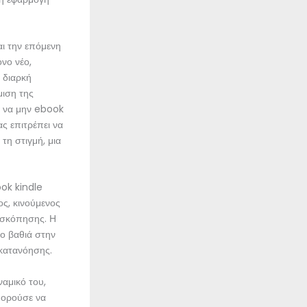
ι την επόμενη
ονο νέο,
 διαρκή
μιση της
ου να μην ebook
ς επιτρέπει να
τη στιγμή, μια
ook kindle
ος, κινούμενος
οσκόπησης. Η
ιο βαθιά στην
 κατανόησης.
ναμικό του,
μπορούσε να