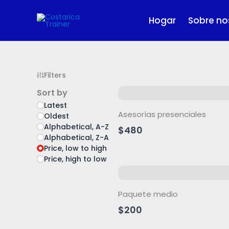
Skip
to
Hogar
Sobre no
content
Filters
Sort by
Latest
Asesorías presenciales
Oldest
Alphabetical, A-Z
$480
Alphabetical, Z-A
Price, low to high
Price, high to low
Paquete medio
$200