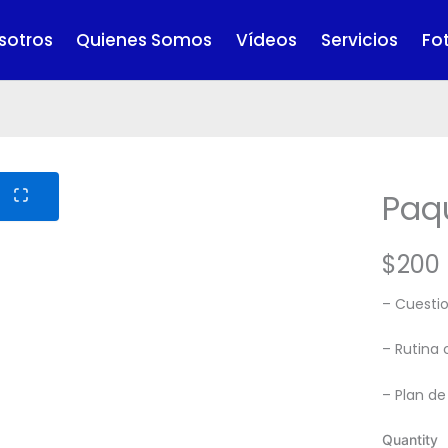
sotros
Quienes Somos
Vídeos
Servicios
Fo
Paq
N
$200
o
– Cuestio
w
– Rutina 
– ⁠Plan d
Quantity