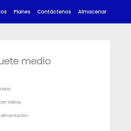
tos
Planes
Contáctenos
Almacenar
uete medio
nario.
con videos.
e alimentación.