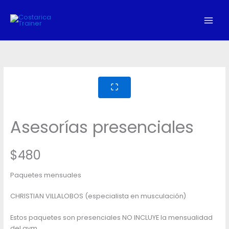
Skip
to
content
Asesorías presenciales
N
$480
o
Paquetes mensuales
w
CHRISTIAN VILLALOBOS (especialista en musculación)
Estos paquetes son presenciales NO INCLUYE la mensualidad
del gym